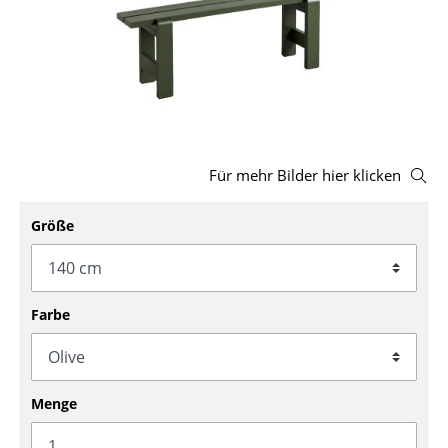
Hocker
Bänke & Liegen
Sitzsäcke
Gartenstühle
Für mehr Bilder hier klicken
Kinderstühle
Größe
Schaukelstühle
Bürodrehstühle
Konferenzstühle
Farbe
Bürosessel
Einzelteile
Menge
... alle Sitzmöbel