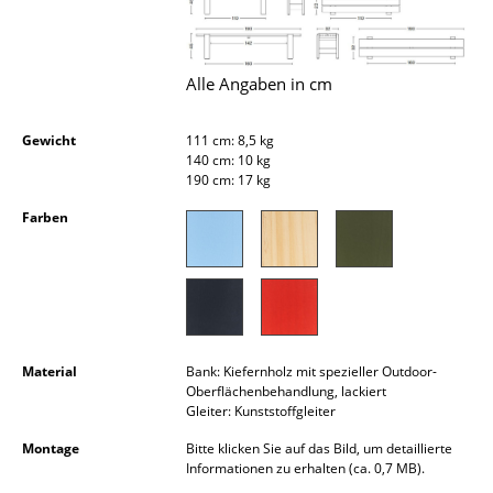
Kleinaufbewahrung
Einzelteile
Alle Angaben in cm
... alle Aufbewahrungsmöbel
Gewicht
111 cm: 8,5 kg
Licht
140 cm: 10 kg
190 cm: 17 kg
Hängeleuchten & Deckenleuchten
Farben
Tischleuchten
Schreibtischleuchten
Stehleuchten & Leseleuchten
Material
Bank: Kiefernholz mit spezieller Outdoor-
Bodenleuchten
Oberflächenbehandlung, lackiert
Gleiter: Kunststoffgleiter
Wandleuchten
Montage
Bitte klicken Sie auf das Bild, um detaillierte
Outdoor-Leuchten
Informationen zu erhalten (ca. 0,7 MB).