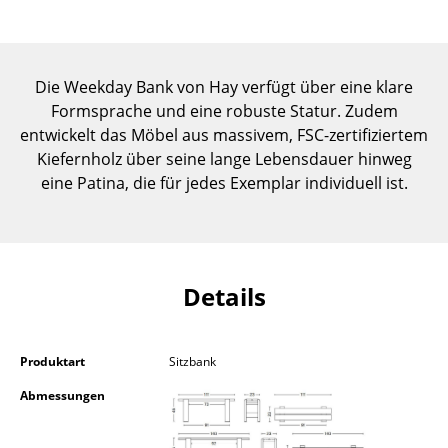
Einzelteile
... alle Tische
Die Weekday Bank von Hay verfügt über eine klare
Aufbewahren
Formsprache und eine robuste Statur. Zudem
entwickelt das Möbel aus massivem, FSC-zertifiziertem
Regale & Schränke
Kiefernholz über seine lange Lebensdauer hinweg
eine Patina, die für jedes Exemplar individuell ist.
Bücherregale
Wandregale
Sideboards & Kommoden
Details
TV Möbel
Beistell- & Rollcontainer
Produktart
Sitzbank
Barmöbel
Abmessungen
Garderoben