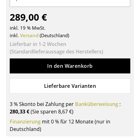
Tische
289,00 €
Esstische
inkl. 19 % MwSt.
Beistelltische
inkl.
Versand
(Deutschland)
Lieferbar in 1-2 Wochen
Couchtische
(Standardlieferaussage des Herstellers)
Schreibtische
In den Warenkorb
Sekretäre & PC-Tische
Konferenztische
Lieferbare Varianten
Stehtische & Stehpulte
3 % Skonto bei Zahlung per
Banküberweisung
:
Kindertische
280,33 €
(Sie sparen
8,67 €
)
Gartentische
Finanzierung
mit 0 % für 12 Monate (nur in
Deutschland)
Servierwagen