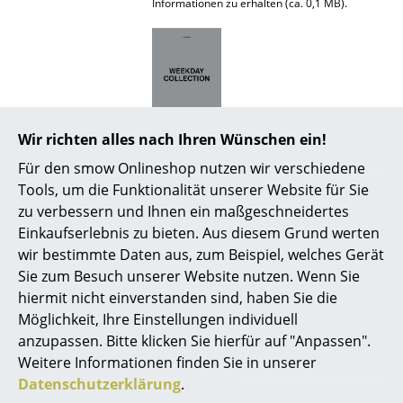
Informationen zu erhalten (ca. 0,1 MB).
Spiegel
Figuren & Miniaturen
Vasen
Tabletts
Wir richten alles nach Ihren Wünschen ein!
Zur täglichen Pflege empfiehlt sich die
Verwendung eines weichen und feucht
Büroutensilien
Für den smow Onlineshop nutzen wir verschiedene
ausgewrungenen Tuches mit klarem Wasser,
Tools, um die Funktionalität unserer Website für Sie
verwenden Sie bei Bedarf ein neutrales und
Aufbewahrungsboxen
zu verbessern und Ihnen ein maßgeschneidertes
vermeiden Sie scharfe Reinigungsmittel.
Einkaufserlebnis zu bieten. Aus diesem Grund werten
Decken
Holzmöbel für den Außenbereich müssen
wir bestimmte Daten aus, zum Beispiel, welches Gerät
regelmäßig gewaschen werden, um Staub
Kissen
Sie zum Besuch unserer Website nutzen. Wenn Sie
und anderen Schmutz zu entfernen, der zu
Schimmel, Fäulnis und
hiermit nicht einverstanden sind, haben Sie die
Oberflächenverfärbungen führen kann.
Teppiche
Möglichkeit, Ihre Einstellungen individuell
Entfernen Sie Flecken immer schnell, bevor
anzupassen. Bitte klicken Sie hierfür auf "Anpassen".
sie dauerhafte Schäden an den Möbeln
Vorhänge
verursachen können. Achten Sie darauf,
Weitere Informationen finden Sie in unserer
Flüssigkeiten wie Sonnenmilch sofort
... alle Accessoires
Datenschutzerklärung
.
abzuwischen, da diese bei direkter