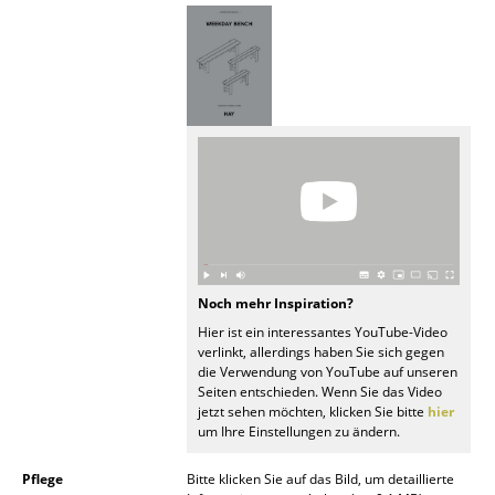
Akkuleuchten
... alle Leuchten
Betten
Doppelbetten
Einzelbetten
Stapelbetten
Kinderbetten
Noch mehr Inspiration?
Hier ist ein interessantes YouTube-Video
Nachttische & Bettzubehör
verlinkt, allerdings haben Sie sich gegen
die Verwendung von YouTube auf unseren
... alle Betten
Seiten entschieden. Wenn Sie das Video
jetzt sehen möchten, klicken Sie bitte
hier
um Ihre Einstellungen zu ändern.
Accessoires
Uhren
Pflege
Bitte klicken Sie auf das Bild, um detaillierte