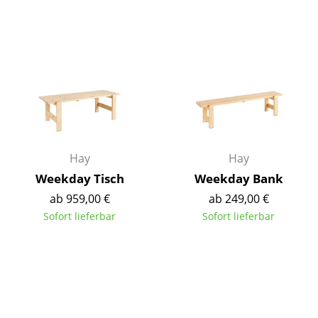
Tische
Esstische
Beistelltische
Couchtische
Schreibtische
Hay
Hay
Sekretäre & PC-Tische
Weekday Tisch
Weekday Bank
Konferenztische
ab 959,00 €
ab 249,00 €
Sofort lieferbar
Sofort lieferbar
Stehtische & Stehpulte
Kindertische
Gartentische
Servierwagen