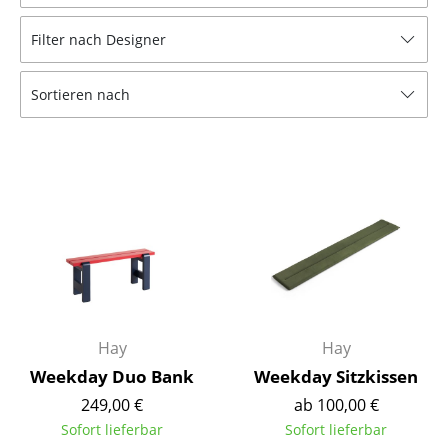
Hocker
Filter nach Designer
Bänke & Liegen
Sortieren nach
Sitzsäcke
Gartenstühle
Kinderstühle
Schaukelstühle
Bürodrehstühle
Konferenzstühle
Bürosessel
Hay
Hay
Weekday Duo Bank
Weekday Sitzkissen
Einzelteile
249,00 €
ab 100,00 €
... alle Sitzmöbel
Sofort lieferbar
Sofort lieferbar