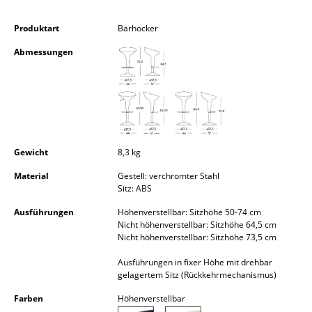
Kleinaufbewahrung
Produktart
Barhocker
Einzelteile
Abmessungen
... alle Aufbewahrungsmöbel
Licht
Hängeleuchten & Deckenleuchten
Gewicht
8,3 kg
Tischleuchten
Material
Gestell: verchromter Stahl
Schreibtischleuchten
Sitz: ABS
Stehleuchten & Leseleuchten
Ausführungen
Höhenverstellbar: Sitzhöhe 50-74 cm
Nicht höhenverstellbar: Sitzhöhe 64,5 cm
Nicht höhenverstellbar: Sitzhöhe 73,5 cm
Bodenleuchten
Ausführungen in fixer Höhe mit drehbar
Wandleuchten
gelagertem Sitz (Rückkehrmechanismus)
Outdoor-Leuchten
Farben
Höhenverstellbar