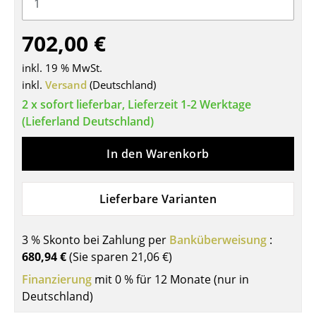
Tische
702,00 €
Esstische
inkl. 19 % MwSt.
Beistelltische
inkl.
Versand
(Deutschland)
Couchtische
2 x sofort lieferbar, Lieferzeit 1-2 Werktage
(Lieferland Deutschland)
Schreibtische
In den Warenkorb
Sekretäre & PC-Tische
Konferenztische
Lieferbare Varianten
Stehtische & Stehpulte
3 % Skonto bei Zahlung per
Banküberweisung
:
Kindertische
680,94 €
(Sie sparen
21,06 €
)
Gartentische
Finanzierung
mit 0 % für 12 Monate (nur in
Deutschland)
Servierwagen