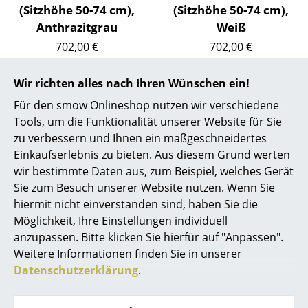
(Sitzhöhe 50-74 cm),
(Sitzhöhe 50-74 cm),
Räume
Anthrazitgrau
Weiß
702,00 €
702,00 €
Zuhause
2 x sofort lieferbar,
Lieferbar in 3-4 Wochen
Wohnzimmer
Lieferzeit 1-2 Werktage
(Standardlieferaussage des
Wir richten alles nach Ihren Wünschen ein!
(Lieferland Deutschland)
Herstellers)
Für den smow Onlineshop nutzen wir verschiedene
Esszimmer
Tools, um die Funktionalität unserer Website für Sie
Schlafzimmer
zu verbessern und Ihnen ein maßgeschneidertes
Einkaufserlebnis zu bieten. Aus diesem Grund werten
Kinderzimmer
wir bestimmte Daten aus, zum Beispiel, welches Gerät
Designstory
Sie zum Besuch unserer Website nutzen. Wenn Sie
Arbeitszimmer
hiermit nicht einverstanden sind, haben Sie die
Diele
Möglichkeit, Ihre Einstellungen individuell
anzupassen. Bitte klicken Sie hierfür auf "Anpassen".
Der Bombo Stool wurde im Jahr 1997 von dem
Badezimmer
Weitere Informationen finden Sie in unserer
Architekten und Designer Stefano Giovannoni, 1954 in
Datenschutzerklärung
.
Stauraum
La Spezia in Italien geboren, für Magis entworfen.
Gefertigt aus verchromtem Stahl und ABS, ist der
Balkon & Garten
Barhocker mit seinem prägnanten Look heute ein