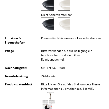
Akkuleuchten
... alle Leuchten
Nicht höhenverstellbar
Betten
Doppelbetten
Funktion &
Pneumatisch höhenverstellbar oder drehbar
Eigenschaften
Einzelbetten
Pflege
Bitte verwenden Sie zur Reinigung ein
Stapelbetten
feuchtes Tuch und ein mildes
Reinigungsmittel.
Kinderbetten
Nachhaltigkeit
UNI EN ISO 14001
Nachttische & Bettzubehör
Gewährleistung
24 Monate
... alle Betten
Produktdatenblatt
Bitte klicken Sie auf das Bild, um detaillierte
Informationen zu erhalten (ca. 1,0 MB).
Accessoires
Uhren