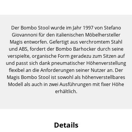
Einzelteile
... alle Tische
Der Bombo Stool wurde im Jahr 1997 von Stefano
Aufbewahren
Giovannoni für den italienischen Möbelhersteller
Magis entworfen. Gefertigt aus verchromtem Stahl
Regale & Schränke
und ABS, fordert der Bombo Barhocker durch seine
Bücherregale
verspielte, organische Form geradezu zum Sitzen auf
und passt sich dank pneumatischer Höhenverstellung
Wandregale
flexibel an die Anforderungen seiner Nutzer an. Der
Magis Bombo Stool ist sowohl als höhenverstellbares
Sideboards & Kommoden
Modell als auch in zwei Ausführungen mit fixer Höhe
TV Möbel
erhältlich.
Beistell- & Rollcontainer
Barmöbel
Details
Garderoben