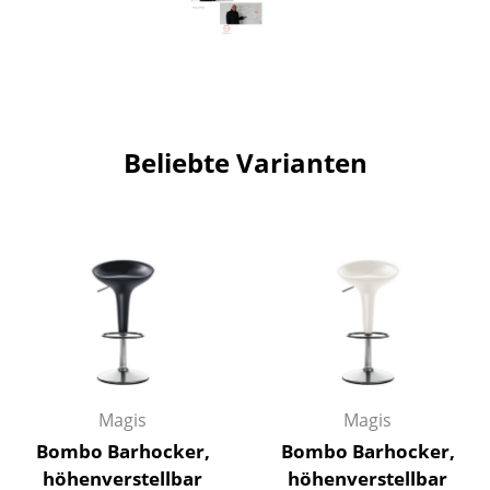
Spiegel
Figuren & Miniaturen
Vasen
Beliebte Varianten
Tabletts
Büroutensilien
Aufbewahrungsboxen
Decken
Kissen
Teppiche
Magis
Magis
Vorhänge
Bombo Barhocker,
Bombo Barhocker,
... alle Accessoires
höhenverstellbar
höhenverstellbar