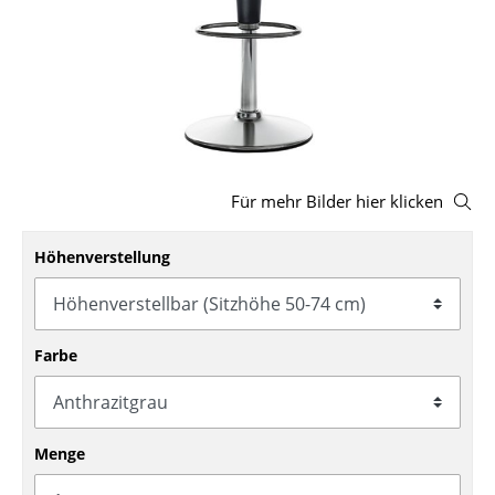
Hocker
Bänke & Liegen
Sitzsäcke
Gartenstühle
Für mehr Bilder hier klicken
Kinderstühle
Schaukelstühle
Höhenverstellung
Bürodrehstühle
Konferenzstühle
Farbe
Bürosessel
Einzelteile
Menge
... alle Sitzmöbel