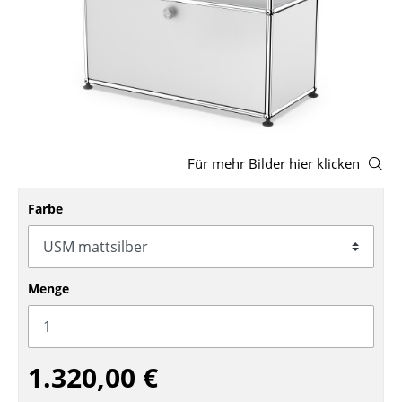
Hocker
Bänke & Liegen
Sitzsäcke
Gartenstühle
Für mehr Bilder hier klicken
Kinderstühle
Schaukelstühle
Farbe
Bürodrehstühle
Konferenzstühle
Menge
Bürosessel
Einzelteile
1.320,00 €
... alle Sitzmöbel