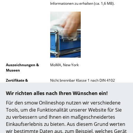
Informationen zu erhalten (ca. 1,6 MB).
Spiegel
Figuren & Miniaturen
Vasen
Tabletts
Büroutensilien
Auszeichnungen &
MoMA, New York
Aufbewahrungsboxen
Museen
Decken
Zertifikate &
Nicht brennbar Klasse 1 nach DIN 4102
Nachhaltigkeit
GREENGUARD - Indoor Air Quality
Kissen
LEED "Grüne Richtlinie"
Wir richten alles nach Ihren Wünschen ein!
Gewährleistung
24 Monate
Für den smow Onlineshop nutzen wir verschiedene
Teppiche
Tools, um die Funktionalität unserer Website für Sie
Produktdatenblatt
Bitte klicken Sie auf das Bild, um detaillierte
Vorhänge
zu verbessern und Ihnen ein maßgeschneidertes
Informationen zu erhalten (ca. 1,6 MB).
Einkaufserlebnis zu bieten. Aus diesem Grund werten
... alle Accessoires
wir bestimmte Daten aus, zum Beispiel, welches Gerät