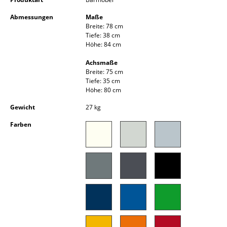
Kleinaufbewahrung
Abmessungen
Maße
Breite: 78 cm
Einzelteile
Tiefe: 38 cm
Höhe: 84 cm
... alle Aufbewahrungsmöbel
Achsmaße
Breite: 75 cm
Licht
Tiefe: 35 cm
Höhe: 80 cm
Hängeleuchten & Deckenleuchten
Gewicht
27 kg
Tischleuchten
Farben
Schreibtischleuchten
Stehleuchten & Leseleuchten
Bodenleuchten
Wandleuchten
Outdoor-Leuchten