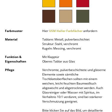
Akkuleuchten
... alle Leuchten
Betten
Farbmuster
Hier
USM Haller Farbfächer
anfordern
Doppelbetten
Material
Tablare: Metall, pulverbeschichtet
Struktur: Stahl, verchromt
Einzelbetten
Kugeln: Messing, verchromt
Stapelbetten
Funktion &
Mit Klapptür
Eigenschaften
Oberes Tablar aus Glas
Kinderbetten
Pflege
Verchromte, pulverbeschichtete und gläserne
Elemente sowie sämtliche
Nachttische & Bettzubehör
Tischblattoberflächen sollten mit einem
weichen, leicht feuchten Baumwolltuch
... alle Betten
abgewischt und abgetrocknet werden. Auch
Glasreiniger oder Wasser mit Spiritus, im
Verhältnis 10:1 verdünnt, sind bei stärkerer
Accessoires
Verschmutzung geeignet.
Uhren
Bitte klicken Sie auf das Bild, um detaillierte