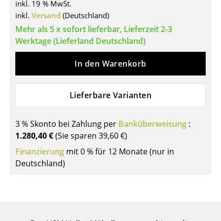
inkl. 19 % MwSt.
Tische
inkl.
Versand
(Deutschland)
Mehr als 5 x sofort lieferbar, Lieferzeit 2-3
Esstische
Werktage (Lieferland Deutschland)
Beistelltische
In den Warenkorb
Couchtische
Schreibtische
Lieferbare Varianten
Sekretäre & PC-Tische
3 % Skonto bei Zahlung per
Banküberweisung
:
Konferenztische
1.280,40 €
(Sie sparen
39,60 €
)
Finanzierung
Stehtische & Stehpulte
mit 0 % für 12 Monate (nur in
Deutschland)
Kindertische
Gartentische
Servierwagen