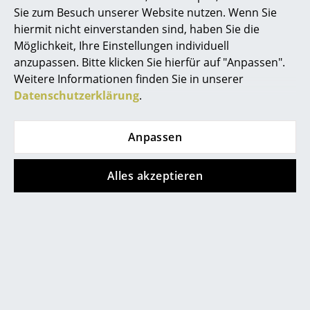
Sie zum Besuch unserer Website nutzen. Wenn Sie
Räume
hiermit nicht einverstanden sind, haben Sie die
Möglichkeit, Ihre Einstellungen individuell
Zuhause
anzupassen. Bitte klicken Sie hierfür auf "Anpassen".
Weitere Informationen finden Sie in unserer
Wohnzimmer
Datenschutzerklärung
.
Esszimmer
Beliebte Varianten
Schlafzimmer
Anpassen
Kinderzimmer
Alles akzeptieren
Arbeitszimmer
Diele
Badezimmer
Stauraum
USM Haller
USM Haller
Balkon & Garten
USM Haller Bar
USM Haller Bar