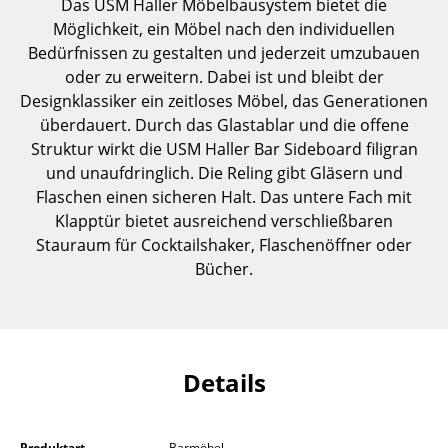
Das USM Haller Möbelbausystem bietet die
Einzelteile
Möglichkeit, ein Möbel nach den individuellen
Bedürfnissen zu gestalten und jederzeit umzubauen
... alle Tische
oder zu erweitern. Dabei ist und bleibt der
Designklassiker ein zeitloses Möbel, das Generationen
Aufbewahren
überdauert. Durch das Glastablar und die offene
Regale & Schränke
Struktur wirkt die USM Haller Bar Sideboard filigran
und unaufdringlich. Die Reling gibt Gläsern und
Bücherregale
Flaschen einen sicheren Halt. Das untere Fach mit
Klapptür bietet ausreichend verschließbaren
Wandregale
Stauraum für Cocktailshaker, Flaschenöffner oder
Sideboards & Kommoden
Bücher.
TV Möbel
Beistell- & Rollcontainer
Details
Barmöbel
Garderoben
Produktart
Barmöbel