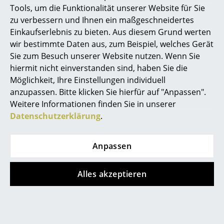
Tools, um die Funktionalität unserer Website für Sie
Räume
zu verbessern und Ihnen ein maßgeschneidertes
Einkaufserlebnis zu bieten. Aus diesem Grund werten
Zuhause
wir bestimmte Daten aus, zum Beispiel, welches Gerät
Sie zum Besuch unserer Website nutzen. Wenn Sie
Wohnzimmer
hiermit nicht einverstanden sind, haben Sie die
Esszimmer
Möglichkeit, Ihre Einstellungen individuell
Auszeichnungen &
MoMA, New York
anzupassen. Bitte klicken Sie hierfür auf "Anpassen".
Museen
Schlafzimmer
Weitere Informationen finden Sie in unserer
Zertifikate &
Nicht brennbar Klasse 1 nach DIN 4102
Datenschutzerklärung
.
Kinderzimmer
Nachhaltigkeit
GREENGUARD - Indoor Air Quality
LEED "Grüne Richtlinie"
Arbeitszimmer
Anpassen
Gewährleistung
24 Monate
Diele
Produktdatenblatt
Bitte klicken Sie auf das Bild, um detaillierte
Alles akzeptieren
Informationen zu erhalten (ca. 1,6 MB).
Badezimmer
Stauraum
Balkon & Garten