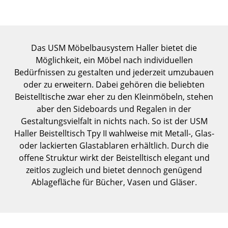
Einzelteile
... alle Tische
Das USM Möbelbausystem Haller bietet die
Aufbewahren
Möglichkeit, ein Möbel nach individuellen
Bedürfnissen zu gestalten und jederzeit umzubauen
Regale & Schränke
oder zu erweitern. Dabei gehören die beliebten
Bücherregale
Beistelltische zwar eher zu den Kleinmöbeln, stehen
aber den Sideboards und Regalen in der
Wandregale
Gestaltungsvielfalt in nichts nach. So ist der USM
Haller Beistelltisch Tpy II wahlweise mit Metall-, Glas-
Sideboards & Kommoden
oder lackierten Glastablaren erhältlich. Durch die
TV Möbel
offene Struktur wirkt der Beistelltisch elegant und
zeitlos zugleich und bietet dennoch genügend
Beistell- & Rollcontainer
Ablagefläche für Bücher, Vasen und Gläser.
Barmöbel
Garderoben