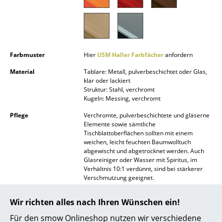
Spiegel
Figuren & Miniaturen
Vasen
Farbmuster
Hier
USM Haller Farbfächer
anfordern
Tabletts
Material
Tablare: Metall, pulverbeschichtet oder Glas,
klar oder lackiert
Struktur: Stahl, verchromt
Büroutensilien
Kugeln: Messing, verchromt
Aufbewahrungsboxen
Pflege
Verchromte, pulverbeschichtete und gläserne
Elemente sowie sämtliche
Decken
Tischblattoberflächen sollten mit einem
weichen, leicht feuchten Baumwolltuch
Kissen
abgewischt und abgetrocknet werden. Auch
Glasreiniger oder Wasser mit Spiritus, im
Verhältnis 10:1 verdünnt, sind bei stärkerer
Teppiche
Verschmutzung geeignet.
Vorhänge
Bitte klicken Sie auf das Bild, um detaillierte
Wir richten alles nach Ihren Wünschen ein!
Informationen zu erhalten (ca. 1,6 MB).
... alle Accessoires
Für den smow Onlineshop nutzen wir verschiedene