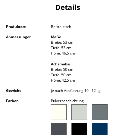
Details
Kleinaufbewahrung
Einzelteile
Produktart
Beistelltisch
... alle Aufbewahrungsmöbel
Abmessungen
Maße
Breite: 53 cm
Licht
Tiefe: 53 cm
Höhe: 46,5 cm
Hängeleuchten & Deckenleuchten
Achsmaße
Tischleuchten
Breite: 50 cm
Tiefe: 50 cm
Schreibtischleuchten
Höhe: 42,5 cm
Gewicht
je nach Ausführung 10 - 12 kg
Stehleuchten & Leseleuchten
Farben
Pulverbeschichtung
Bodenleuchten
Wandleuchten
Outdoor-Leuchten