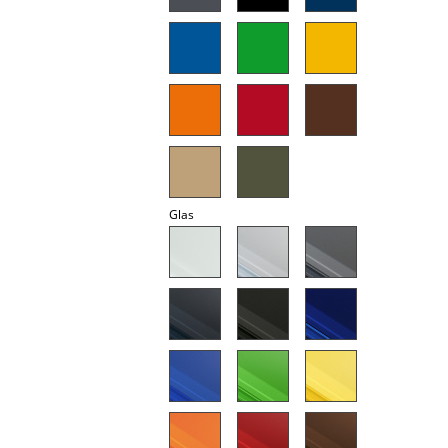
Akkuleuchten
... alle Leuchten
Betten
Doppelbetten
Einzelbetten
Glas
Stapelbetten
Kinderbetten
Nachttische & Bettzubehör
... alle Betten
Accessoires
Uhren