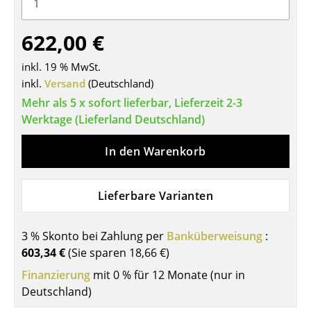
Tische
622,00 €
Esstische
inkl. 19 % MwSt.
Beistelltische
inkl.
Versand
(Deutschland)
Couchtische
Mehr als 5 x sofort lieferbar, Lieferzeit 2-3
Werktage (Lieferland Deutschland)
Schreibtische
In den Warenkorb
Sekretäre & PC-Tische
Konferenztische
Lieferbare Varianten
Stehtische & Stehpulte
3 % Skonto bei Zahlung per
Banküberweisung
:
Kindertische
603,34 €
(Sie sparen
18,66 €
)
Gartentische
Finanzierung
mit 0 % für 12 Monate (nur in
Deutschland)
Servierwagen