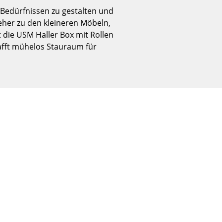
Empfang
 Bedürfnissen zu gestalten und
Cafeteria
eher zu den kleineren Möbeln,
Branchenlösungen
t die USM Haller Box mit Rollen
afft mühelos Stauraum für
Sicheres Arbeiten
Das Original