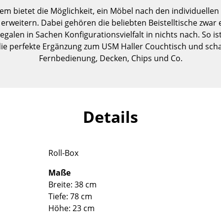
Kinderzimmer
 bietet die Möglichkeit, ein Möbel nach den individuellen
Arbeitszimmer
erweitern. Dabei gehören die beliebten Beistelltische zwar 
Diele
alen in Sachen Konfigurationsvielfalt in nichts nach. So is
die perfekte Ergänzung zum USM Haller Couchtisch und sch
Badezimmer
Fernbedienung, Decken, Chips und Co.
Stauraum
Balkon & Garten
Hersteller
Designer
Details
Artemide
Alvar Aalto
Cassina
Arne Jacobsen
Fritz Hansen
Charles & Ray Eames
Roll-Box
HAY
Eero Saarinen
Knoll International
Egon Eiermann
Maße
Breite: 38 cm
Louis Poulsen
Eileen Gray
Tiefe: 78 cm
Muuto
Jean Prouvé
Höhe: 23 cm
Nils Holger Moormann
Le Corbusier