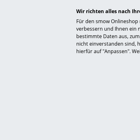
Wir richten alles nach I
Für den smow Onlineshop nu
verbessern und Ihnen ein 
bestimmte Daten aus, zum 
nicht einverstanden sind, h
hierfür auf "Anpassen". We
Auszeichnungen & Museen
Zertifikate & Nachhaltigkeit
Gewährleistung
Produktdatenblatt