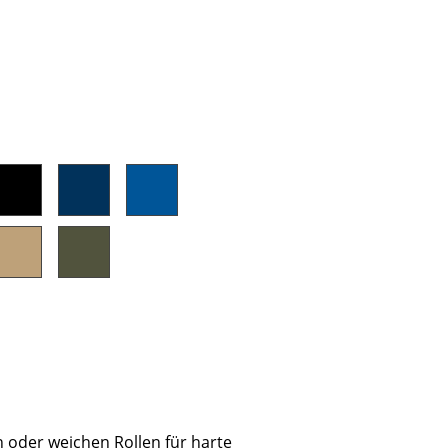
sign
n
 oder weichen Rollen für harte
ien