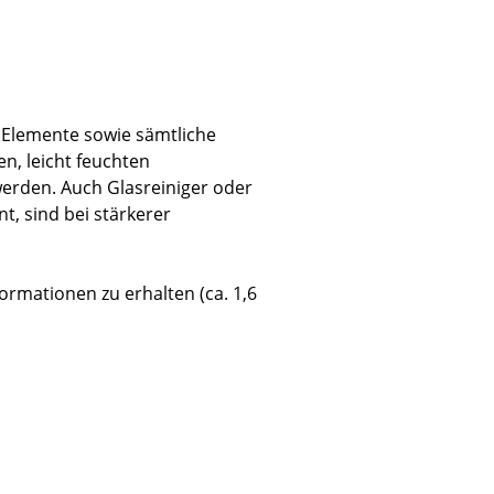
Unternehmen
 Elemente sowie sämtliche
n, leicht feuchten
Über uns
erden. Auch Glasreiniger oder
smow vor Ort
t, sind bei stärkerer
Katalog
Jobs bei smow
nformationen zu erhalten (ca. 1,6
Arbeiten bei smow
Newsletter
Journal
Presse
Impressum
Stores