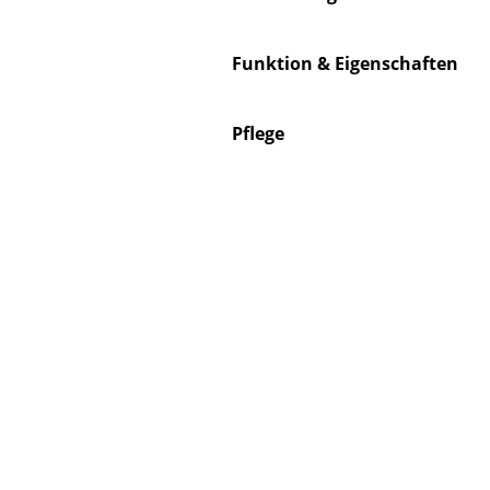
Funktion & Eigenschaften
S
Pflege
K
B
V
F
R
Un
A
D