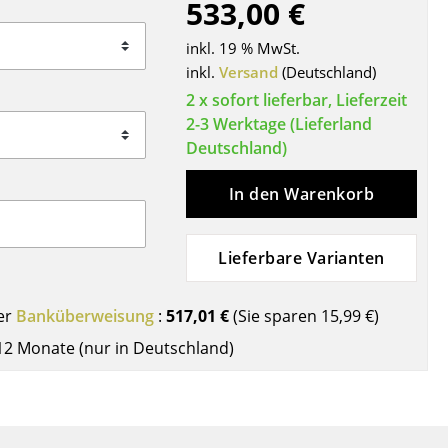
533,00 €
Decken
Kissen
inkl. 19 % MwSt.
Teppiche
inkl.
Versand
(Deutschland)
Vorhänge
2 x sofort lieferbar, Lieferzeit
2-3 Werktage (Lieferland
... alle Accessoires
Deutschland)
In den Warenkorb
Lieferbare Varianten
er
Banküberweisung
:
517,01 €
(Sie sparen
15,99 €
)
Büro
12 Monate (nur in Deutschland)
Arbeitsplatz
Management Büro
Konferenzraum