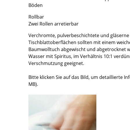
Böden
Farbwelten
Das Original
Rollbar
Geschenkideen
Zwei Rollen arretierbar
ervice
Verchromte, pulverbeschichtete und gläserne
Tischblattoberflächen sollten mit einem weiche
ontakt
Baumwolltuch abgewischt und abgetrocknet w
ezahlung
Wasser mit Spiritus, im Verhältnis 10:1 verdünn
ersand
Verschmutzung geeignet.
AQ
Bitte klicken Sie auf das Bild, um detaillierte I
ückgabe & Umtausch
MB).
sere Vorteile auf einen Blick
GB
atenschutz
Projektplanung