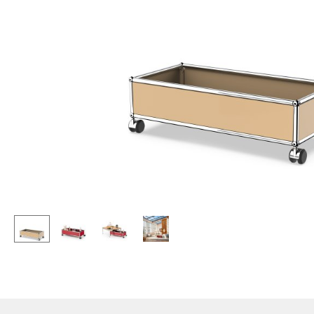
Stehpulte
Hocker
Kindertische
Bänke & Liegen
Gartentische
Sitzsäcke
Servierwagen
Gartenstühle
Einzelteile
Kinderstühle
... alle Tische
Schaukelstühle
Bürodrehstühle
Konferenzstühle
Bürosessel
Einzelteile
... alle Sitzmöbel