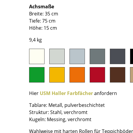
Richard Lampert
Ludwig Mies van der Rohe
Achsmaße
Thonet
Marcel Breuer
Breite: 35 cm
USM Haller
Philippe Starck
Tiefe: 75 cm
Vitra
Verner Panton
Höhe: 15 cm
... alle Hersteller A-Z
... alle Designer A-Z
9,4 kg
Neu bei smow
Inspiration
Special Editions
Designklassiker
Frauen im Design
Bauhaus Design
Hier
USM Haller Farbfächer
anfordern
Midcentury Design
Tablare: Metall, pulverbeschichtet
Skandinavisches De
Struktur: Stahl, verchromt
Italienisches Design
Kugeln: Messing, verchromt
Nachhaltiges Desig
Wahlweise mit harten Rollen für Teppichböden
Natürliche Material