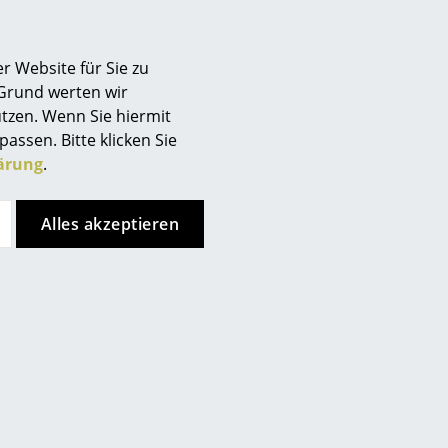
Berlin
Chemnitz
r Website für Sie zu
Düsseldorf
 Grund werten wir
Essen
tzen. Wenn Sie hiermit
Frankfurt
passen. Bitte klicken Sie
Freiburg
ärung
.
Hamburg
Hannover
Alles akzeptieren
Kempten
Köln
Konstanz
Leipzig
Mainz
München
Nürnberg
Schwarzwald