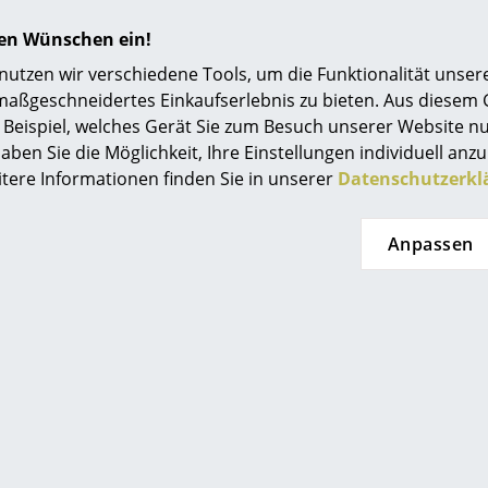
Einrichtungsberatung
hren Wünschen ein!
Referenzen
tzen wir verschiedene Tools, um die Funktionalität unsere
maßgeschneidertes Einkaufserlebnis zu bieten. Aus diesem
smow Kompass
Beispiel, welches Gerät Sie zum Besuch unserer Website nu
aben Sie die Möglichkeit, Ihre Einstellungen individuell anzu
itere Informationen finden Sie in unserer
Datenschutzerkl
Anpassen
MoMA, New York
Nicht brennbar Klasse 1 nach DIN 4102
GREENGUARD - Indoor Air Quality
LEED "Grüne Richtlinie"
24 Monate
Bitte klicken Sie auf das Bild, um detaillierte