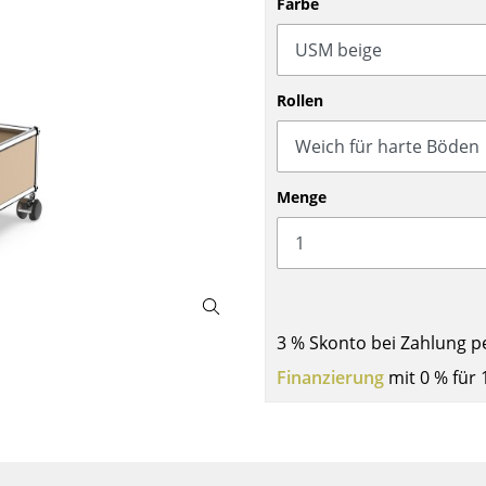
Farbe
Barmöbel
Outdoor-Leuchten
Garderoben
Akkuleuchten
Kleinaufbewahrung
... alle Leuchten
Rollen
Einzelteile
... alle Aufbewahrungsmöbel
USM Haller Konfigurator
Menge
3 % Skonto bei Zahlung p
Zuhause
Finanzierung
mit 0 % für 
Wohnzimmer
Esszimmer
Schlafzimmer