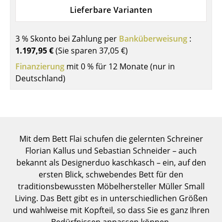
Einzelteile
Lieferbare Varianten
... alle Tische
3 % Skonto bei Zahlung per
Banküberweisung
:
1.197,95 €
(Sie sparen
37,05 €
)
Aufbewahren
Finanzierung
mit 0 % für 12 Monate (nur in
Regale & Schränke
Deutschland)
Bücherregale
Wandregale
Sideboards & Kommoden
Mit dem Bett Flai schufen die gelernten Schreiner
Florian Kallus und Sebastian Schneider – auch
TV Möbel
bekannt als Designerduo kaschkasch – ein, auf den
Beistell- & Rollcontainer
ersten Blick, schwebendes Bett für den
traditionsbewussten Möbelhersteller Müller Small
Barmöbel
Living. Das Bett gibt es in unterschiedlichen Größen
und wahlweise mit Kopfteil, so dass Sie es ganz Ihren
Garderoben