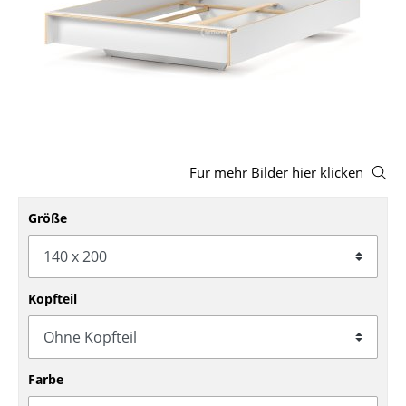
Hocker
Bänke & Liegen
Sitzsäcke
Gartenstühle
Kinderstühle
Für mehr Bilder hier klicken
Schaukelstühle
Größe
Bürodrehstühle
Konferenzstühle
Kopfteil
Bürosessel
Einzelteile
Farbe
... alle Sitzmöbel