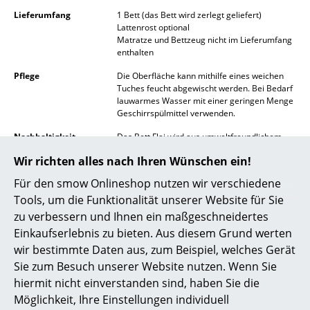
Lieferumfang
1 Bett (das Bett wird zerlegt geliefert)
Spiegel
Lattenrost optional
Matratze und Bettzeug nicht im Lieferumfang
Figuren & Miniaturen
enthalten
Vasen
Pflege
Die Oberfläche kann mithilfe eines weichen
Tuches feucht abgewischt werden. Bei Bedarf
Tabletts
lauwarmes Wasser mit einer geringen Menge
Geschirrspülmittel verwenden.
Büroutensilien
Nachhaltigkeit
Das Bett Flai wird aus umweltfreundlichem
Birkenschichtholz in einem familiär geführten
Aufbewahrungsboxen
Wir richten alles nach Ihren Wünschen ein!
mittelständischen Handwerksbetrieb in
Norddeutschland gefertigt.
Für den smow Onlineshop nutzen wir verschiedene
Decken
Tools, um die Funktionalität unserer Website für Sie
Müller Small Living denkt bewusst nachhaltig:
Kissen
Der Hersteller betreibt eine regionale und
zu verbessern und Ihnen ein maßgeschneidertes
umweltschonende Fertigung aus langlebigen
Einkaufserlebnis zu bieten. Aus diesem Grund werten
Materialien von ausschließlich FSC-
Teppiche
wir bestimmte Daten aus, zum Beispiel, welches Gerät
zertifizierten Lieferanten. Der Anspruch des
Herstellers ist es, Möbel von Dauer mit
Sie zum Besuch unserer Website nutzen. Wenn Sie
Vorhänge
zeitlosem Design zu fertigen sowie eine
hiermit nicht einverstanden sind, haben Sie die
durchgehende Ersatzteillieferung
... alle Accessoires
Möglichkeit, Ihre Einstellungen individuell
zuzusichern. Ganz selbstverständlich ist der