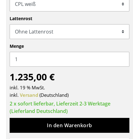
Tische
Lattenrost
Esstische
Beistelltische
Couchtische
Menge
Schreibtische
Sekretäre & PC-Tische
1.235,00 €
Konferenztische
inkl. 19 % MwSt.
inkl.
Stehtische & Stehpulte
Versand
(Deutschland)
2 x sofort lieferbar, Lieferzeit 2-3 Werktage
Kindertische
(Lieferland Deutschland)
Gartentische
In den Warenkorb
Servierwagen