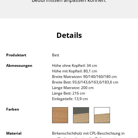
Bedürfnissen anpassen können.
Kleinaufbewahrung
Einzelteile
... alle Aufbewahrungsmöbel
Details
Licht
Produktart
Bett
Hängeleuchten & Deckenleuchten
Abmessungen
Höhe ohne Kopfteil: 34 cm
Tischleuchten
Höhe mit Kopfteil: 80,1 cm
Breite Matratzen: 90/140/160/180 cm
Schreibtischleuchten
Breite Bett: 93,6/143,6/163,6/183,6 cm
Länge Matratze: 200 cm
Länge Bett: 216 cm
Stehleuchten & Leseleuchten
Einlegetiefe: 13,9 cm
Bodenleuchten
Farben
Wandleuchten
Outdoor-Leuchten
Material
Birkenschichtholz mit CPL-Beschichtung in