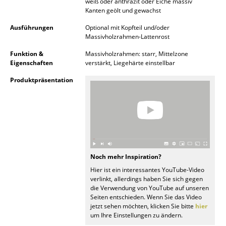
weiß oder anthrazit oder Eiche massiv
Akkuleuchten
Kanten geölt und gewachst
Ausführungen
Optional mit Kopfteil und/oder
... alle Leuchten
Massivholzrahmen-Lattenrost
Betten
Funktion &
Massivholzrahmen: starr, Mittelzone
Eigenschaften
verstärkt, Liegehärte einstellbar
Doppelbetten
Produktpräsentation
Einzelbetten
Stapelbetten
Kinderbetten
Nachttische & Bettzubehör
Noch mehr Inspiration?
Hier ist ein interessantes YouTube-Video
... alle Betten
verlinkt, allerdings haben Sie sich gegen
die Verwendung von YouTube auf unseren
Seiten entschieden. Wenn Sie das Video
Accessoires
jetzt sehen möchten, klicken Sie bitte
hier
um Ihre Einstellungen zu ändern.
Uhren