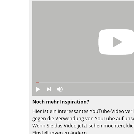
Farbwelten
Das Original
Geschenkideen
ervice
ontakt
ezahlung
ersand
AQ
ückgabe & Umtausch
sere Vorteile auf einen Blick
GB
Noch mehr Inspiration?
atenschutz
Hier ist ein interessantes YouTube-Video verli
gegen die Verwendung von YouTube auf unse
Wenn Sie das Video jetzt sehen möchten, klic
Projektplanung
Einstellungen zu ändern.