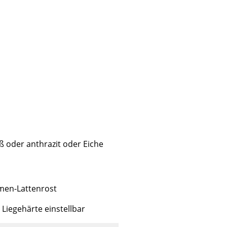
ß oder anthrazit oder Eiche
sign
hmen-Lattenrost
 Liegehärte einstellbar
n
ien