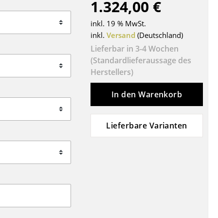
1.324,00 €
Decken
Kissen
inkl. 19 % MwSt.
Teppiche
inkl.
Versand
(Deutschland)
Vorhänge
Lieferbar in 3-4 Wochen
(Standardlieferaussage des
... alle Accessoires
Herstellers)
In den Warenkorb
Lieferbare Varianten
Büro
Arbeitsplatz
Management Büro
Konferenzraum