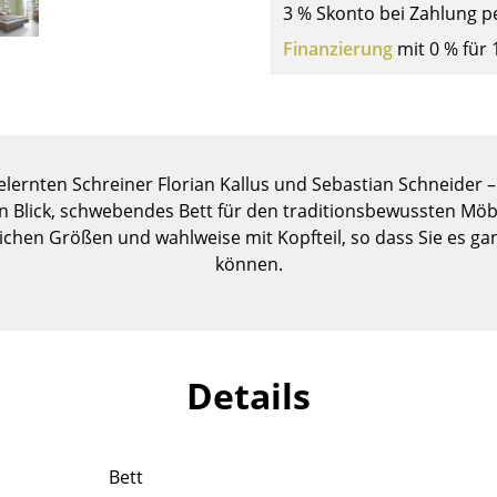
3 % Skonto bei Zahlung p
Kinderzimmer
Arbeitszimmer
Finanzierung
mit 0 % für 
Diele
Badezimmer
Stauraum
Balkon & Garten
gelernten Schreiner Florian Kallus und Sebastian Schneider
en Blick, schwebendes Bett für den traditionsbewussten Möbel
Hersteller
Designer
dlichen Größen und wahlweise mit Kopfteil, so dass Sie es g
Artemide
Alvar Aalto
können.
Cassina
Arne Jacobsen
Fritz Hansen
Charles & Ray Eames
HAY
Eero Saarinen
Details
Knoll International
Egon Eiermann
Louis Poulsen
Eileen Gray
Muuto
Jean Prouvé
Bett
Nils Holger Moormann
Le Corbusier