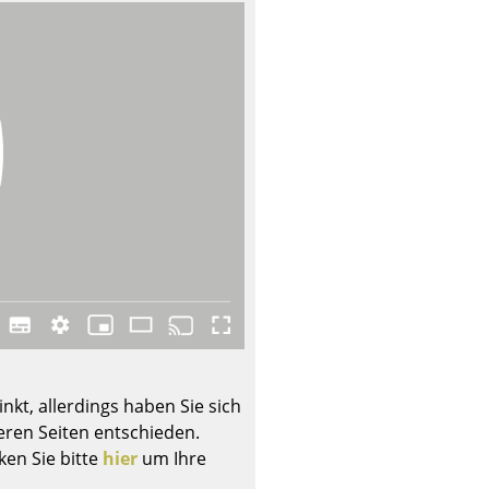
Unternehmen
Über uns
smow vor Ort
Katalog
Jobs bei smow
Arbeiten bei smow
Newsletter
Journal
Presse
nkt, allerdings haben Sie sich
Impressum
ren Seiten entschieden.
ken Sie bitte
hier
um Ihre
Stores