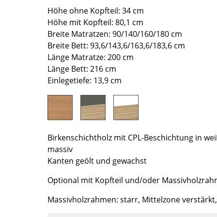
Richard Lampert
Ludwig Mies van der Rohe
Höhe ohne Kopfteil: 34 cm
Thonet
Marcel Breuer
Höhe mit Kopfteil: 80,1 cm
USM Haller
Philippe Starck
Breite Matratzen: 90/140/160/180 cm
Vitra
Verner Panton
Breite Bett: 93,6/143,6/163,6/183,6 cm
Länge Matratze: 200 cm
... alle Hersteller A-Z
... alle Designer A-Z
Länge Bett: 216 cm
Neu bei smow
Einlegetiefe: 13,9 cm
Inspiration
Special Editions
Designklassiker
Frauen im Design
Birkenschichtholz mit CPL-Beschichtung in wei
Bauhaus Design
massiv
Kanten geölt und gewachst
Midcentury Design
Skandinavisches De
Optional mit Kopfteil und/oder Massivholzra
Italienisches Design
Massivholzrahmen: starr, Mittelzone verstärkt,
Nachhaltiges Desig
Natürliche Material