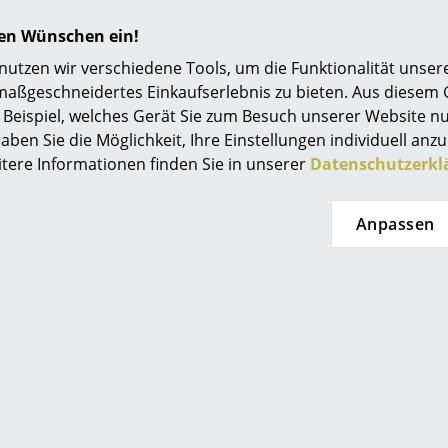
Einrichtungsberatung
hren Wünschen ein!
1 Bett (das Bett wird zerlegt geliefert)
Referenzen
tzen wir verschiedene Tools, um die Funktionalität unsere
Lattenrost optional
maßgeschneidertes Einkaufserlebnis zu bieten. Aus diesem
Matratze und Bettzeug nicht im Lieferumfang 
smow Kompass
Beispiel, welches Gerät Sie zum Besuch unserer Website nu
Die Oberfläche kann mithilfe eines weichen T
aben Sie die Möglichkeit, Ihre Einstellungen individuell anzu
werden. Bei Bedarf lauwarmes Wasser mit ein
itere Informationen finden Sie in unserer
Datenschutzerkl
Geschirrspülmittel verwenden.
Das Bett Flai wird aus umweltfreundlichem Bir
Anpassen
familiär geführten mittelständischen Handwe
gefertigt.
Müller Small Living denkt bewusst nachhaltig: 
regionale und umweltschonende Fertigung aus
ausschließlich FSC-zertifizierten Lieferanten. 
es, Möbel von Dauer mit zeitlosem Design zu f
durchgehende Ersatzteillieferung zuzusichern. 
der regionale Firmensitz energetisch moderni