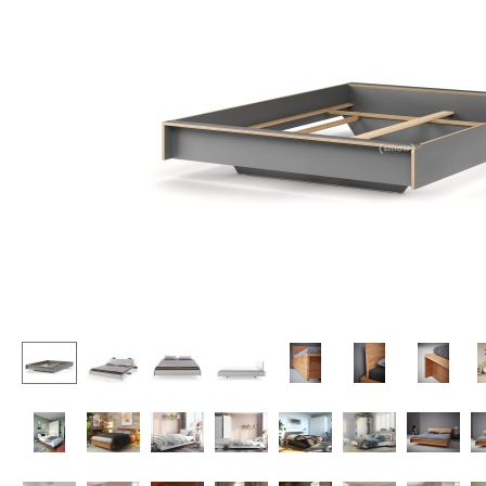
Stehpulte
Hocker
Kindertische
Bänke & Liegen
Gartentische
Sitzsäcke
Servierwagen
Gartenstühle
Einzelteile
Kinderstühle
... alle Tische
Schaukelstühle
Bürodrehstühle
Konferenzstühle
Bürosessel
Einzelteile
... alle Sitzmöbel