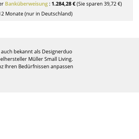
er
Banküberweisung
:
1.284,28 €
(Sie sparen
39,72 €
)
Empfang
Cafeteria
12 Monate (nur in Deutschland)
Branchenlösungen
Sicheres Arbeiten
 – auch bekannt als Designerduo
hersteller Müller Small Living.
Das Original
anz Ihren Bedürfnissen anpassen