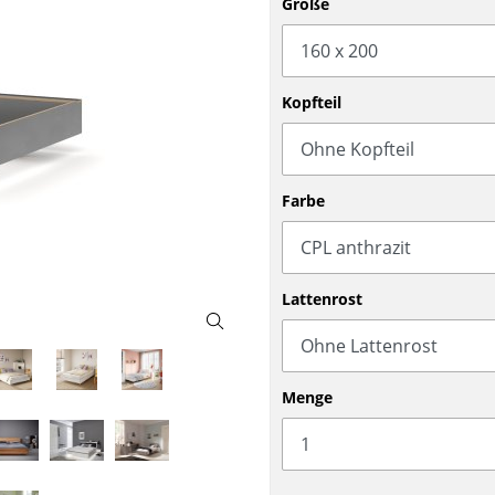
Größe
Barmöbel
Outdoor-Leuchten
Garderoben
Akkuleuchten
Kleinaufbewahrung
... alle Leuchten
Kopfteil
Einzelteile
... alle Aufbewahrungsmöbel
USM Haller Konfigurator
Farbe
Lattenrost
Zuhause
Menge
Wohnzimmer
Esszimmer
Schlafzimmer