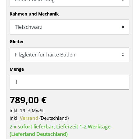
Tische
Rahmen und Mechanik
Esstische
Beistelltische
Gleiter
Couchtische
Schreibtische
Menge
Sekretäre & PC-Tische
Konferenztische
Stehtische & Stehpulte
789,00 €
Kindertische
inkl. 19 % MwSt.
inkl.
Versand
(Deutschland)
Gartentische
2 x sofort lieferbar, Lieferzeit 1-2 Werktage
Servierwagen
(Lieferland Deutschland)