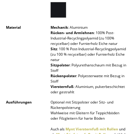
Spiegel
Figuren & Miniaturen
Material
Mechanik
: Aluminium
Vasen
Rücken- und Armlehnen
: 100% Post-
Industrial-Recyclingpolyamid (zu 100%
Tabletts
recycelbar) oder Furnierholz Eiche natur
Sitz
: 100 % Post-Industrial-Recyclingpolyamid
(zu 100 % recycelbar) oder Furnierholz Eiche
Büroutensilien
natur
Sitzpolster
: Polyurethanschaum mit Bezug in
Aufbewahrungsboxen
Stoff
Rückenpolster
: Polyesterwatte mit Bezug in
Decken
Stoff
Viersternfuß
: Aluminium, pulverbeschichtet
Kissen
oder gestrahlt
Ausführungen
Optional mit Sitzpolster oder Sitz- und
Teppiche
Rückenpolsterung
Wahlweise mit Gleitern für Teppichböden
Vorhänge
oder Filzgleitern für harte Böden
... alle Accessoires
Auch als
Mynt Viersternfuß mit Rollen
und