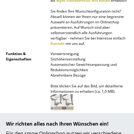
als
Mynt Fünfsternfuß mit Rollen
erhältlich
Räume
Sie finden Ihre Wunschkonfiguration nicht?
Aktuell können wir Ihnen nur eine begrenzte
Zuhause
Auswahl an Ausführungen im Onlineshop
präsentieren. Auf Wunsch sind aber
selbstverständlich alle Ausführungen
Wohnzimmer
verfügbar - nehmen Sie bei Interesse einfach
Kontakt
mit uns auf.
Esszimmer
Funktion &
Vorwärtsneigung
Schlafzimmer
Eigenschaften
Sitzhöhenverstellung
Automatischer Gewichtsanpassung und
Kinderzimmer
Reduktionsmöglichkeit
Abnehmbare Bezüge
Arbeitszimmer
Bitte klicken Sie auf das Bild, um detaillierte
Informationen zu erhalten (ca. 1,0 MB).
Diele
Badezimmer
Stauraum
Montage
Mynt ist auf einen langen Lebenszyklus
Wir richten alles nach Ihren Wünschen ein!
ausgelegt. Seine Polster und Gleiter können
eigenhändig ausgetauscht oder erneuert
Balkon & Garten
Für den smow Onlineshop nutzen wir verschiedene