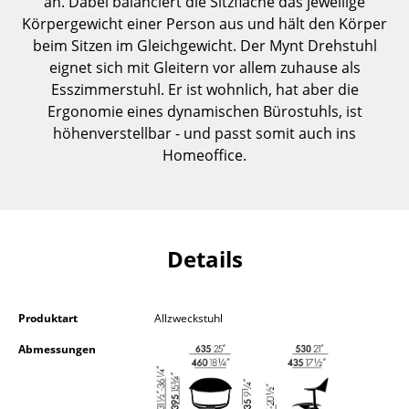
an. Dabei balanciert die Sitzfläche das jeweilige
Kleinaufbewahrung
Körpergewicht einer Person aus und hält den Körper
beim Sitzen im Gleichgewicht. Der Mynt Drehstuhl
Einzelteile
eignet sich mit Gleitern vor allem zuhause als
Esszimmerstuhl. Er ist wohnlich, hat aber die
... alle Aufbewahrungsmöbel
Ergonomie eines dynamischen Bürostuhls, ist
höhenverstellbar - und passt somit auch ins
Licht
Homeoffice.
Hängeleuchten & Deckenleuchten
Tischleuchten
Schreibtischleuchten
Details
Stehleuchten & Leseleuchten
Bodenleuchten
Produktart
Allzweckstuhl
Abmessungen
Wandleuchten
Outdoor-Leuchten