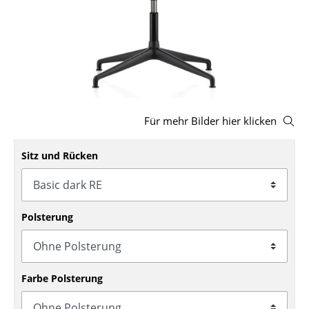
Hocker
Bänke & Liegen
Sitzsäcke
Gartenstühle
Für mehr Bilder hier klicken
Kinderstühle
Sitz und Rücken
Schaukelstühle
Bürodrehstühle
Konferenzstühle
Polsterung
Bürosessel
Einzelteile
Farbe Polsterung
... alle Sitzmöbel