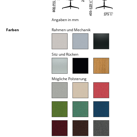
Akkuleuchten
... alle Leuchten
Angaben in mm
Farben
Rahmen und Mechanik
Betten
Doppelbetten
Sitz und Rücken
Einzelbetten
Stapelbetten
Mögliche Polsterung
Kinderbetten
Nachttische & Bettzubehör
... alle Betten
Accessoires
Uhren