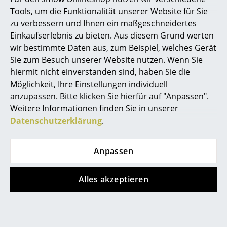
werden. Der Sitz und die Rückenlehne sowie
die Gasfeder müssen durch Fachleute
Tools, um die Funktionalität unserer Website für Sie
Büro
ausgetauscht werden.
zu verbessern und Ihnen ein maßgeschneidertes
Einkaufserlebnis zu bieten. Aus diesem Grund werten
Arbeitsplatz
Bitte klicken Sie auf das Bild, um detaillierte
Informationen zu erhalten (ca. 1,0 MB).
wir bestimmte Daten aus, zum Beispiel, welches Gerät
Management Büro
Sie zum Besuch unserer Website nutzen. Wenn Sie
hiermit nicht einverstanden sind, haben Sie die
Konferenzraum
Möglichkeit, Ihre Einstellungen individuell
Pflege
Die Polsterelemente können via
anzupassen. Bitte klicken Sie hierfür auf "Anpassen".
Empfang
Reißverschluss abgenommen und gereinigt
Weitere Informationen finden Sie in unserer
oder gewechselt werden
Cafeteria
Datenschutzerklärung
.
Bitte verwenden sie zur Reinigung der
Kunststoffflächen ein weiches, feuchtes Tuch
Branchenlösungen
und ein mildes, neutrales Reinigungsmittel
Anpassen
Sicheres Arbeiten
Nachhaltigkeit
Furnierholz
Für jede Art von Holzmaterial, das für ein
Alles akzeptieren
Vitra-Produkt verwendet wird, ist eine
Hersteller & Designer
Lieferantenerklärung nötig, die die Einhaltung
der Europäischen Holzhandelsverordnung
Hersteller
(EUTR) bescheinigt. Außerdem achtet Vitra
auf die Nachhaltigkeit der Bezugsquellen. Für
die von Vitra verwendeten Holzwerkstoffe wie