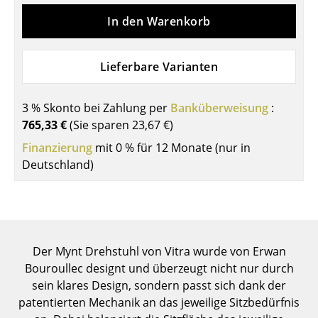
Einzelteile
In den Warenkorb
... alle Tische
Lieferbare Varianten
Aufbewahren
Regale & Schränke
3 % Skonto bei Zahlung per
Banküberweisung
:
765,33 €
(Sie sparen
23,67 €
)
Bücherregale
Finanzierung
mit 0 % für 12 Monate (nur in
Wandregale
Deutschland)
Sideboards & Kommoden
TV Möbel
Beistell- & Rollcontainer
Der Mynt Drehstuhl von Vitra wurde von Erwan
Bouroullec designt und überzeugt nicht nur durch
Barmöbel
sein klares Design, sondern passt sich dank der
patentierten Mechanik an das jeweilige Sitzbedürfnis
Garderoben