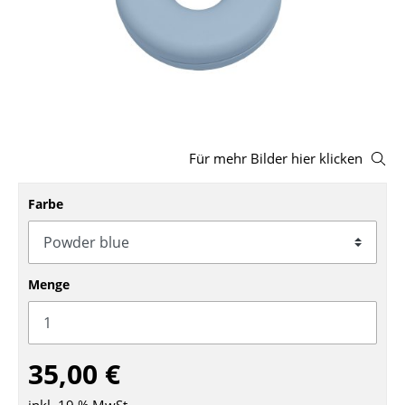
Hocker
Bänke & Liegen
Sitzsäcke
Gartenstühle
Für mehr Bilder hier klicken
Kinderstühle
Farbe
Schaukelstühle
Bürodrehstühle
Konferenzstühle
Menge
Bürosessel
Einzelteile
35,00 €
... alle Sitzmöbel