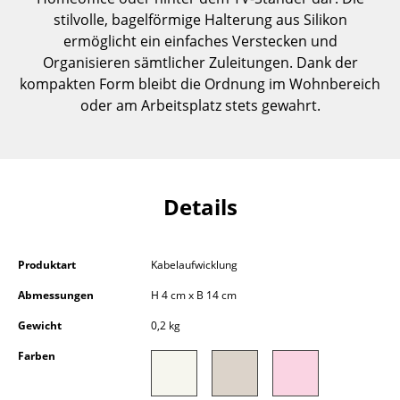
Einzelteile
stilvolle, bagelförmige Halterung aus Silikon
ermöglicht ein einfaches Verstecken und
... alle Tische
Organisieren sämtlicher Zuleitungen. Dank der
kompakten Form bleibt die Ordnung im Wohnbereich
Aufbewahren
oder am Arbeitsplatz stets gewahrt.
Regale & Schränke
Bücherregale
Details
Wandregale
Sideboards & Kommoden
Produktart
Kabelaufwicklung
TV Möbel
Abmessungen
H 4 cm x B 14 cm
Beistell- & Rollcontainer
Gewicht
0,2 kg
Barmöbel
Farben
Garderoben