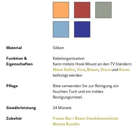
Kleinaufbewahrung
Einzelteile
... alle Aufbewahrungsmöbel
Licht
Material
Silikon
Hängeleuchten & Deckenleuchten
Funktion &
Kabelorganisation
Eigenschaften
Kann mittels Hook Mount an den TV Ständern
Moon Rollin
,
Viva
,
Bloom
,
Disco
und
Rover
Tischleuchten
befestigt werden
Schreibtischleuchten
Pflege
Bitte verwenden Sie zur Reinigung ein
feuchtes Tuch und ein mildes
Stehleuchten & Leseleuchten
Reinigungsmittel.
Bodenleuchten
Gewährleistung
24 Monate
Zubehör
Power Bar / Beam Steckdosenleiste
Wandleuchten
Mount Bundle
Outdoor-Leuchten