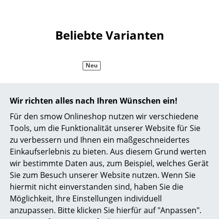
Akkuleuchten
... alle Leuchten
Beliebte Varianten
Betten
Neu
Doppelbetten
Einzelbetten
Wir richten alles nach Ihren Wünschen ein!
Stapelbetten
Für den smow Onlineshop nutzen wir verschiedene
Tools, um die Funktionalität unserer Website für Sie
Kinderbetten
zu verbessern und Ihnen ein maßgeschneidertes
Pedestal
Pedestal
Nachttische & Bettzubehör
Einkaufserlebnis zu bieten. Aus diesem Grund werten
wir bestimmte Daten aus, zum Beispiel, welches Gerät
Cable Bagel, Burning
Cable Bagel, Mossy
... alle Betten
Sie zum Besuch unserer Website nutzen. Wenn Sie
red
green
hiermit nicht einverstanden sind, haben Sie die
35,00 €
35,00 €
Accessoires
Möglichkeit, Ihre Einstellungen individuell
2 x sofort lieferbar,
1 x sofort lieferbar,
anzupassen. Bitte klicken Sie hierfür auf "Anpassen".
Uhren
Lieferzeit 1-2 Werktage
Lieferzeit 1-2 Werktage