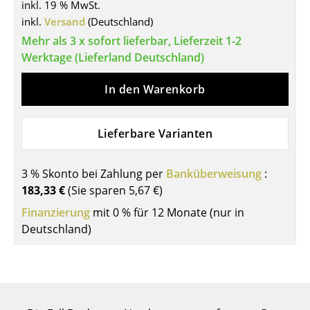
inkl. 19 % MwSt.
Tische
inkl.
Versand
(Deutschland)
Mehr als 3 x sofort lieferbar, Lieferzeit 1-2
Esstische
Werktage (Lieferland Deutschland)
Beistelltische
In den Warenkorb
Couchtische
Schreibtische
Lieferbare Varianten
Sekretäre & PC-Tische
3 % Skonto bei Zahlung per
Banküberweisung
:
Konferenztische
183,33 €
(Sie sparen
5,67 €
)
Finanzierung
Stehtische & Stehpulte
mit 0 % für 12 Monate (nur in
Deutschland)
Kindertische
Gartentische
Servierwagen