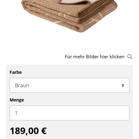
Hocker
Bänke & Liegen
Sitzsäcke
Gartenstühle
Für mehr Bilder hier klicken
Kinderstühle
Schaukelstühle
Farbe
Bürodrehstühle
Konferenzstühle
Menge
Bürosessel
Einzelteile
189,00 €
... alle Sitzmöbel