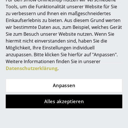
Tools, um die Funktionalität unserer Website für Sie
Spiegel
zu verbessern und Ihnen ein maßgeschneidertes
Figuren & Miniaturen
Einkaufserlebnis zu bieten. Aus diesem Grund werten
wir bestimmte Daten aus, zum Beispiel, welches Gerät
Vasen
Sie zum Besuch unserer Website nutzen. Wenn Sie
hiermit nicht einverstanden sind, haben Sie die
Tabletts
Beliebte Varianten
Möglichkeit, Ihre Einstellungen individuell
Büroutensilien
anzupassen. Bitte klicken Sie hierfür auf "Anpassen".
Weitere Informationen finden Sie in unserer
Aufbewahrungsboxen
Datenschutzerklärung
.
Decken
Anpassen
Kissen
Teppiche
Alles akzeptieren
Vorhänge
Northern
Northern
... alle Accessoires
Fall Decke, Braun
Fall Decke, Schwarz