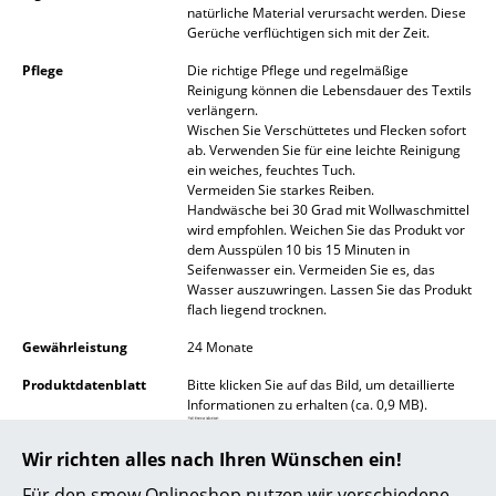
natürliche Material verursacht werden. Diese
Akkuleuchten
Gerüche verflüchtigen sich mit der Zeit.
... alle Leuchten
Pflege
Die richtige Pflege und regelmäßige
Reinigung können die Lebensdauer des Textils
verlängern.
Betten
Wischen Sie Verschüttetes und Flecken sofort
ab. Verwenden Sie für eine leichte Reinigung
Doppelbetten
ein weiches, feuchtes Tuch.
Vermeiden Sie starkes Reiben.
Einzelbetten
Handwäsche bei 30 Grad mit Wollwaschmittel
wird empfohlen. Weichen Sie das Produkt vor
Stapelbetten
dem Ausspülen 10 bis 15 Minuten in
Seifenwasser ein. Vermeiden Sie es, das
Wasser auszuwringen. Lassen Sie das Produkt
Kinderbetten
flach liegend trocknen.
Nachttische & Bettzubehör
Gewährleistung
24 Monate
... alle Betten
Produktdatenblatt
Bitte klicken Sie auf das Bild, um detaillierte
Informationen zu erhalten (ca. 0,9 MB).
Accessoires
Wir richten alles nach Ihren Wünschen ein!
Uhren
Für den smow Onlineshop nutzen wir verschiedene