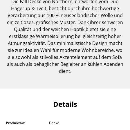
Die Fall Decke von Northern, entworfen vom Duo
Einzelteile
Hagerup & Tveit, besticht durch ihre hochwertige
Verarbeitung aus 100 % neuseeländischer Wolle und
... alle Tische
ein zeitloses, grafisches Muster. Dank ihrer schweren
Qualität und der weichen Haptik bietet sie eine
Aufbewahren
erstklassige Wärmeisolierung bei gleichzeitig hoher
Regale & Schränke
Atmungsaktivität. Das minimalistische Design macht
sie zur idealen Wahl für moderne Wohnbereiche, wo
Bücherregale
sie sowohl als stilvolles Akzentelement auf dem Sofa
als auch als behaglicher Begleiter an kühlen Abenden
Wandregale
dient.
Sideboards & Kommoden
TV Möbel
Beistell- & Rollcontainer
Details
Barmöbel
Produktart
Decke
Garderoben