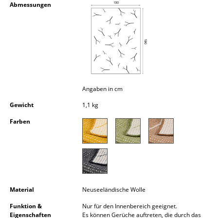
Abmessungen
Kleinaufbewahrung
Einzelteile
... alle Aufbewahrungsmöbel
Licht
Angaben in cm
Hängeleuchten & Deckenleuchten
Gewicht
1,1 kg
Tischleuchten
Farben
Schreibtischleuchten
Stehleuchten & Leseleuchten
Bodenleuchten
Wandleuchten
Material
Neuseeländische Wolle
Funktion &
Nur für den Innenbereich geeignet.
Outdoor-Leuchten
Eigenschaften
Es können Gerüche auftreten, die durch das