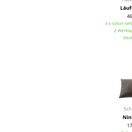
Läuf
46
3 x sofort lief
2 Werkta
S
Deut
K
B
V
F
R
Un
A
D
Sch
Nin
17