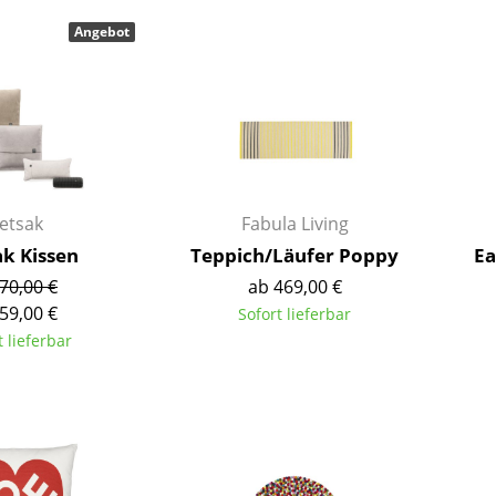
Barmöbel
Outdoor-Leuchten
Angebot
Garderoben
Akkuleuchten
Kleinaufbewahrung
... alle Leuchten
Einzelteile
... alle Aufbewahrungsmöbel
USM Haller Konfigurator
etsak
Fabula Living
ak Kissen
Teppich/Läufer Poppy
Ea
70,00 €
ab 469,00 €
59,00 €
Sofort lieferbar
t lieferbar
Zuhause
Wohnzimmer
Esszimmer
Schlafzimmer