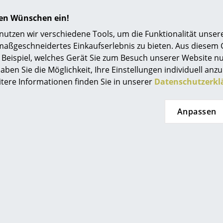
t lieferbar
3 x sofort lieferbar, Lieferzeit 1-
Einrichtungsberatung
2 Werktage (Lieferland
hren Wünschen ein!
Deutschland)
Referenzen
tzen wir verschiedene Tools, um die Funktionalität unsere
maßgeschneidertes Einkaufserlebnis zu bieten. Aus diesem
smow Kompass
Beispiel, welches Gerät Sie zum Besuch unserer Website nu
aben Sie die Möglichkeit, Ihre Einstellungen individuell anzu
itere Informationen finden Sie in unserer
Datenschutzerkl
Anpassen
la Living
Fabula Living
r Tisvilde
Teppich Una
9,00 €
ab 949,00 €
erbar, Lieferzeit 1-
Sofort lieferbar
ge (Lieferland
schland)