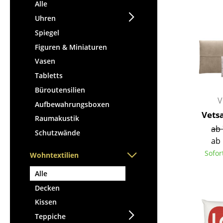
Stehpulte
Alle
Hocker
Kindertische
Uhren
Bänke & Liegen
Gartentische
Spiegel
Sitzsäcke
Servierwagen
Figuren & Miniaturen
Gartenstühle
Einzelteile
Vasen
Kinderstühle
... alle Tische
Tabletts
Schaukelstühle
Bürodrehstühle
Büroutensilien
V
Konferenzstühle
Aufbewahrungsboxen
Vets
Bürosessel
Raumakustik
ab 
Einzelteile
Schutzwände
ab 
... alle Sitzmöbel
Sofor
Wohntextilien
Alle
Decken
Kissen
Teppiche