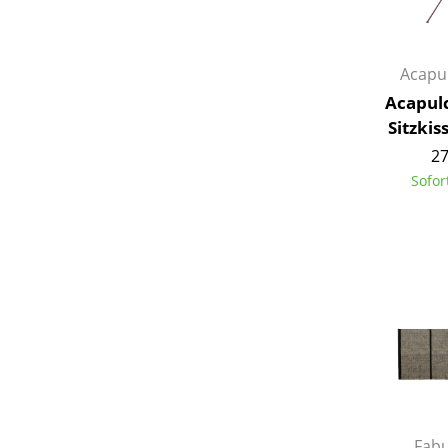
Acapu
Acapul
Sitzkis
27
Sofor
Fabu