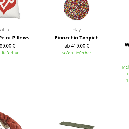
Kinderzimmer
Arbeitszimmer
Diele
Badezimmer
Vitra
Hay
Stauraum
Print Pillows
Pinocchio Teppich
Balkon & Garten
W
89,00 €
ab 419,00 €
t lieferbar
Sofort lieferbar
Hersteller
Designer
Meh
Artemide
Alvar Aalto
L
Cassina
Arne Jacobsen
(
Fritz Hansen
Charles & Ray Eames
HAY
Eero Saarinen
Knoll International
Egon Eiermann
Louis Poulsen
Eileen Gray
Muuto
Jean Prouvé
Nils Holger Moormann
Le Corbusier