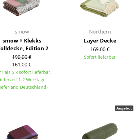
Empfang
Cafeteria
Branchenlösungen
Sicheres Arbeiten
smow
Northern
smow × Klekks
Layer Decke
olldecke, Edition 2
169,00 €
190,00 €
Sofort lieferbar
Das Original
161,00 €
r als 5 x sofort lieferbar,
ieferzeit 1-2 Werktage
Lieferland Deutschland)
Angebot