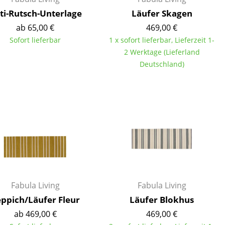
ti-Rutsch-Unterlage
Läufer Skagen
ab 65,00 €
469,00 €
Sofort lieferbar
1 x sofort lieferbar, Lieferzeit 1-
2 Werktage (Lieferland
Unternehmen
Deutschland)
Über uns
smow vor Ort
Katalog
Jobs bei smow
Arbeiten bei smow
Newsletter
Journal
Presse
Fabula Living
Fabula Living
Impressum
ppich/Läufer Fleur
Läufer Blokhus
ab 469,00 €
469,00 €
Stores