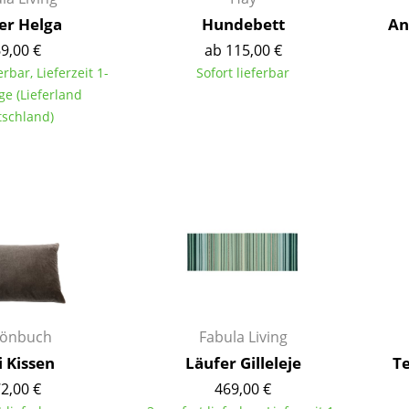
Farbwelten
er Helga
Hundebett
An
Das Original
9,00 €
ab 115,00 €
Geschenkideen
erbar, Lieferzeit 1-
Sofort lieferbar
ge (Lieferland
ervice
schland)
ontakt
ezahlung
ersand
AQ
ückgabe & Umtausch
sere Vorteile auf einen Blick
GB
atenschutz
önbuch
Fabula Living
i Kissen
Läufer Gilleleje
Te
2,00 €
469,00 €
Projektplanung