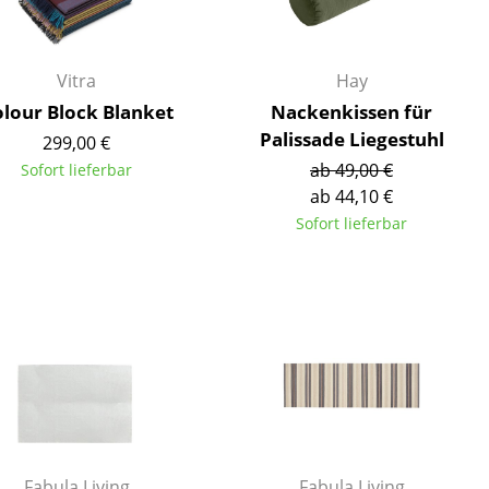
Vitra
Hay
lour Block Blanket
Nackenkissen für
Palissade Liegestuhl
299,00 €
ab 49,00 €
Sofort lieferbar
ab 44,10 €
Sofort lieferbar
sign
n
ien
Fabula Living
Fabula Living