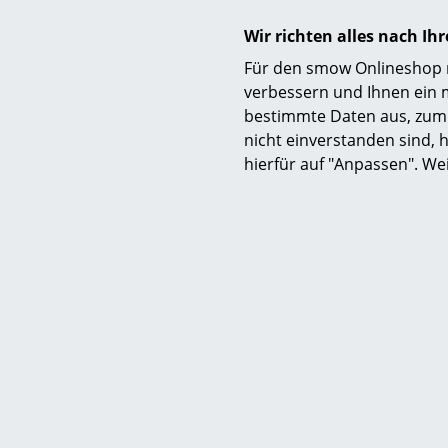
Sofor
Wir richten alles nach I
Für den smow Onlineshop nu
verbessern und Ihnen ein 
bestimmte Daten aus, zum 
nicht einverstanden sind, h
hierfür auf "Anpassen". We
Fabu
Läufe
46
1 x sofort lief
2 Werkta
Deut