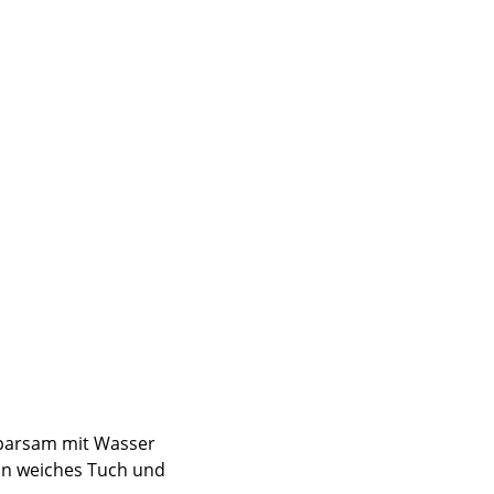
sign
sparsam mit Wasser
n
in weiches Tuch und
ien