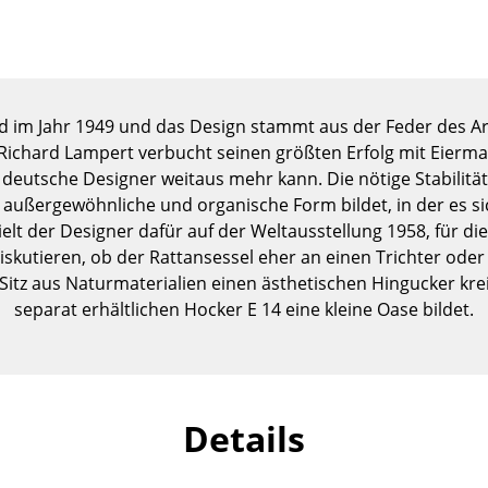
Kinderzimmer
Arbeitszimmer
Diele
Badezimmer
nd im Jahr 1949 und das Design stammt aus der Feder des A
Stauraum
Richard Lampert verbucht seinen größten Erfolg mit Eierma
Balkon & Garten
deutsche Designer weitaus mehr kann. Die nötige Stabilität 
e außergewöhnliche und organische Form bildet, in der es s
Hersteller
Designer
elt der Designer dafür auf der Weltausstellung 1958, für di
skutieren, ob der Rattansessel eher an einen Trichter oder 
Artemide
Alvar Aalto
er Sitz aus Naturmaterialien einen ästhetischen Hingucker k
Cassina
Arne Jacobsen
separat erhältlichen Hocker E 14 eine kleine Oase bildet.
Fritz Hansen
Charles & Ray Eames
HAY
Eero Saarinen
Knoll International
Egon Eiermann
Louis Poulsen
Eileen Gray
Details
Muuto
Jean Prouvé
Nils Holger Moormann
Le Corbusier