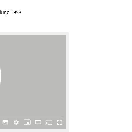
llung 1958
Unternehmen
Über uns
smow vor Ort
Katalog
Jobs bei smow
Arbeiten bei smow
Newsletter
Journal
Presse
Impressum
Stores