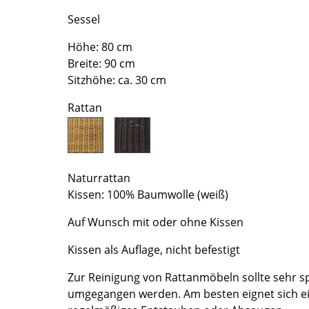
Richard Lampert
Ludwig Mies van der Rohe
Sessel
Thonet
Marcel Breuer
USM Haller
Philippe Starck
Höhe: 80 cm
Breite: 90 cm
Vitra
Verner Panton
Sitzhöhe: ca. 30 cm
... alle Hersteller A-Z
... alle Designer A-Z
Rattan
Neu bei smow
Inspiration
Special Editions
Designklassiker
Naturrattan
Frauen im Design
Kissen: 100% Baumwolle (weiß)
Bauhaus Design
Auf Wunsch mit oder ohne Kissen
Midcentury Design
Skandinavisches De
Kissen als Auflage, nicht befestigt
Italienisches Design
Zur Reinigung von Rattanmöbeln sollte sehr 
Nachhaltiges Desig
umgegangen werden. Am besten eignet sich e
Natürliche Material