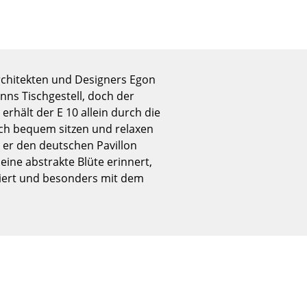
Empfang
Cafeteria
Branchenlösungen
Sicheres Arbeiten
rchitekten und Designers Egon
nns Tischgestell, doch der
erhält der E 10 allein durch die
ich bequem sitzen und relaxen
Das Original
e er den deutschen Pavillon
eine abstrakte Blüte erinnert,
reiert und besonders mit dem