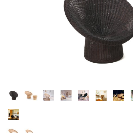
Stehpulte
Hocker
Kindertische
Bänke & Liegen
Gartentische
Sitzsäcke
Servierwagen
Gartenstühle
Einzelteile
Kinderstühle
... alle Tische
Schaukelstühle
Bürodrehstühle
Konferenzstühle
Bürosessel
Einzelteile
... alle Sitzmöbel