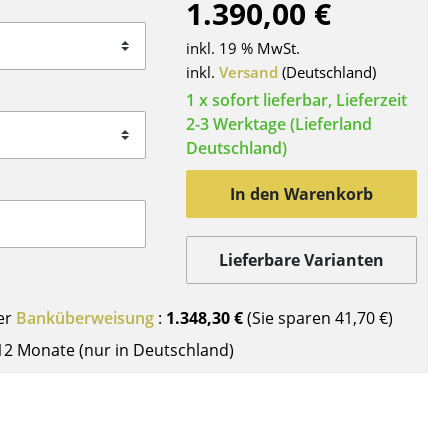
1.390,00 €
Decken
Kissen
inkl. 19 % MwSt.
Teppiche
inkl.
Versand
(Deutschland)
Vorhänge
1 x sofort lieferbar, Lieferzeit
2-3 Werktage (Lieferland
... alle Accessoires
Deutschland)
In den Warenkorb
Lieferbare Varianten
er
Banküberweisung
:
1.348,30 €
(Sie sparen
41,70 €
)
Büro
12 Monate (nur in Deutschland)
Arbeitsplatz
Management Büro
Konferenzraum