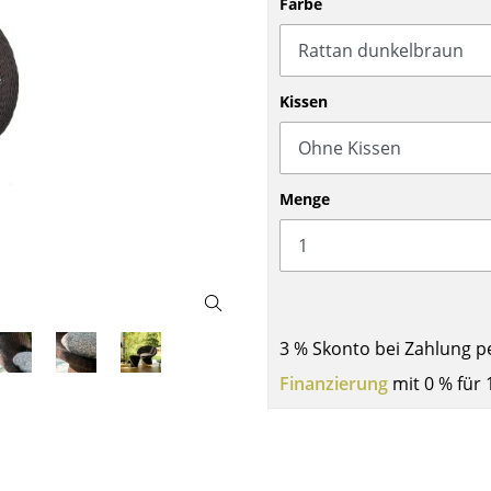
Farbe
Barmöbel
Outdoor-Leuchten
Garderoben
Akkuleuchten
Kleinaufbewahrung
... alle Leuchten
Kissen
Einzelteile
... alle Aufbewahrungsmöbel
USM Haller Konfigurator
Menge
3 % Skonto bei Zahlung p
Zuhause
Finanzierung
mit 0 % für 
Wohnzimmer
Esszimmer
Schlafzimmer