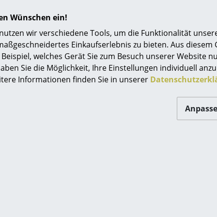
Noch mehr Inspiration?
Einrichtungsberatung
hren Wünschen ein!
Hier ist ein interessantes YouTube-Video verli
Referenzen
gegen die Verwendung von YouTube auf unse
tzen wir verschiedene Tools, um die Funktionalität unsere
Wenn Sie das Video jetzt sehen möchten, klic
maßgeschneidertes Einkaufserlebnis zu bieten. Aus diesem
smow Kompass
Einstellungen zu ändern.
Beispiel, welches Gerät Sie zum Besuch unserer Website nu
aben Sie die Möglichkeit, Ihre Einstellungen individuell anzu
itere Informationen finden Sie in unserer
Datenschutzerkl
Anpass
Beliebte Varianten