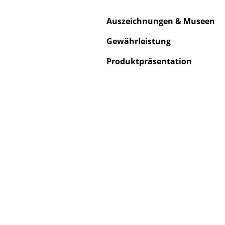
Auszeichnungen & Museen
Gewährleistung
S
Produktpräsentation
K
B
V
F
R
Un
A
D