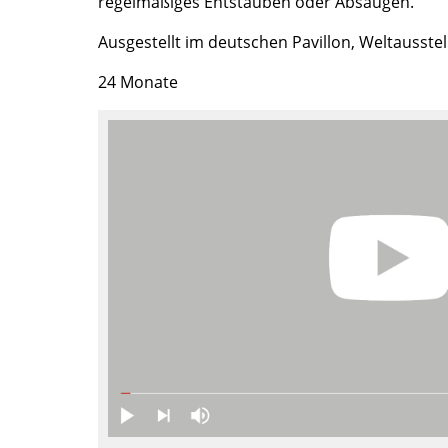
regelmäßiges Entstauben oder Absaugen.
Farbwelten
Ausgestellt im deutschen Pavillon, Weltausste
Das Original
Geschenkideen
24 Monate
ervice
ontakt
ezahlung
ersand
AQ
ückgabe & Umtausch
sere Vorteile auf einen Blick
GB
atenschutz
Projektplanung