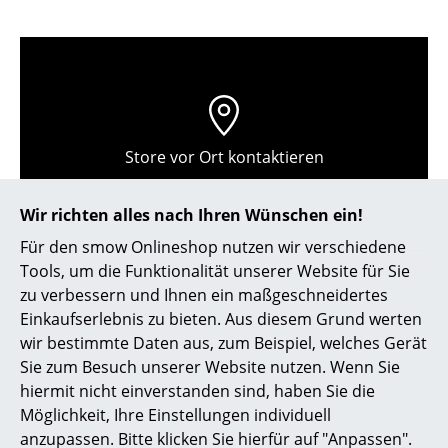
Kleinaufbewahrung
Einzelteile
... alle Aufbewahrungsmöbel
Licht
Store vor Ort kontaktieren
Hängeleuchten & Deckenleuchten
Wir richten alles nach Ihren Wünschen ein!
Tischleuchten
Für den smow Onlineshop nutzen wir verschiedene
Schreibtischleuchten
Tools, um die Funktionalität unserer Website für Sie
zu verbessern und Ihnen ein maßgeschneidertes
Stehleuchten & Leseleuchten
Einkaufserlebnis zu bieten. Aus diesem Grund werten
wir bestimmte Daten aus, zum Beispiel, welches Gerät
Bodenleuchten
Sie zum Besuch unserer Website nutzen. Wenn Sie
Wandleuchten
hiermit nicht einverstanden sind, haben Sie die
Hilfe & Service
Möglichkeit, Ihre Einstellungen individuell
Outdoor-Leuchten
anzupassen. Bitte klicken Sie hierfür auf "Anpassen".
Kontakt