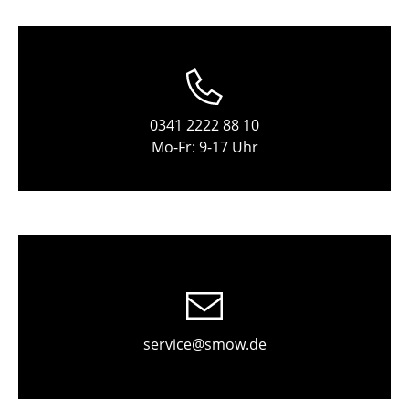
Einzelteile
... alle Tische
Aufbewahren
0341 2222 88 10
Regale & Schränke
Mo-Fr: 9-17 Uhr
Bücherregale
Wandregale
Sideboards & Kommoden
TV Möbel
Beistell- & Rollcontainer
service@smow.de
Barmöbel
Garderoben