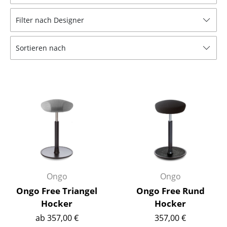
Hocker
Filter nach Designer
Bänke & Liegen
Sortieren nach
Sitzsäcke
Gartenstühle
Kinderstühle
Schaukelstühle
Bürodrehstühle
Konferenzstühle
Bürosessel
Ongo
Ongo
Ongo Free Triangel
Ongo Free Rund
Einzelteile
Hocker
Hocker
... alle Sitzmöbel
ab 357,00 €
357,00 €