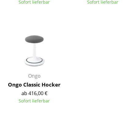
Sofort lieferbar
Sofort lieferbar
Tische
Esstische
Beistelltische
Couchtische
Schreibtische
Sekretäre & PC-Tische
Ongo
Konferenztische
Ongo Classic Hocker
ab 416,00 €
Stehtische & Stehpulte
Sofort lieferbar
Kindertische
Gartentische
Servierwagen