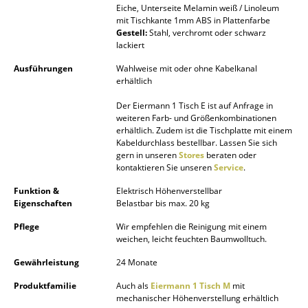
Eiche, Unterseite Melamin weiß / Linoleum
Spiegel
mit Tischkante 1mm ABS in Plattenfarbe
Gestell:
Stahl, verchromt oder schwarz
Figuren & Miniaturen
lackiert
Ausführungen
Wahlweise mit oder ohne Kabelkanal
Vasen
erhältlich
Tabletts
Der Eiermann 1 Tisch E ist auf Anfrage in
weiteren Farb- und Größenkombinationen
Büroutensilien
erhältlich. Zudem ist die Tischplatte mit einem
Kabeldurchlass bestellbar. Lassen Sie sich
Aufbewahrungsboxen
gern in unseren
Stores
beraten oder
kontaktieren Sie unseren
Service
.
Decken
Funktion &
Elektrisch Höhenverstellbar
Eigenschaften
Belastbar bis max. 20 kg
Kissen
Pflege
Wir empfehlen die Reinigung mit einem
Teppiche
weichen, leicht feuchten Baumwolltuch.
Gewährleistung
24 Monate
Vorhänge
Produktfamilie
Auch als
Eiermann 1 Tisch M
mit
... alle Accessoires
mechanischer Höhenverstellung erhältlich