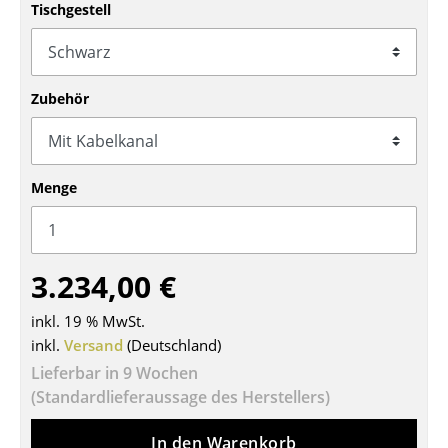
Tischgestell
Tische
Esstische
Zubehör
Beistelltische
Couchtische
Schreibtische
Menge
Sekretäre & PC-Tische
Konferenztische
3.234,00 €
Stehtische & Stehpulte
inkl. 19 % MwSt.
inkl.
Versand
(Deutschland)
Kindertische
Lieferbar in 9 Wochen
Gartentische
(Standardlieferaussage des Herstellers)
Servierwagen
In den Warenkorb