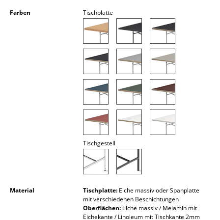
Akkuleuchten
Farben
Tischplatte
... alle Leuchten
Betten
Doppelbetten
Einzelbetten
Stapelbetten
Kinderbetten
Tischgestell
Nachttische & Bettzubehör
... alle Betten
Material
Tischplatte:
Eiche massiv oder Spanplatte
Accessoires
mit verschiedenen Beschichtungen
Oberflächen:
Eiche massiv / Melamin mit
Uhren
Eichekante / Linoleum mit Tischkante 2mm