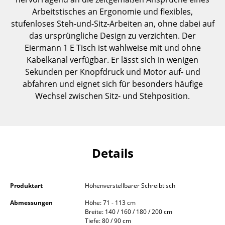
Kleinaufbewahrung
Arbeitstisches an Ergonomie und flexibles,
stufenloses Steh-und-Sitz-Arbeiten an, ohne dabei auf
Einzelteile
das ursprüngliche Design zu verzichten. Der
Eiermann 1 E Tisch ist wahlweise mit und ohne
... alle Aufbewahrungsmöbel
Kabelkanal verfügbar. Er lässt sich in wenigen
Sekunden per Knopfdruck und Motor auf- und
Licht
abfahren und eignet sich für besonders häufige
Hängeleuchten & Deckenleuchten
Wechsel zwischen Sitz- und Stehposition.
Tischleuchten
Schreibtischleuchten
Details
Stehleuchten & Leseleuchten
Bodenleuchten
Produktart
Höhenverstellbarer Schreibtisch
Wandleuchten
Abmessungen
Höhe: 71 - 113 cm
Breite: 140 / 160 / 180 / 200 cm
Outdoor-Leuchten
Tiefe: 80 / 90 cm