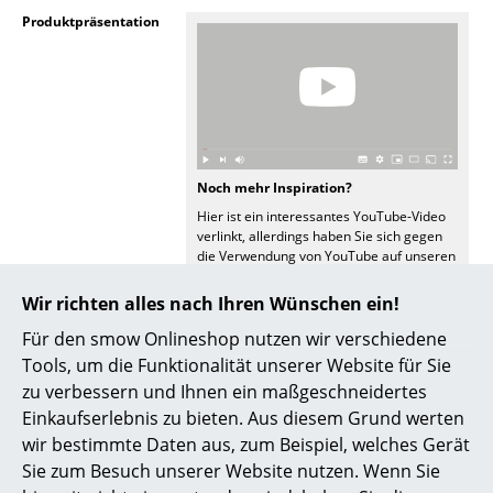
Produktpräsentation
Räume
Zuhause
Wohnzimmer
Esszimmer
Noch mehr Inspiration?
Schlafzimmer
Hier ist ein interessantes YouTube-Video
verlinkt, allerdings haben Sie sich gegen
Kinderzimmer
die Verwendung von YouTube auf unseren
Seiten entschieden. Wenn Sie das Video
jetzt sehen möchten, klicken Sie bitte
hier
Arbeitszimmer
Wir richten alles nach Ihren Wünschen ein!
um Ihre Einstellungen zu ändern.
Für den smow Onlineshop nutzen wir verschiedene
Diele
Tools, um die Funktionalität unserer Website für Sie
Badezimmer
zu verbessern und Ihnen ein maßgeschneidertes
Einkaufserlebnis zu bieten. Aus diesem Grund werten
Stauraum
wir bestimmte Daten aus, zum Beispiel, welches Gerät
Sie zum Besuch unserer Website nutzen. Wenn Sie
Balkon & Garten