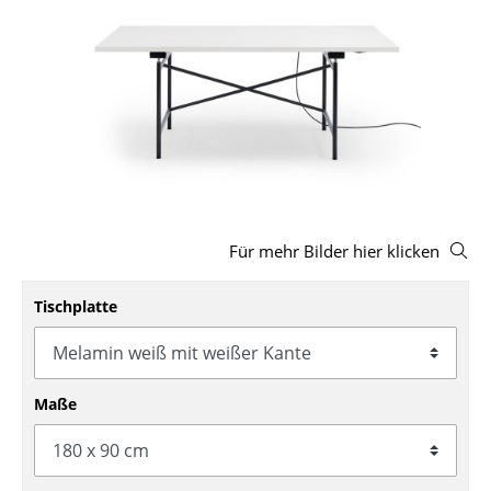
Hocker
Bänke & Liegen
Sitzsäcke
Gartenstühle
Kinderstühle
Schaukelstühle
Für mehr Bilder hier klicken
Bürodrehstühle
Tischplatte
Konferenzstühle
Bürosessel
Maße
Einzelteile
... alle Sitzmöbel