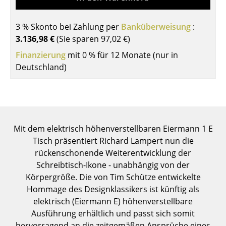
Einzelteile
3 % Skonto bei Zahlung per
Banküberweisung
:
... alle Tische
3.136,98 €
(Sie sparen
97,02 €
)
Aufbewahren
Finanzierung
mit 0 % für 12 Monate (nur in
Deutschland)
Regale & Schränke
Bücherregale
Wandregale
Mit dem elektrisch höhenverstellbaren Eiermann 1 E
Sideboards & Kommoden
Tisch präsentiert Richard Lampert nun die
rückenschonende Weiterentwicklung der
TV Möbel
Schreibtisch-Ikone - unabhängig von der
Beistell- & Rollcontainer
Körpergröße. Die von Tim Schütze entwickelte
Hommage des Designklassikers ist künftig als
Barmöbel
elektrisch (Eiermann E) höhenverstellbare
Ausführung erhältlich und passt sich somit
Garderoben
hervorragend an die zeitgemäßen Ansprüche eines