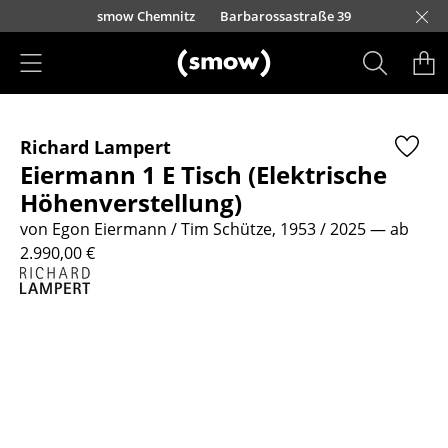
Direkt zum Inhalt
urfürstendamm 100
smow Chemnitz
Barbarossastraße 39
smow Frankfurt
smow Essen
smow Schwarzwald
smow Nürnberg
smow München
smow Freiburg
smow Kempten
smow Düsseldorf
smow Hannover
smow Stuttgart
smow Konstanz
smow Solothurn
smow Hamburg
smow Mainz
smow Köln
smow Leipzig
Rütte
Ha
L
H
I
Produkte
Richard Lampert
Sitzmöbel
Eiermann 1 E Tisch (Elektrische
Esszimmerstühle
Höhenverstellung)
von Egon Eiermann / Tim Schütze, 1953 / 2025
— ab
Sofas
2.990,00 €
Sessel
Loungesessel
Stühle
Freischwinger
Barhocker