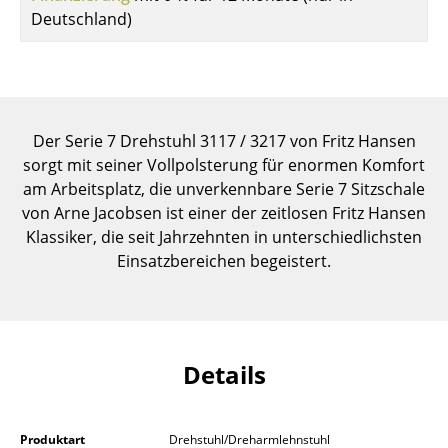
Deutschland)
Einzelteile
... alle Tische
Aufbewahren
Der Serie 7 Drehstuhl 3117 / 3217 von Fritz Hansen
Regale & Schränke
sorgt mit seiner Vollpolsterung für enormen Komfort
Bücherregale
am Arbeitsplatz, die unverkennbare Serie 7 Sitzschale
von Arne Jacobsen ist einer der zeitlosen Fritz Hansen
Wandregale
Klassiker, die seit Jahrzehnten in unterschiedlichsten
Einsatzbereichen begeistert.
Sideboards & Kommoden
TV Möbel
Beistell- & Rollcontainer
Details
Barmöbel
Garderoben
Produktart
Drehstuhl/Dreharmlehnstuhl