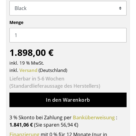
Tische
Esstische
Menge
Beistelltische
Couchtische
1.898,00 €
Schreibtische
inkl. 19 % MwSt.
Sekretäre & PC-Tische
inkl.
Versand
(Deutschland)
Lieferbar in 5-6 Wochen
Konferenztische
(Standardlieferaussage des Herstellers)
Stehtische & Stehpulte
In den Warenkorb
Kindertische
3 % Skonto bei Zahlung per
Banküberweisung
:
Gartentische
1.841,06 €
(Sie sparen
56,94 €
)
Servierwagen
Finanzierung
mit 0 % für 12 Monate (nur in