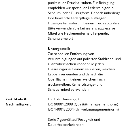
punktuellen Druck ausüben. Zur Reinigung
Spiegel
empfehlen wir speziellen Lederreiniger in
Schaum- oder Flüssigform. Danach unbedingt
Ihre bewährte Lederpflege auftragen.
Figuren & Miniaturen
Flüssigkeiten sofort mit einem Tuch abtupfen.
Bitte verwenden Sie keinesfalls aggressive
Vasen
Mittel wie Fleckenentferner, Terpentin,
Schuhcreme o.ä.
Tabletts
Untergestell:
Büroutensilien
Zur schnellen Entfernung von
Verunreinigungen auf polierten Stahlrohr- und
Aufbewahrungsboxen
Glanzoberflächen können Sie jeden
Glasreiniger auf einem sauberen, weichen
Lappen verwenden und danach die
Decken
Oberfläche mit einem weichen Tuch
trockenreiben. Keine Lösungs- und
Kissen
Scheuermittel verwenden.
Teppiche
Zertifikate &
Für Fritz Hansen gilt:
Nachhaltigkeit
ISO 90001:2008 (Qualitätmanagementnorm)
Vorhänge
ISO 14001: 2004 (Umweltmanagementnorm)
Serie 7 geprüft auf Festigkeit und
... alle Accessoires
Dauerhaltbarkeit nach: