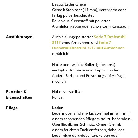
Bezug: Leder Grace
Akkuleuchten
Gestell: Stahlrohr (14 mm), verchromt oder
farbig pulverbeschichtet
... alle Leuchten
Rollen aus Kunststoff mit polierter
Aluminiumkappe oder schwarzem Kunststoff
Betten
Ausführungen
Auch als ungepolsterter
Serie 7 Drehstuhl
3117
ohne Armlehnen und
Serie 7
Doppelbetten
Dreharmlehnstuhl 3217 mit Armlehnen
erhältlich
Einzelbetten
Harte oder weiche Rollen (gebremst)
Stapelbetten
verfügbar für harte oder Teppichböden
Andere Farben und Polsterung auf Anfrage
möglich
Kinderbetten
Funktion &
Höhenverstellbar
Nachttische & Bettzubehör
Eigenschaften
Rollbar
... alle Betten
Pflege
Leder:
Ledermöbel sind ein- bis zweimal im Jahr mit
einem schonenden Pflegemittel zu behandeln.
Accessoires
Oberflächlichen Schmutz können Sie mit
einem feuchten Tuch entfernen, dabei das
Uhren
Leder nicht durchfeuchten, reiben oder