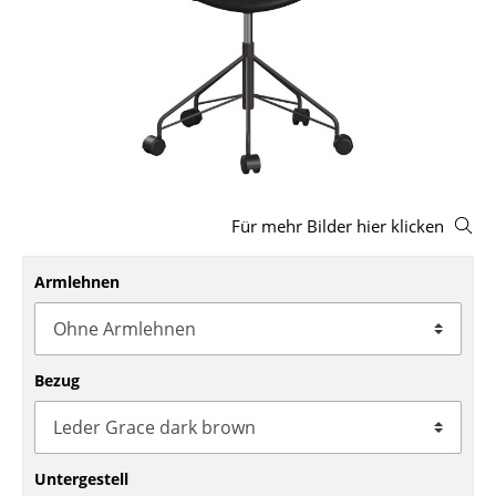
Hocker
Bänke & Liegen
Sitzsäcke
Gartenstühle
Kinderstühle
Für mehr Bilder hier klicken
Schaukelstühle
Armlehnen
Bürodrehstühle
Konferenzstühle
Bezug
Bürosessel
Einzelteile
... alle Sitzmöbel
Untergestell