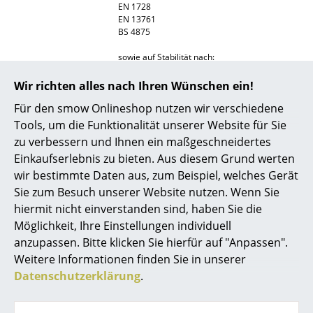
EN 1728
EN 13761
Räume
BS 4875
Zuhause
sowie auf Stabilität nach:
EN 1022
Wohnzimmer
ISO 7174-1
Wir richten alles nach Ihren Wünschen ein!
BS 7945
Esszimmer
Für den smow Onlineshop nutzen wir verschiedene
Gewährleistung
5 Jahre auf Fabrikationsfehler
Tools, um die Funktionalität unserer Website für Sie
Schlafzimmer
zu verbessern und Ihnen ein maßgeschneidertes
Registrieren Sie Ihren Stuhl auf
fritzhansen.com/my-fh und profitieren Sie von
Einkaufserlebnis zu bieten. Aus diesem Grund werten
Kinderzimmer
der erweiterten Garantie. Hierfür müssen Sie
wir bestimmte Daten aus, zum Beispiel, welches Gerät
sich innerhalb der ersten 3 Monate ab
Arbeitszimmer
Sie zum Besuch unserer Website nutzen. Wenn Sie
Kaufdatum registrieren um folgende
Garantiezeiten zu erhalten:
hiermit nicht einverstanden sind, haben Sie die
Diele
5Jahre auf Höhenverstellung, Drehfunktion
Möglichkeit, Ihre Einstellungen individuell
und Rollen
anzupassen. Bitte klicken Sie hierfür auf "Anpassen".
10 Jahre auf Gestell, Schale, Armlehnen, Lack,
Badezimmer
Gefärbte Esche und natürliches Holzfurnier
Weitere Informationen finden Sie in unserer
Stauraum
Datenschutzerklärung
.
Gewöhnlicher Verschleiß und Schäden sind
von der Garantie ausgenommen!
Balkon & Garten