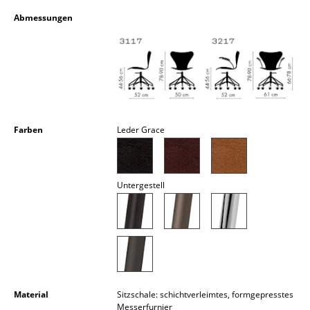
Kleinaufbewahrung
Abmessungen
Einzelteile
... alle Aufbewahrungsmöbel
Licht
Hängeleuchten & Deckenleuchten
Farben
Leder Grace
Tischleuchten
Schreibtischleuchten
Untergestell
Stehleuchten & Leseleuchten
Bodenleuchten
Wandleuchten
Outdoor-Leuchten
Material
Sitzschale: schichtverleimtes, formgepresstes
Messerfurnier