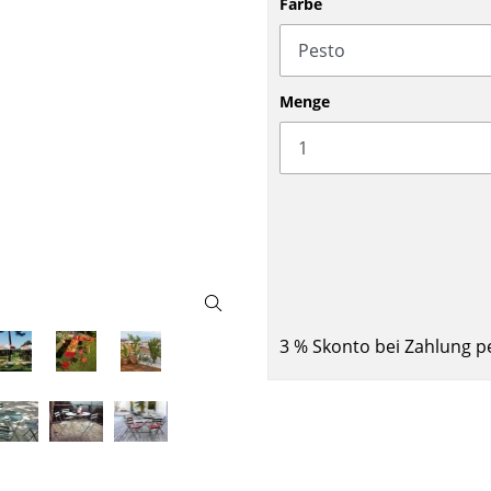
Farbe
Barmöbel
Outdoor-Leuchten
Garderoben
Akkuleuchten
Kleinaufbewahrung
... alle Leuchten
Menge
Einzelteile
... alle Aufbewahrungsmöbel
USM Haller Konfigurator
3 % Skonto bei Zahlung p
Zuhause
Wohnzimmer
Esszimmer
Schlafzimmer