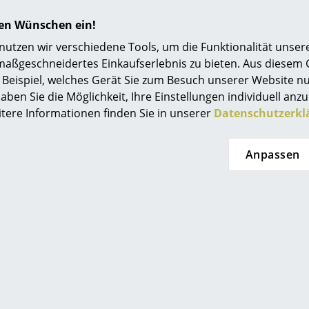
Aerosolretusche in der exakten Farbe Ihrer Mö
Einrichtungsberatung
durch diesen Aufprall Rost entstanden ist, rate
hren Wünschen ein!
wie möglich mit dem Ausbesserungsstift oder 
Referenzen
tzen wir verschiedene Tools, um die Funktionalität unsere
und neu zu lackieren. Wenn Rost auf Edelstahlte
maßgeschneidertes Einkaufserlebnis zu bieten. Aus diesem
Politur (flüssig oder pastös) von den ersten Sp
smow Kompass
Beispiel, welches Gerät Sie zum Besuch unserer Website nu
Eingriffe, desto weniger Rost wird sich ausbrei
aben Sie die Möglichkeit, Ihre Einstellungen individuell anzu
itere Informationen finden Sie in unserer
Datenschutzerkl
Anpassen