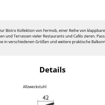
Kinderzimmer
Arbeitszimmer
Diele
Badezimmer
Stauraum
zur Bistro Kollektion von Fermob, einer Reihe von klappba
Balkon & Garten
rten und Terrassen vieler Restaurants und Cafés zieren. P
he in verschiedenen Größen und weitere praktische Balkonm
Hersteller
Designer
Artemide
Alvar Aalto
Cassina
Arne Jacobsen
Details
Fritz Hansen
Charles & Ray Eames
HAY
Eero Saarinen
Knoll International
Egon Eiermann
Allzweckstuhl
Louis Poulsen
Eileen Gray
Muuto
Jean Prouvé
Nils Holger Moormann
Le Corbusier