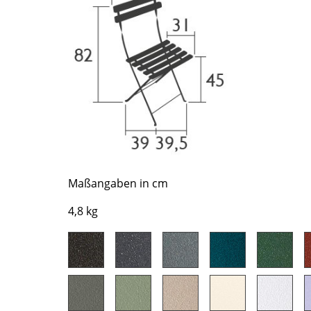
Richard Lampert
Ludwig Mies van der Rohe
Thonet
Marcel Breuer
USM Haller
Philippe Starck
Vitra
Verner Panton
... alle Hersteller A-Z
... alle Designer A-Z
Neu bei smow
Inspiration
Special Editions
Designklassiker
Maßangaben in cm
Frauen im Design
4,8 kg
Bauhaus Design
Midcentury Design
Skandinavisches De
Italienisches Design
Nachhaltiges Desig
Natürliche Material