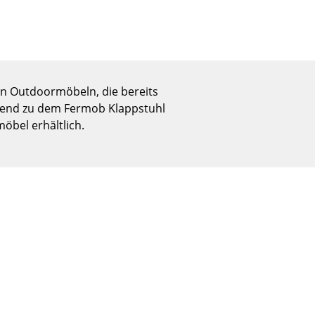
Empfang
Cafeteria
Branchenlösungen
Sicheres Arbeiten
ren Outdoormöbeln, die bereits
assend zu dem Fermob Klappstuhl
öbel erhältlich.
Das Original