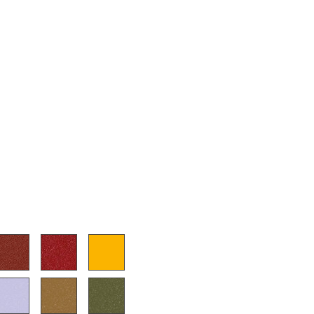
sign
n
ien