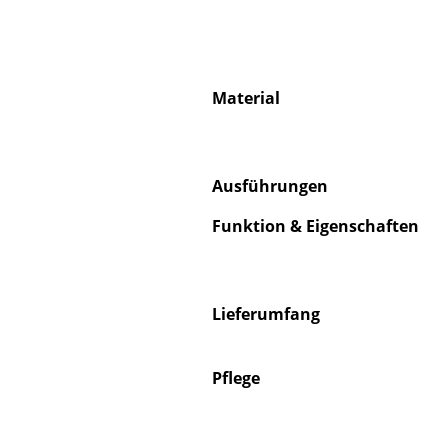
Material
S
K
Ausführungen
B
V
Funktion & Eigenschaften
F
R
Un
Lieferumfang
A
D
Pflege