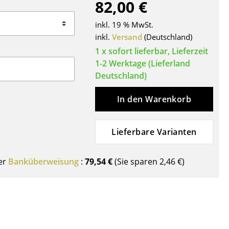
82,00 €
Decken
Kissen
inkl. 19 % MwSt.
Teppiche
inkl.
Versand
(Deutschland)
Vorhänge
1 x sofort lieferbar, Lieferzeit
1-2 Werktage (Lieferland
... alle Accessoires
Deutschland)
In den Warenkorb
Lieferbare Varianten
er
Banküberweisung
:
79,54 €
(Sie sparen
2,46 €
)
Büro
Arbeitsplatz
Management Büro
Konferenzraum