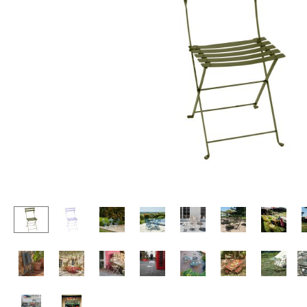
Stehpulte
Hocker
Kindertische
Bänke & Liegen
Gartentische
Sitzsäcke
Servierwagen
Gartenstühle
Einzelteile
Kinderstühle
... alle Tische
Schaukelstühle
Bürodrehstühle
Konferenzstühle
Bürosessel
Einzelteile
... alle Sitzmöbel