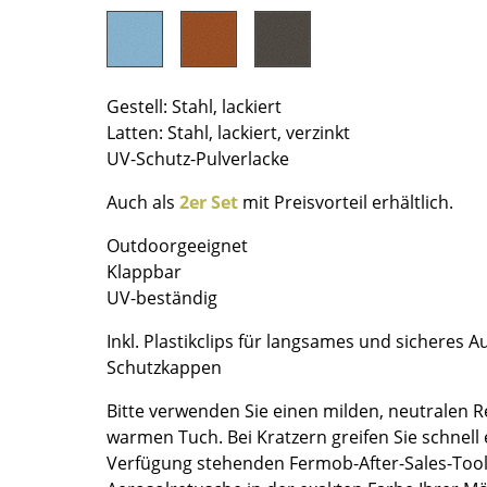
Farbwelten
Das Original
Geschenkideen
Gestell: Stahl, lackiert
ervice
Latten: Stahl, lackiert, verzinkt
UV-Schutz-Pulverlacke
ontakt
Auch als
2er Set
mit Preisvorteil erhältlich.
ezahlung
ersand
Outdoorgeeignet
AQ
Klappbar
ückgabe & Umtausch
UV-beständig
sere Vorteile auf einen Blick
Inkl. Plastikclips für langsames und sichere
GB
Schutzkappen
atenschutz
Bitte verwenden Sie einen milden, neutralen R
warmen Tuch. Bei Kratzern greifen Sie schnell 
Verfügung stehenden Fermob-After-Sales-Tool
Projektplanung