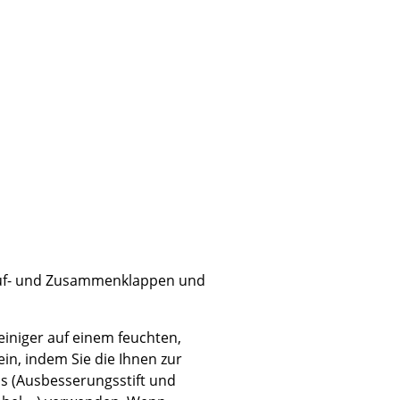
Unternehmen
Über uns
smow vor Ort
Katalog
Jobs bei smow
Arbeiten bei smow
Newsletter
s Auf- und Zusammenklappen und
Journal
Presse
einiger auf einem feuchten,
Impressum
ein, indem Sie die Ihnen zur
s (Ausbesserungsstift und
Stores