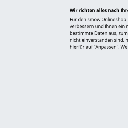
Wir richten alles nach I
Für den smow Onlineshop nu
verbessern und Ihnen ein 
bestimmte Daten aus, zum 
Zubehör
nicht einverstanden sind, h
Produktdatenblatt
hierfür auf "Anpassen". We
Produktpräsentation