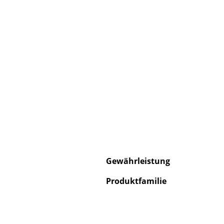
S
K
B
V
F
R
Un
Gewährleistung
A
D
Produktfamilie