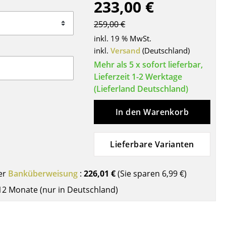
233,00 €
Decken
Kissen
259,00 €
Teppiche
inkl. 19 % MwSt.
Vorhänge
inkl.
Versand
(Deutschland)
... alle Accessoires
Mehr als 5 x sofort lieferbar,
Lieferzeit 1-2 Werktage
(Lieferland Deutschland)
In den Warenkorb
Lieferbare Varianten
Büro
er
Banküberweisung
:
226,01 €
(Sie sparen
6,99 €
)
12 Monate (nur in Deutschland)
Arbeitsplatz
Management Büro
Konferenzraum