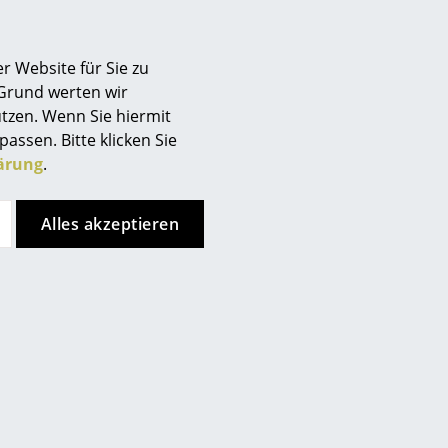
Berlin
Chemnitz
r Website für Sie zu
Düsseldorf
 Grund werten wir
Essen
tzen. Wenn Sie hiermit
Frankfurt
passen. Bitte klicken Sie
Freiburg
ärung
.
Hamburg
Hannover
Alles akzeptieren
Kempten
Köln
Konstanz
Leipzig
Mainz
München
Nürnberg
Schwarzwald