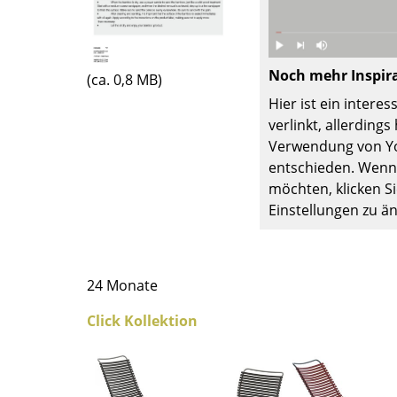
Farbwelten
Das Original
Geschenkideen
Noch mehr Inspir
(ca. 0,8 MB)
Hier ist ein inter
ervice
verlinkt, allerding
ontakt
Verwendung von Yo
entschieden. Wenn 
ezahlung
möchten, klicken Si
ersand
Einstellungen zu ä
AQ
ückgabe & Umtausch
sere Vorteile auf einen Blick
24 Monate
GB
atenschutz
Click Kollektion
Projektplanung