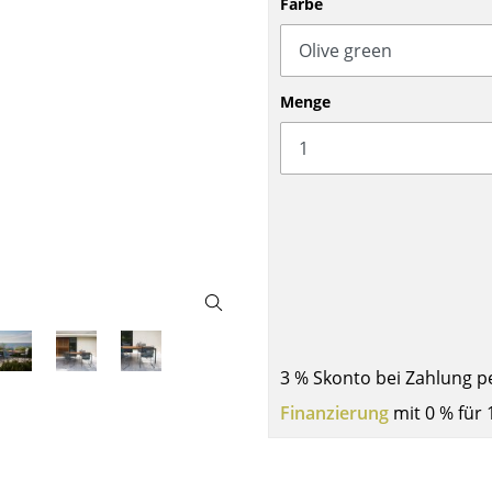
Farbe
Barmöbel
Outdoor-Leuchten
Garderoben
Akkuleuchten
Kleinaufbewahrung
... alle Leuchten
Menge
Einzelteile
... alle Aufbewahrungsmöbel
USM Haller Konfigurator
Zuhause
3 % Skonto bei Zahlung p
Finanzierung
mit 0 % für 
Wohnzimmer
Esszimmer
Schlafzimmer