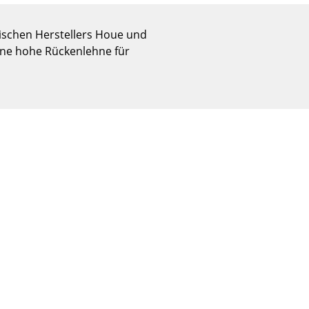
Empfang
Cafeteria
nischen Herstellers Houe und
Branchenlösungen
ine hohe Rückenlehne für
Sicheres Arbeiten
Das Original