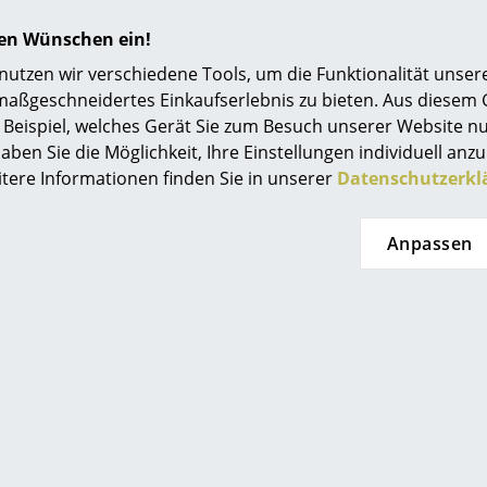
Einrichtungsberatung
hren Wünschen ein!
Referenzen
tzen wir verschiedene Tools, um die Funktionalität unsere
maßgeschneidertes Einkaufserlebnis zu bieten. Aus diesem
smow Kompass
Beispiel, welches Gerät Sie zum Besuch unserer Website nu
Houe Pflegeöl
aben Sie die Möglichkeit, Ihre Einstellungen individuell anzu
Bitte klicken Sie auf das Bild, um detaillierte
itere Informationen finden Sie in unserer
Datenschutzerkl
Informationen zu erhalten (ca. 3,0 MB).
Anpassen