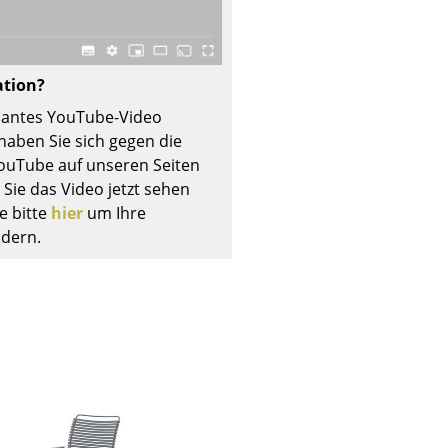
ation?
essantes YouTube-Video
Unternehmen
s haben Sie sich gegen die
Über uns
uTube auf unseren Seiten
Sie das Video jetzt sehen
smow vor Ort
e bitte
hier
um Ihre
Katalog
ndern.
Jobs bei smow
Arbeiten bei smow
Newsletter
Journal
Presse
Impressum
Stores