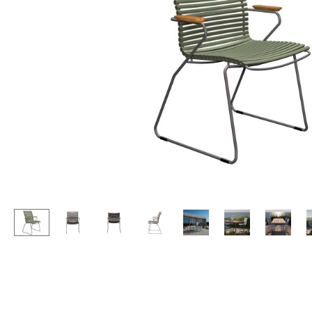
Stehpulte
Hocker
Kindertische
Bänke & Liegen
Gartentische
Sitzsäcke
Servierwagen
Gartenstühle
Einzelteile
Kinderstühle
... alle Tische
Schaukelstühle
Bürodrehstühle
Konferenzstühle
Bürosessel
Einzelteile
... alle Sitzmöbel