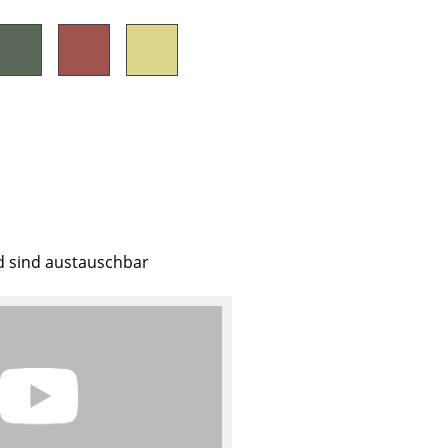
d sind austauschbar
sign
n
ien