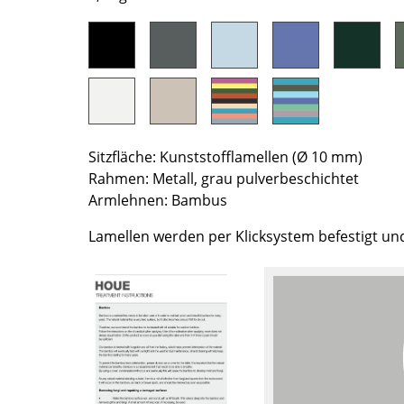
Richard Lampert
Ludwig Mies van der Rohe
Thonet
Marcel Breuer
USM Haller
Philippe Starck
Vitra
Verner Panton
... alle Hersteller A-Z
... alle Designer A-Z
Neu bei smow
Sitzfläche: Kunststofflamellen (Ø 10 mm)
Inspiration
Rahmen: Metall, grau pulverbeschichtet
Special Editions
Armlehnen: Bambus
Designklassiker
Lamellen werden per Klicksystem befestigt un
Frauen im Design
Bauhaus Design
Midcentury Design
Skandinavisches De
Italienisches Design
Nachhaltiges Desig
Natürliche Material