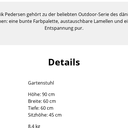
Kinderzimmer
Arbeitszimmer
nrik Pedersen gehört zu der beliebten Outdoor-Serie des dä
Diele
en: eine bunte Farbpalette, austauschbare Lamellen und e
Badezimmer
Entspannung pur.
Stauraum
Balkon & Garten
Hersteller
Designer
Details
Artemide
Alvar Aalto
Cassina
Arne Jacobsen
Gartenstuhl
Fritz Hansen
Charles & Ray Eames
HAY
Eero Saarinen
Höhe: 90 cm
Knoll International
Egon Eiermann
Breite: 60 cm
Louis Poulsen
Eileen Gray
Tiefe: 60 cm
Sitzhöhe: 45 cm
Muuto
Jean Prouvé
Nils Holger Moormann
Le Corbusier
8,4 kg