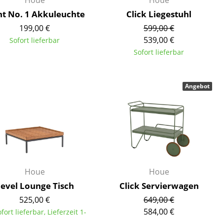
Houe
Houe
ht No. 1 Akkuleuchte
Click Liegestuhl
199,00 €
599,00 €
539,00 €
Sofort lieferbar
Sofort lieferbar
Angebot
Houe
Houe
sign
evel Lounge Tisch
Click Servierwagen
525,00 €
649,00 €
n
584,00 €
ofort lieferbar, Lieferzeit 1-
ien