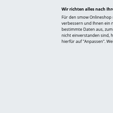
Wir richten alles nach I
Für den smow Onlineshop nu
verbessern und Ihnen ein 
bestimmte Daten aus, zum 
nicht einverstanden sind, h
hierfür auf "Anpassen". We
Alu
ab 
Sofor