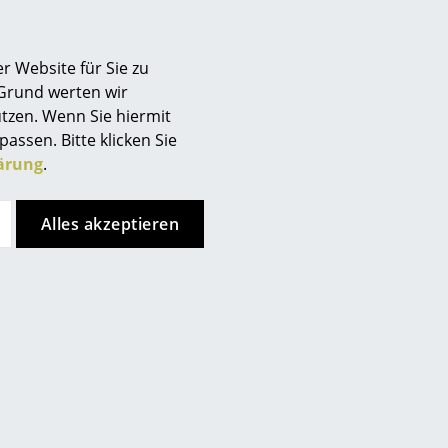
Berlin
Chemnitz
r Website für Sie zu
Düsseldorf
 Grund werten wir
Essen
tzen. Wenn Sie hiermit
Frankfurt
passen. Bitte klicken Sie
Freiburg
ärung
.
Hamburg
Houe
Houe
Hannover
Paon Stuhl
ReCLIPS Stuhl
Alles akzeptieren
Kempten
ab 228,00 €
259,00 €
Köln
Sofort lieferbar
Sofort lieferbar
Konstanz
Leipzig
Angebot
Mainz
München
Nürnberg
Schwarzwald