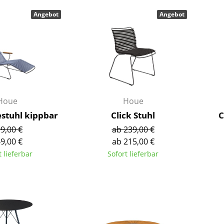
Barmöbel
Outdoor-Leuchten
Angebot
Angebot
Garderoben
Akkuleuchten
Kleinaufbewahrung
... alle Leuchten
Einzelteile
... alle Aufbewahrungsmöbel
USM Haller Konfigurator
Houe
Houe
estuhl kippbar
Click Stuhl
C
9,00 €
ab 239,00 €
9,00 €
ab 215,00 €
t lieferbar
Sofort lieferbar
Zuhause
Wohnzimmer
Esszimmer
Schlafzimmer