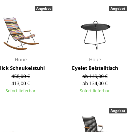
Decken
Angebot
Angebot
Kissen
Teppiche
Vorhänge
... alle Accessoires
Houe
Houe
lick Schaukelstuhl
Eyelet Beistelltisch
458,00 €
ab 149,00 €
413,00 €
ab 134,00 €
Sofort lieferbar
Sofort lieferbar
Büro
Angebot
Arbeitsplatz
Management Büro
Konferenzraum