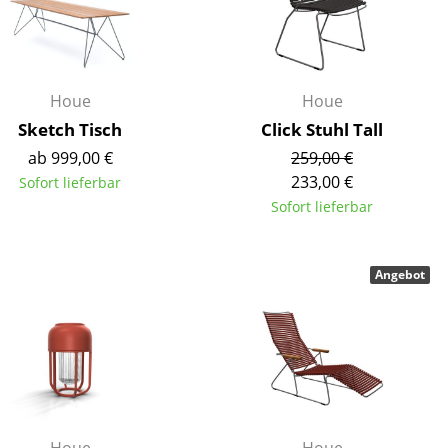
Empfang
Cafeteria
Branchenlösungen
Sicheres Arbeiten
Houe
Houe
Sketch Tisch
Click Stuhl Tall
ab 999,00 €
259,00 €
233,00 €
Sofort lieferbar
Das Original
Sofort lieferbar
Angebot