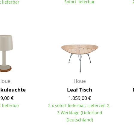
Sofort lieferbar
t lieferbar
Farbwelten
Das Original
Geschenkideen
ervice
ontakt
ezahlung
ersand
AQ
Houe
Houe
ückgabe & Umtausch
kuleuchte
Leaf Tisch
sere Vorteile auf einen Blick
9,00 €
1.059,00 €
GB
t lieferbar
2 x sofort lieferbar, Lieferzeit 2-
atenschutz
3 Werktage (Lieferland
Deutschland)
Projektplanung