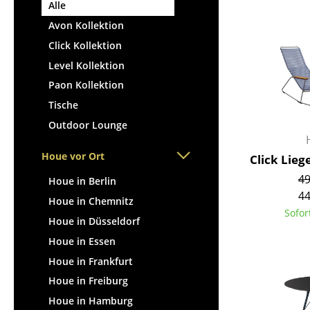
Stehpulte
Alle
Hocker
Kindertische
Avon Kollektion
Bänke & Liegen
Gartentische
Click Kollektion
Sitzsäcke
Servierwagen
Level Kollektion
Gartenstühle
Einzelteile
Paon Kollektion
Kinderstühle
... alle Tische
Tische
Schaukelstühle
Bürodrehstühle
Outdoor Lounge
Konferenzstühle
Houe vor Ort
Click Lieg
Bürosessel
49
Houe in Berlin
Einzelteile
44
Houe in Chemnitz
... alle Sitzmöbel
Sofor
Houe in Düsseldorf
Houe in Essen
Houe in Frankfurt
Houe in Freiburg
Houe in Hamburg