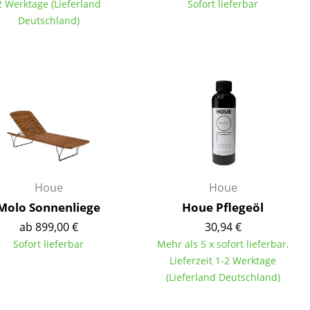
2 Werktage (Lieferland
Sofort lieferbar
Deutschland)
Unternehmen
Über uns
smow vor Ort
Katalog
Jobs bei smow
Houe
Houe
Arbeiten bei smow
Molo Sonnenliege
Houe Pflegeöl
Newsletter
ab 899,00 €
30,94 €
Journal
Sofort lieferbar
Mehr als 5 x sofort lieferbar,
Presse
Lieferzeit 1-2 Werktage
Impressum
(Lieferland Deutschland)
Stores