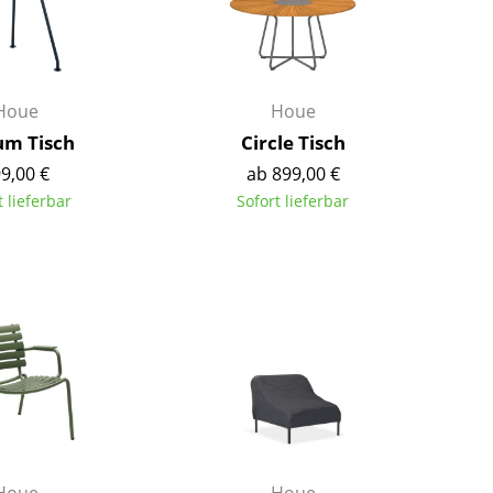
Kinderzimmer
Arbeitszimmer
Diele
Badezimmer
Houe
Houe
Stauraum
um Tisch
Circle Tisch
Balkon & Garten
9,00 €
ab 899,00 €
t lieferbar
Sofort lieferbar
Hersteller
Designer
Artemide
Alvar Aalto
Cassina
Arne Jacobsen
Fritz Hansen
Charles & Ray Eames
HAY
Eero Saarinen
Knoll International
Egon Eiermann
Louis Poulsen
Eileen Gray
Muuto
Jean Prouvé
Nils Holger Moormann
Le Corbusier