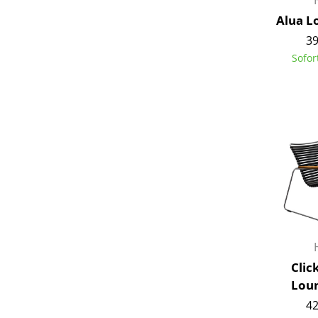
Alua L
39
Sofor
Clic
Loun
42