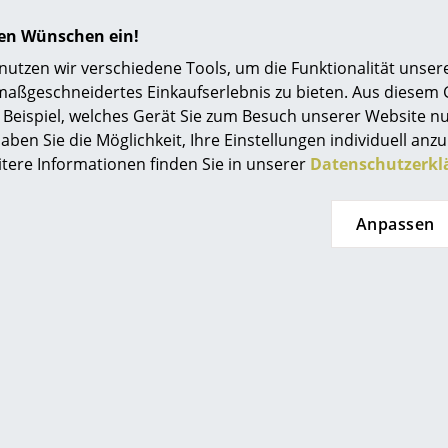
Einrichtungsberatung
hren Wünschen ein!
Referenzen
tzen wir verschiedene Tools, um die Funktionalität unsere
maßgeschneidertes Einkaufserlebnis zu bieten. Aus diesem
smow Kompass
Beispiel, welches Gerät Sie zum Besuch unserer Website nu
aben Sie die Möglichkeit, Ihre Einstellungen individuell anzu
itere Informationen finden Sie in unserer
Datenschutzerkl
Houe
Houe
a Stuhl
Click Fußhocker
Anpassen
249,00 €
189,00 €
t lieferbar
Sofort lieferbar