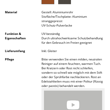
Akkuleuchten
Material
Gestell: Aluminiumrohr
... alle Leuchten
Sitzfläche/Tischplatte: Aluminium
stranggepresst
UV-Schutz-Pulverlacke
Betten
Funktion &
UV-beständig
Doppelbetten
Eigenschaften
Durch ultrahochwirksame Schutzbehandlung
für den Gebrauch im Freien geeignet
Einzelbetten
Lieferumfang
Inkl. Gleiter
Stapelbetten
Pflege
Bitte verwenden Sie einen milden, neutralen
Reiniger auf einem feuchten, warmen Tuch.
Kinderbetten
Bei Kratzern oder Rost nicht schleifen,
sondern so schnell wie möglich mit dem Stift
Nachttische & Bettzubehör
oder der Sprühfarbe nachlackieren. Rost an
Edelstahlteilen muss mit einer Politur (flüssig
... alle Betten
oder pastös) behandelt werden.
Accessoires
Uhren