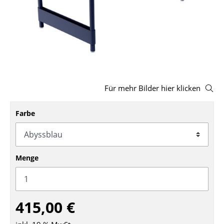
Hocker
Bänke & Liegen
Sitzsäcke
Gartenstühle
Für mehr Bilder hier klicken
Kinderstühle
Schaukelstühle
Farbe
Bürodrehstühle
Konferenzstühle
Menge
Bürosessel
Einzelteile
415,00 €
... alle Sitzmöbel