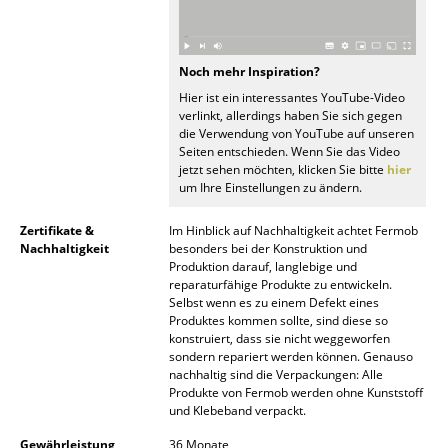
Spiegel
Figuren & Miniaturen
Noch mehr Inspiration?
Hier ist ein interessantes YouTube-Video
Vasen
verlinkt, allerdings haben Sie sich gegen
die Verwendung von YouTube auf unseren
Tabletts
Seiten entschieden. Wenn Sie das Video
jetzt sehen möchten, klicken Sie bitte
hier
Büroutensilien
um Ihre Einstellungen zu ändern.
Aufbewahrungsboxen
Zertifikate &
Im Hinblick auf Nachhaltigkeit achtet Fermob
Nachhaltigkeit
besonders bei der Konstruktion und
Decken
Produktion darauf, langlebige und
reparaturfähige Produkte zu entwickeln.
Selbst wenn es zu einem Defekt eines
Kissen
Produktes kommen sollte, sind diese so
konstruiert, dass sie nicht weggeworfen
Teppiche
sondern repariert werden können. Genauso
nachhaltig sind die Verpackungen: Alle
Vorhänge
Produkte von Fermob werden ohne Kunststoff
und Klebeband verpackt.
... alle Accessoires
Gewährleistung
36 Monate