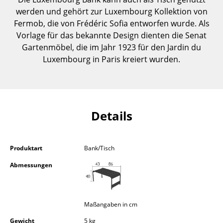
Einzelteile
werden und gehört zur Luxembourg Kollektion von
Fermob, die von Frédéric Sofia entworfen wurde. Als
... alle Tische
Vorlage für das bekannte Design dienten die Senat
Gartenmöbel, die im Jahr 1923 für den Jardin du
Aufbewahren
Luxembourg in Paris kreiert wurden.
Regale & Schränke
Bücherregale
Wandregale
Details
Sideboards & Kommoden
Produktart
Bank/Tisch
TV Möbel
Abmessungen
Beistell- & Rollcontainer
Barmöbel
Maßangaben in cm
Garderoben
Gewicht
5 kg