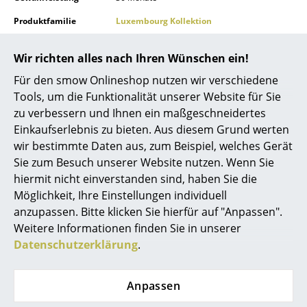
Räume
Produktfamilie
Luxembourg Kollektion
Zuhause
Wir richten alles nach Ihren Wünschen ein!
Wohnzimmer
Für den smow Onlineshop nutzen wir verschiedene
Tools, um die Funktionalität unserer Website für Sie
Produktdatenblatt
Bitte klicken Sie auf das Bild, um detaillierte
Esszimmer
Informationen zu erhalten (ca. 0,8 MB).
zu verbessern und Ihnen ein maßgeschneidertes
Einkaufserlebnis zu bieten. Aus diesem Grund werten
Schlafzimmer
wir bestimmte Daten aus, zum Beispiel, welches Gerät
Kinderzimmer
Sie zum Besuch unserer Website nutzen. Wenn Sie
hiermit nicht einverstanden sind, haben Sie die
Arbeitszimmer
Möglichkeit, Ihre Einstellungen individuell
anzupassen. Bitte klicken Sie hierfür auf "Anpassen".
Diele
Weitere Informationen finden Sie in unserer
Badezimmer
Datenschutzerklärung
.
Beliebte Varianten
Stauraum
Anpassen
Balkon & Garten