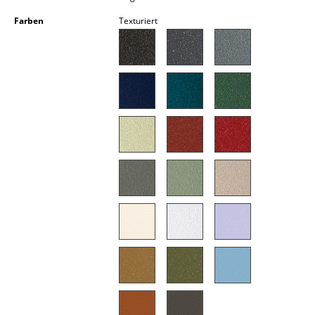
Kleinaufbewahrung
Farben
Texturiert
Einzelteile
... alle Aufbewahrungsmöbel
Licht
Hängeleuchten & Deckenleuchten
Tischleuchten
Schreibtischleuchten
Stehleuchten & Leseleuchten
Bodenleuchten
Wandleuchten
Outdoor-Leuchten