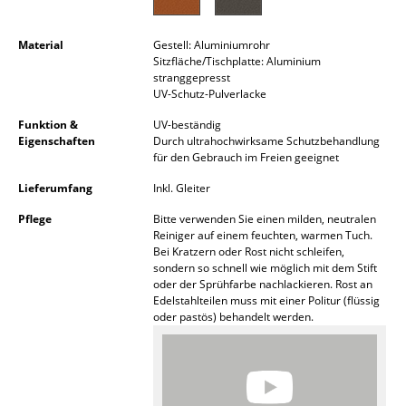
Akkuleuchten
Material
Gestell: Aluminiumrohr
... alle Leuchten
Sitzfläche/Tischplatte: Aluminium
stranggepresst
UV-Schutz-Pulverlacke
Betten
Funktion &
UV-beständig
Doppelbetten
Eigenschaften
Durch ultrahochwirksame Schutzbehandlung
für den Gebrauch im Freien geeignet
Einzelbetten
Lieferumfang
Inkl. Gleiter
Stapelbetten
Pflege
Bitte verwenden Sie einen milden, neutralen
Reiniger auf einem feuchten, warmen Tuch.
Kinderbetten
Bei Kratzern oder Rost nicht schleifen,
sondern so schnell wie möglich mit dem Stift
Nachttische & Bettzubehör
oder der Sprühfarbe nachlackieren. Rost an
Edelstahlteilen muss mit einer Politur (flüssig
... alle Betten
oder pastös) behandelt werden.
Accessoires
Uhren