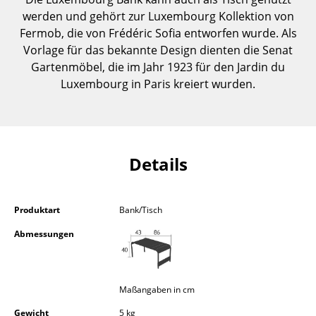
Einzelteile
werden und gehört zur Luxembourg Kollektion von
Fermob, die von Frédéric Sofia entworfen wurde. Als
... alle Tische
Vorlage für das bekannte Design dienten die Senat
Gartenmöbel, die im Jahr 1923 für den Jardin du
Aufbewahren
Luxembourg in Paris kreiert wurden.
Regale & Schränke
Bücherregale
Wandregale
Details
Sideboards & Kommoden
Produktart
Bank/Tisch
TV Möbel
Abmessungen
Beistell- & Rollcontainer
Barmöbel
Maßangaben in cm
Garderoben
Gewicht
5 kg