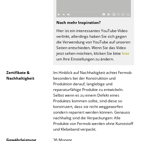
Spiegel
Figuren & Miniaturen
Noch mehr Inspiration?
Hier ist ein interessantes YouTube-Video
Vasen
verlinkt, allerdings haben Sie sich gegen
die Verwendung von YouTube auf unseren
Tabletts
Seiten entschieden. Wenn Sie das Video
jetzt sehen möchten, klicken Sie bitte
hier
Büroutensilien
um Ihre Einstellungen zu ändern.
Aufbewahrungsboxen
Zertifikate &
Im Hinblick auf Nachhaltigkeit achtet Fermob
Nachhaltigkeit
besonders bei der Konstruktion und
Decken
Produktion darauf, langlebige und
reparaturfähige Produkte zu entwickeln.
Selbst wenn es zu einem Defekt eines
Kissen
Produktes kommen sollte, sind diese so
konstruiert, dass sie nicht weggeworfen
Teppiche
sondern repariert werden können. Genauso
nachhaltig sind die Verpackungen: Alle
Vorhänge
Produkte von Fermob werden ohne Kunststoff
und Klebeband verpackt.
... alle Accessoires
Gewährleistung
36 Monate