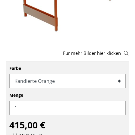
Hocker
Bänke & Liegen
Sitzsäcke
Gartenstühle
Für mehr Bilder hier klicken
Kinderstühle
Schaukelstühle
Farbe
Bürodrehstühle
Konferenzstühle
Menge
Bürosessel
Einzelteile
415,00 €
... alle Sitzmöbel