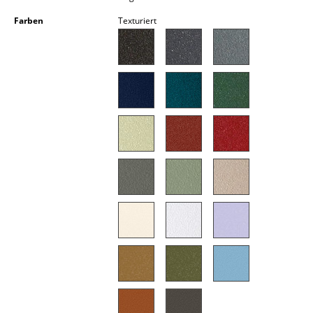
Kleinaufbewahrung
Farben
Texturiert
Einzelteile
... alle Aufbewahrungsmöbel
Licht
Hängeleuchten & Deckenleuchten
Tischleuchten
Schreibtischleuchten
Stehleuchten & Leseleuchten
Bodenleuchten
Wandleuchten
Outdoor-Leuchten