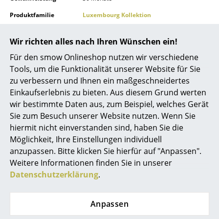
Räume
Produktfamilie
Luxembourg Kollektion
Zuhause
Wir richten alles nach Ihren Wünschen ein!
Wohnzimmer
Für den smow Onlineshop nutzen wir verschiedene
Tools, um die Funktionalität unserer Website für Sie
Produktdatenblatt
Bitte klicken Sie auf das Bild, um detaillierte
Esszimmer
Informationen zu erhalten (ca. 0,8 MB).
zu verbessern und Ihnen ein maßgeschneidertes
Einkaufserlebnis zu bieten. Aus diesem Grund werten
Schlafzimmer
wir bestimmte Daten aus, zum Beispiel, welches Gerät
Kinderzimmer
Sie zum Besuch unserer Website nutzen. Wenn Sie
hiermit nicht einverstanden sind, haben Sie die
Arbeitszimmer
Möglichkeit, Ihre Einstellungen individuell
anzupassen. Bitte klicken Sie hierfür auf "Anpassen".
Diele
Weitere Informationen finden Sie in unserer
Badezimmer
Datenschutzerklärung
.
Beliebte Varianten
Stauraum
Anpassen
Balkon & Garten