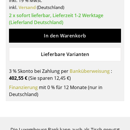
inkl. 19 % MwSt.
inkl.
Versand
(Deutschland)
Tische
2 x sofort lieferbar, Lieferzeit 1-2 Werktage
Esstische
(Lieferland Deutschland)
Beistelltische
In den Warenkorb
Couchtische
Schreibtische
Lieferbare Varianten
Sekretäre & PC-Tische
3 % Skonto bei Zahlung per
Banküberweisung
:
Konferenztische
402,55 €
(Sie sparen
12,45 €
)
Finanzierung
mit 0 % für 12 Monate (nur in
Stehtische & Stehpulte
Deutschland)
Kindertische
Gartentische
Servierwagen
Die Luxembourg Bank kann auch als Tisch genutzt