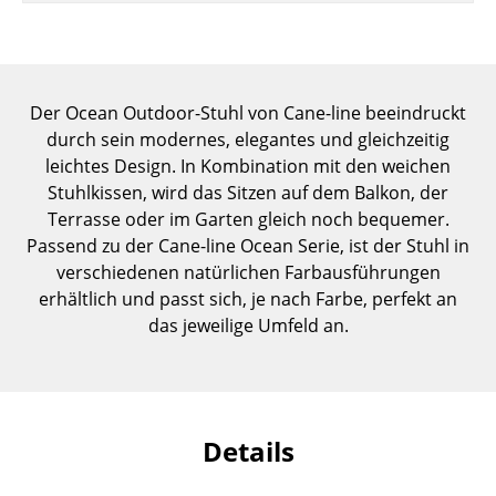
Einzelteile
... alle Tische
Der Ocean Outdoor-Stuhl von Cane-line beeindruckt
Aufbewahren
durch sein modernes, elegantes und gleichzeitig
Regale & Schränke
leichtes Design. In Kombination mit den weichen
Stuhlkissen, wird das Sitzen auf dem Balkon, der
Bücherregale
Terrasse oder im Garten gleich noch bequemer.
Passend zu der Cane-line Ocean Serie, ist der Stuhl in
Wandregale
verschiedenen natürlichen Farbausführungen
Sideboards & Kommoden
erhältlich und passt sich, je nach Farbe, perfekt an
das jeweilige Umfeld an.
TV Möbel
Beistell- & Rollcontainer
Barmöbel
Details
Garderoben