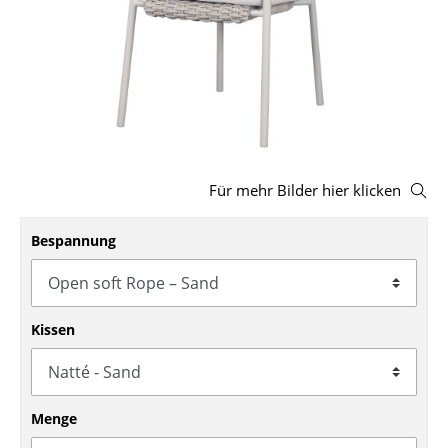
Hocker
Bänke & Liegen
Sitzsäcke
Gartenstühle
Kinderstühle
Für mehr Bilder hier klicken
Schaukelstühle
Bespannung
Bürodrehstühle
Konferenzstühle
Kissen
Bürosessel
Einzelteile
Menge
... alle Sitzmöbel