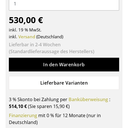
Tische
530,00 €
Esstische
inkl. 19 % MwSt.
Beistelltische
inkl.
Versand
(Deutschland)
Couchtische
Lieferbar in 2-4 Wochen
(Standardlieferaussage des Herstellers)
Schreibtische
In den Warenkorb
Sekretäre & PC-Tische
Konferenztische
Lieferbare Varianten
Stehtische & Stehpulte
Kindertische
3 % Skonto bei Zahlung per
Banküberweisung
:
514,10 €
(Sie sparen
15,90 €
)
Gartentische
Finanzierung
mit 0 % für 12 Monate (nur in
Servierwagen
Deutschland)