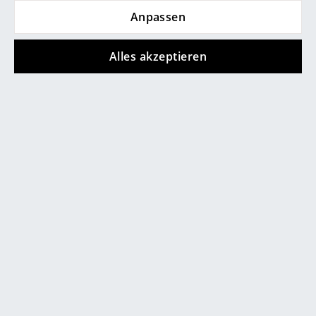
Anpassen
Räume
Zuhause
Alles akzeptieren
Wohnzimmer
Esszimmer
Schlafzimmer
Beliebte Varianten
Kinderzimmer
Arbeitszimmer
Diele
Badezimmer
Stauraum
Balkon & Garten