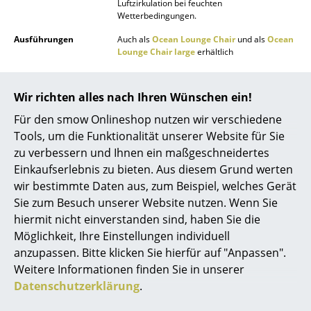
Luftzirkulation bei feuchten
Wetterbedingungen.
Spiegel
Ausführungen
Auch als
Ocean Lounge Chair
und als
Ocean
Figuren & Miniaturen
Lounge Chair large
erhältlich
Vasen
Funktion &
Outdoorgeeignet
Eigenschaften
Stapelbar
Wir richten alles nach Ihren Wünschen ein!
Tabletts
Pflege
Eine regelmäßige Reinigung mit Wasser und
Für den smow Onlineshop nutzen wir verschiedene
Seife mit einer weichen Bürste wird
Büroutensilien
Tools, um die Funktionalität unserer Website für Sie
empfohlen.
zu verbessern und Ihnen ein maßgeschneidertes
Aufbewahrungsboxen
Aufbewahrung:
Einkaufserlebnis zu bieten. Aus diesem Grund werten
Auf einer überdachten Terrasse oder in
Decken
wir bestimmte Daten aus, zum Beispiel, welches Gerät
einem Carport. Alternativ die Möbel mit einer
Schutzhülle versehen. Dabei beachten, dass
Sie zum Besuch unserer Website nutzen. Wenn Sie
Kissen
die Abdeckung nicht direkt auf den Möbeln
hiermit nicht einverstanden sind, haben Sie die
aufliegt, damit die Luft zirkulieren und
Möglichkeit, Ihre Einstellungen individuell
Kondenswasser verdunsten kann.
Teppiche
anzupassen. Bitte klicken Sie hierfür auf "Anpassen".
Gewährleistung
24 Monate
Vorhänge
Weitere Informationen finden Sie in unserer
Produktdatenblatt
Bitte klicken Sie auf das Bild,
Datenschutzerklärung
.
... alle Accessoires
um detaillierte Informationen zu erhalten (ca.
3,5 MB).