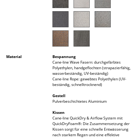
Akkuleuchten
... alle Leuchten
Betten
Doppelbetten
Material
Bespannung
Einzelbetten
Cane-line Wave Fasern: durchgefärbtes
Polyethylen, handgeflochten (strapazierfähig,
Stapelbetten
wasserbeständig, UV-beständig)
Cane-line Rope: gewebtes Polyethylen (UV-
Kinderbetten
beständig, schnelltrocknend)
Nachttische & Bettzubehör
Gestell
Pulverbeschichtetes Aluminium
... alle Betten
Kissen
Cane-line QuickDry & Airflow System mit
Accessoires
QuickDryFoam®: Die Zusammensetzung der
Kissen sorgt für eine schnelle Entwässerung
Uhren
nach starkem Regen und eine effektive