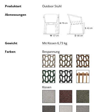
Kleinaufbewahrung
Produktart
Outdoor Stuhl
Einzelteile
Abmessungen
... alle Aufbewahrungsmöbel
Licht
Gewicht
Mit Kissen 6,73 kg
Hängeleuchten & Deckenleuchten
Farben
Bespannung
Tischleuchten
Schreibtischleuchten
Stehleuchten & Leseleuchten
Bodenleuchten
Kissen
Wandleuchten
Outdoor-Leuchten