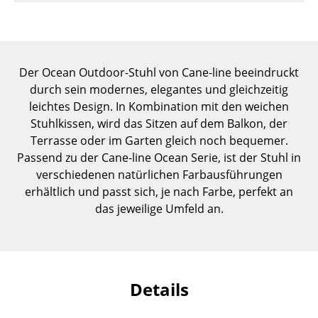
Einzelteile
... alle Tische
Der Ocean Outdoor-Stuhl von Cane-line beeindruckt
Aufbewahren
durch sein modernes, elegantes und gleichzeitig
Regale & Schränke
leichtes Design. In Kombination mit den weichen
Stuhlkissen, wird das Sitzen auf dem Balkon, der
Bücherregale
Terrasse oder im Garten gleich noch bequemer.
Passend zu der Cane-line Ocean Serie, ist der Stuhl in
Wandregale
verschiedenen natürlichen Farbausführungen
Sideboards & Kommoden
erhältlich und passt sich, je nach Farbe, perfekt an
das jeweilige Umfeld an.
TV Möbel
Beistell- & Rollcontainer
Barmöbel
Details
Garderoben