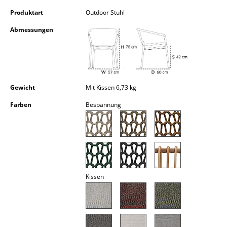
Kleinaufbewahrung
Produktart
Outdoor Stuhl
Einzelteile
Abmessungen
... alle Aufbewahrungsmöbel
Licht
Gewicht
Mit Kissen 6,73 kg
Hängeleuchten & Deckenleuchten
Farben
Bespannung
Tischleuchten
Schreibtischleuchten
Stehleuchten & Leseleuchten
Bodenleuchten
Kissen
Wandleuchten
Outdoor-Leuchten