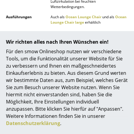
Luftzirkulation bei feuchten
Wetterbedingungen.
Spiegel
Ausführungen
Auch als
Ocean Lounge Chair
und als
Ocean
Figuren & Miniaturen
Lounge Chair large
erhältlich
Vasen
Funktion &
Outdoorgeeignet
Eigenschaften
Stapelbar
Wir richten alles nach Ihren Wünschen ein!
Tabletts
Pflege
Eine regelmäßige Reinigung mit Wasser und
Für den smow Onlineshop nutzen wir verschiedene
Seife mit einer weichen Bürste wird
Büroutensilien
Tools, um die Funktionalität unserer Website für Sie
empfohlen.
zu verbessern und Ihnen ein maßgeschneidertes
Aufbewahrungsboxen
Aufbewahrung:
Einkaufserlebnis zu bieten. Aus diesem Grund werten
Auf einer überdachten Terrasse oder in
Decken
wir bestimmte Daten aus, zum Beispiel, welches Gerät
einem Carport. Alternativ die Möbel mit einer
Schutzhülle versehen. Dabei beachten, dass
Sie zum Besuch unserer Website nutzen. Wenn Sie
Kissen
die Abdeckung nicht direkt auf den Möbeln
hiermit nicht einverstanden sind, haben Sie die
aufliegt, damit die Luft zirkulieren und
Möglichkeit, Ihre Einstellungen individuell
Kondenswasser verdunsten kann.
Teppiche
anzupassen. Bitte klicken Sie hierfür auf "Anpassen".
Gewährleistung
24 Monate
Vorhänge
Weitere Informationen finden Sie in unserer
Produktdatenblatt
Bitte klicken Sie auf das Bild,
Datenschutzerklärung
.
... alle Accessoires
um detaillierte Informationen zu erhalten (ca.
3,5 MB).