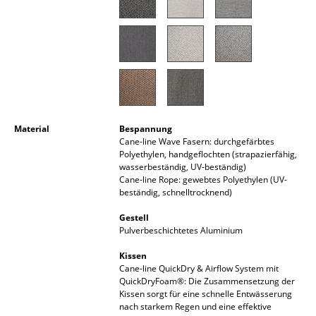
Akkuleuchten
... alle Leuchten
Betten
Doppelbetten
Material
Bespannung
Einzelbetten
Cane-line Wave Fasern: durchgefärbtes
Polyethylen, handgeflochten (strapazierfähig,
Stapelbetten
wasserbeständig, UV-beständig)
Cane-line Rope: gewebtes Polyethylen (UV-
Kinderbetten
beständig, schnelltrocknend)
Nachttische & Bettzubehör
Gestell
Pulverbeschichtetes Aluminium
... alle Betten
Kissen
Cane-line QuickDry & Airflow System mit
Accessoires
QuickDryFoam®: Die Zusammensetzung der
Kissen sorgt für eine schnelle Entwässerung
Uhren
nach starkem Regen und eine effektive