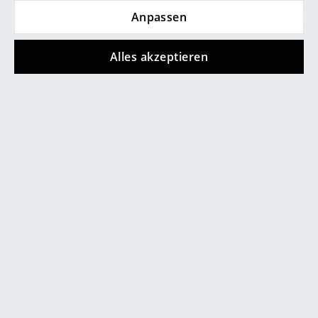
Anpassen
Räume
Zuhause
Alles akzeptieren
Wohnzimmer
Esszimmer
Schlafzimmer
Beliebte Varianten
Kinderzimmer
Arbeitszimmer
Diele
Badezimmer
Stauraum
Balkon & Garten