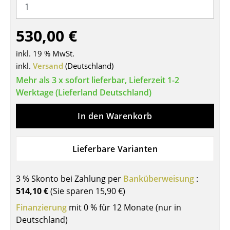
Tische
530,00 €
Esstische
inkl. 19 % MwSt.
Beistelltische
inkl.
Versand
(Deutschland)
Couchtische
Mehr als 3 x sofort lieferbar, Lieferzeit 1-2
Werktage (Lieferland Deutschland)
Schreibtische
In den Warenkorb
Sekretäre & PC-Tische
Konferenztische
Lieferbare Varianten
Stehtische & Stehpulte
Kindertische
3 % Skonto bei Zahlung per
Banküberweisung
:
514,10 €
(Sie sparen
15,90 €
)
Gartentische
Finanzierung
mit 0 % für 12 Monate (nur in
Servierwagen
Deutschland)