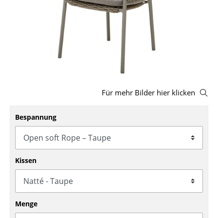
Hocker
Bänke & Liegen
Sitzsäcke
Gartenstühle
Kinderstühle
Für mehr Bilder hier klicken
Schaukelstühle
Bespannung
Bürodrehstühle
Konferenzstühle
Kissen
Bürosessel
Einzelteile
Menge
... alle Sitzmöbel