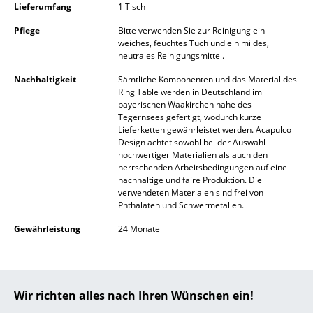
Lieferumfang
1 Tisch
Kleinaufbewahrung
Pflege
Bitte verwenden Sie zur Reinigung ein
Einzelteile
weiches, feuchtes Tuch und ein mildes,
neutrales Reinigungsmittel.
... alle Aufbewahrungsmöbel
Nachhaltigkeit
Sämtliche Komponenten und das Material des
Ring Table werden in Deutschland im
Licht
bayerischen Waakirchen nahe des
Tegernsees gefertigt, wodurch kurze
Hängeleuchten & Deckenleuchten
Lieferketten gewährleistet werden. Acapulco
Design achtet sowohl bei der Auswahl
hochwertiger Materialien als auch den
Tischleuchten
herrschenden Arbeitsbedingungen auf eine
nachhaltige und faire Produktion. Die
Schreibtischleuchten
verwendeten Materialen sind frei von
Phthalaten und Schwermetallen.
Stehleuchten & Leseleuchten
Gewährleistung
24 Monate
Bodenleuchten
Wandleuchten
Wir richten alles nach Ihren Wünschen ein!
Outdoor-Leuchten