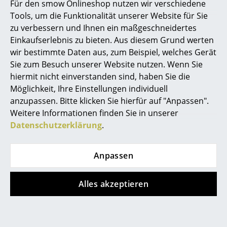
Diese Artikel könnten Ihnen auch
Für den smow Onlineshop nutzen wir verschiedene
Akkuleuchten
gefallen
Tools, um die Funktionalität unserer Website für Sie
zu verbessern und Ihnen ein maßgeschneidertes
... alle Leuchten
Einkaufserlebnis zu bieten. Aus diesem Grund werten
wir bestimmte Daten aus, zum Beispiel, welches Gerät
Betten
Sie zum Besuch unserer Website nutzen. Wenn Sie
Doppelbetten
hiermit nicht einverstanden sind, haben Sie die
Möglichkeit, Ihre Einstellungen individuell
Einzelbetten
anzupassen. Bitte klicken Sie hierfür auf "Anpassen".
Weitere Informationen finden Sie in unserer
Stapelbetten
Datenschutzerklärung
.
Houe
Vitra
Kinderbetten
Circle Tisch
Wire Chair DKR
Nachttische & Bettzubehör
Anpassen
ab 899,00 €
ab 465,00 €
... alle Betten
Sofort lieferbar
Sofort lieferbar
Alles akzeptieren
Accessoires
Alle anzeigen
Uhren