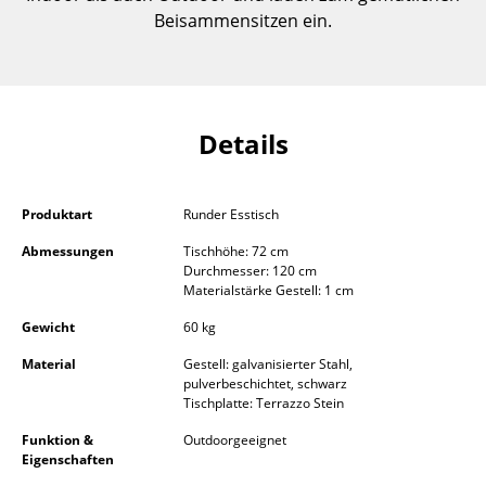
Einzelteile
Beisammensitzen ein.
... alle Tische
Aufbewahren
Details
Regale & Schränke
Bücherregale
Produktart
Runder Esstisch
Wandregale
Abmessungen
Tischhöhe: 72 cm
Durchmesser: 120 cm
Sideboards & Kommoden
Materialstärke Gestell: 1 cm
Gewicht
60 kg
TV Möbel
Material
Gestell: galvanisierter Stahl,
Beistell- & Rollcontainer
pulverbeschichtet, schwarz
Tischplatte: Terrazzo Stein
Barmöbel
Funktion &
Outdoorgeeignet
Eigenschaften
Garderoben