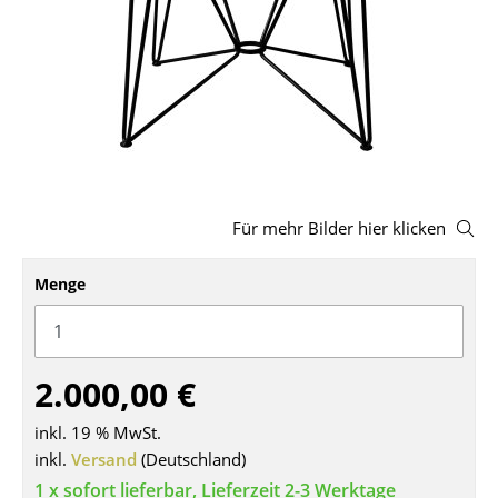
Hocker
Bänke & Liegen
Sitzsäcke
Gartenstühle
Kinderstühle
Für mehr Bilder hier klicken
Schaukelstühle
Menge
Bürodrehstühle
Konferenzstühle
2.000,00 €
Bürosessel
Einzelteile
inkl. 19 % MwSt.
inkl.
Versand
(Deutschland)
... alle Sitzmöbel
1 x sofort lieferbar, Lieferzeit 2-3 Werktage