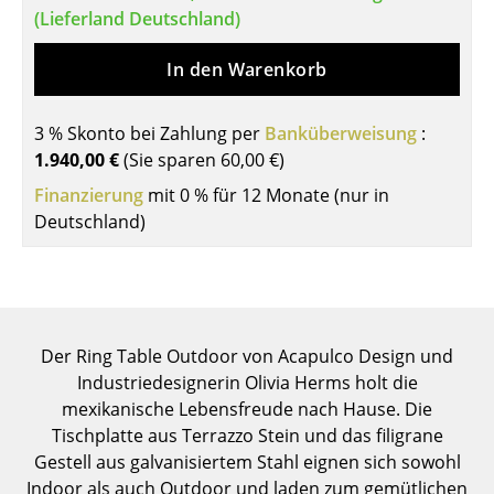
(Lieferland Deutschland)
Tische
In den Warenkorb
Esstische
Beistelltische
3 % Skonto bei Zahlung per
Banküberweisung
:
1.940,00 €
(Sie sparen
60,00 €
)
Couchtische
Finanzierung
mit 0 % für 12 Monate (nur in
Schreibtische
Deutschland)
Sekretäre & PC-Tische
Konferenztische
Stehtische & Stehpulte
Der Ring Table Outdoor von Acapulco Design und
Kindertische
Industriedesignerin Olivia Herms holt die
mexikanische Lebensfreude nach Hause. Die
Gartentische
Tischplatte aus Terrazzo Stein und das filigrane
Gestell aus galvanisiertem Stahl eignen sich sowohl
Servierwagen
Indoor als auch Outdoor und laden zum gemütlichen