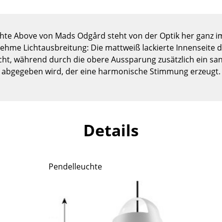
Kinderzimmer
Arbeitszimmer
Diele
hte Above von Mads Odgård steht von der Optik her ganz i
enehme Lichtausbreitung: Die mattweiß lackierte Innenseite 
Badezimmer
cht, während durch die obere Aussparung zusätzlich ein sanf
Stauraum
abgegeben wird, der eine harmonische Stimmung erzeugt.
Balkon & Garten
Hersteller
Designer
Artemide
Alvar Aalto
Details
Cassina
Arne Jacobsen
Fritz Hansen
Charles & Ray Eames
HAY
Eero Saarinen
Pendelleuchte
Knoll International
Egon Eiermann
Louis Poulsen
Eileen Gray
Muuto
Jean Prouvé
Nils Holger Moormann
Le Corbusier