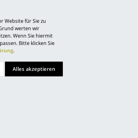
Berlin
Chemnitz
r Website für Sie zu
Düsseldorf
nkt, allerdings haben Sie sich
 Grund werten wir
Essen
ren Seiten entschieden.
tzen. Wenn Sie hiermit
Frankfurt
ken Sie bitte
hier
um Ihre
passen. Bitte klicken Sie
Freiburg
ärung
.
Hamburg
Hannover
Alles akzeptieren
Kempten
Köln
uches feucht abgewischt
Konstanz
er geringen Menge
Leipzig
Mainz
München
Nürnberg
Schwarzwald