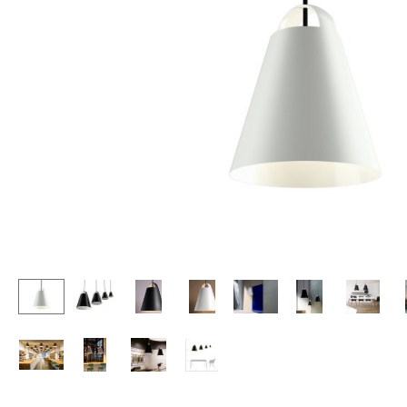
Stehpulte
Hocker
Kindertische
Bänke & Liegen
Gartentische
Sitzsäcke
Servierwagen
Gartenstühle
Einzelteile
Kinderstühle
... alle Tische
Schaukelstühle
Bürodrehstühle
Konferenzstühle
Bürosessel
Einzelteile
... alle Sitzmöbel