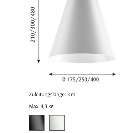
Richard Lampert
Ludwig Mies van der Rohe
Thonet
Marcel Breuer
USM Haller
Philippe Starck
Vitra
Verner Panton
... alle Hersteller A-Z
... alle Designer A-Z
Neu bei smow
Inspiration
Special Editions
Designklassiker
Frauen im Design
Bauhaus Design
Zuleitungslänge: 3 m
Midcentury Design
Max. 4,3 kg
Skandinavisches De
Italienisches Design
Nachhaltiges Desig
Natürliche Material