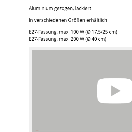
Farbwelten
Aluminium gezogen, lackiert
Das Original
In verschiedenen Größen erhältlich
Geschenkideen
E27-Fassung, max. 100 W (Ø 17,5/25 cm)
ervice
E27-Fassung, max. 200 W (Ø 40 cm)
ontakt
ezahlung
ersand
AQ
ückgabe & Umtausch
sere Vorteile auf einen Blick
GB
atenschutz
Projektplanung