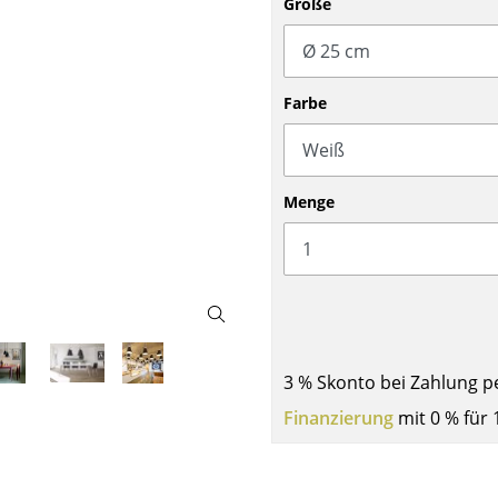
Größe
Barmöbel
Outdoor-Leuchten
Garderoben
Akkuleuchten
Kleinaufbewahrung
... alle Leuchten
Farbe
Einzelteile
... alle Aufbewahrungsmöbel
USM Haller Konfigurator
Menge
Zuhause
3 % Skonto bei Zahlung p
Finanzierung
mit 0 % für 
Wohnzimmer
Esszimmer
Schlafzimmer