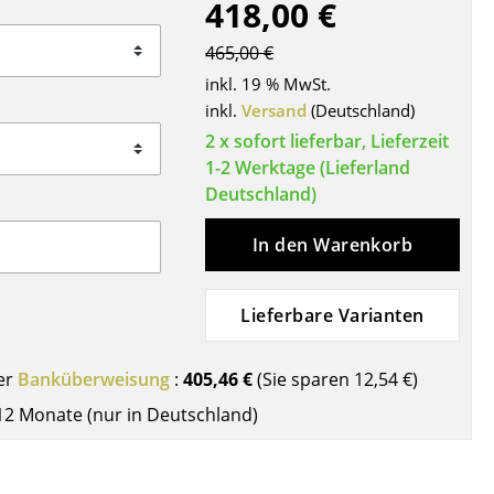
418,00 €
Decken
Kissen
465,00 €
Teppiche
inkl. 19 % MwSt.
Vorhänge
inkl.
Versand
(Deutschland)
... alle Accessoires
2 x sofort lieferbar, Lieferzeit
1-2 Werktage (Lieferland
Deutschland)
In den Warenkorb
Lieferbare Varianten
Büro
er
Banküberweisung
:
405,46 €
(Sie sparen
12,54 €
)
12 Monate (nur in Deutschland)
Arbeitsplatz
Management Büro
Konferenzraum