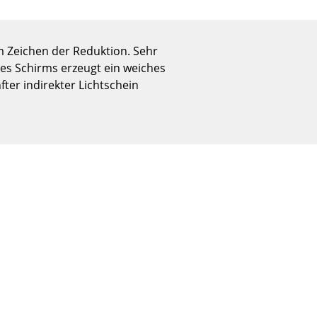
Empfang
Cafeteria
Branchenlösungen
m Zeichen der Reduktion. Sehr
des Schirms erzeugt ein weiches
Sicheres Arbeiten
ter indirekter Lichtschein
Das Original