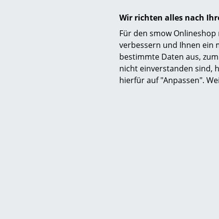
Wir richten alles nach I
Für den smow Onlineshop nu
verbessern und Ihnen ein 
bestimmte Daten aus, zum 
nicht einverstanden sind, h
hierfür auf "Anpassen". We
Lieferumfang
Pflege
Zertifikate & Nachhaltigkeit
Gewährleistung