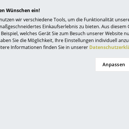
Einrichtungsberatung
hren Wünschen ein!
Referenzen
Noch mehr Inspiration?
tzen wir verschiedene Tools, um die Funktionalität unsere
Hier ist ein interessantes YouTube-Video verli
maßgeschneidertes Einkaufserlebnis zu bieten. Aus diesem
smow Kompass
gegen die Verwendung von YouTube auf unse
Beispiel, welches Gerät Sie zum Besuch unserer Website nu
Wenn Sie das Video jetzt sehen möchten, klic
aben Sie die Möglichkeit, Ihre Einstellungen individuell anzu
Einstellungen zu ändern.
itere Informationen finden Sie in unserer
Datenschutzerkl
Inkl. Baldachin
Anpassen
Leuchtmittel nicht im Lieferumfang enthalten
Die Oberfläche kann mithilfe eines weichen T
werden. Bei Bedarf lauwarmes Wasser mit ein
Geschirrspülmittel verwenden.
Schutzart IP 20
Schutzklasse II
24 Monate