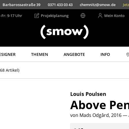
Barbarossastraße 39
0371 433 03 43
chemnitz@smow.de
Jet
-Fr: 9-17 Uhr
Projektplanung
Mein Konto
ESIGNER
THEMEN
ANGEBOTE
INFO
Aufbewahren
Licht
68 Artikel)
Regale & Schränke
Hängeleuchten &
Deckenleuchten
Bücherregale
Tischleuchten
Wandregale
Louis Poulsen
Schreibtischleuchten
Above Pen
Sideboards &
Kommoden
Stehleuchten &
Leseleuchten
TV Möbel
von Mads Odgård, 2016
— 
Bodenleuchten
Beistell- &
Rollcontainer
Wandleuchten