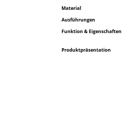
Material
Ausführungen
Funktion & Eigenschaften
S
K
Produktpräsentation
B
V
F
R
Un
A
D