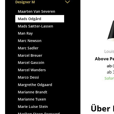
Stehpulte
Designer M
Hocker
Kindertische
Bänke & Liegen
Maarten Van Severen
Gartentische
Sitzsäcke
Mads Odgård
Servierwagen
Gartenstühle
Mads Sætter-Lassen
Einzelteile
Kinderstühle
Man Ray
... alle Tische
Schaukelstühle
Marc Newson
Bürodrehstühle
Marc Sadler
Loui
Konferenzstühle
Marcel Breuer
Above Pe
Bürosessel
Marcel Gascoin
ab 
Einzelteile
Marcel Wanders
ab 
... alle Sitzmöbel
Marco Dessi
Sofor
Margrethe Odgaard
Marianne Brandt
Marianne Tuxen
Über
Marie Luise Stein
Mariken Steen-Forgaard