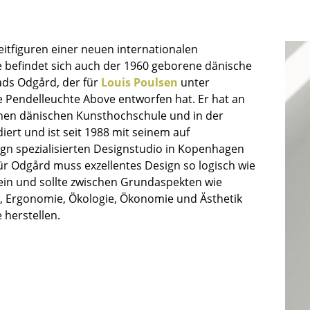
Kinderzimmer
Arbeitszimmer
Diele
eitfiguren einer neuen internationalen
 befindet sich auch der 1960 geborene dänische
Badezimmer
ds Odgård, der für
Louis Poulsen
unter
Stauraum
 Pendelleuchte Above entworfen hat. Er hat an
Balkon & Garten
chen dänischen Kunsthochschule und in der
iert und ist seit 1988 mit seinem auf
Hersteller
Designer
gn spezialisierten Designstudio in Kopenhagen
Artemide
Alvar Aalto
Für Odgård muss exzellentes Design so logisch wie
sein und sollte zwischen Grundaspekten wie
Cassina
Arne Jacobsen
, Ergonomie, Ökologie, Ökonomie und Ästhetik
Fritz Hansen
Charles & Ray Eames
 herstellen.
HAY
Eero Saarinen
Knoll International
Egon Eiermann
Louis Poulsen
Eileen Gray
Muuto
Jean Prouvé
Nils Holger Moormann
Le Corbusier