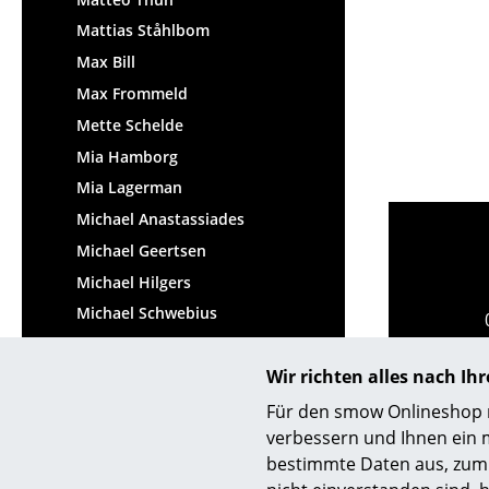
Mattias Ståhlbom
Max Bill
Max Frommeld
Mette Schelde
Mia Hamborg
Mia Lagerman
Michael Anastassiades
Michael Geertsen
Michael Hilgers
Michael Schwebius
Michael Thonet
Wir richten alles nach I
Michel Charlot
Michele De Lucchi
Für den smow Onlineshop nu
verbessern und Ihnen ein 
Midgard Werkdesign
bestimmte Daten aus, zum 
Mika Tolvanen