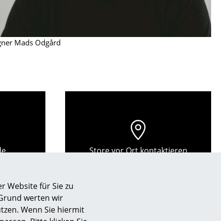
gner Mads Odgård
de
Store vor Ort kontaktieren
sign
r Website für Sie zu
 Grund werten wir
n
tzen. Wenn Sie hiermit
ien