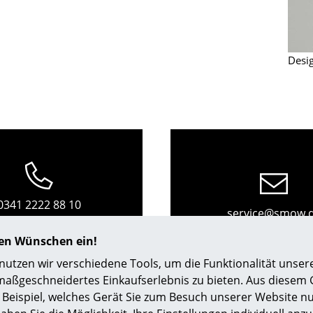
Richard Lampert
Ludwig Mies van der Rohe
Thonet
Marcel Breuer
USM Haller
Philippe Starck
Desi
Vitra
Verner Panton
... alle Hersteller A-Z
... alle Designer A-Z
Neu bei smow
Inspiration
Special Editions
Designklassiker
Frauen im Design
0341 2222 88 10
Bauhaus Design
service@smow.
Mo-Fr: 9-17 Uhr
Midcentury Design
hren Wünschen ein!
Skandinavisches De
tzen wir verschiedene Tools, um die Funktionalität unsere
Italienisches Design
maßgeschneidertes Einkaufserlebnis zu bieten. Aus diesem
Nachhaltiges Desig
Beispiel, welches Gerät Sie zum Besuch unserer Website nu
Natürliche Material