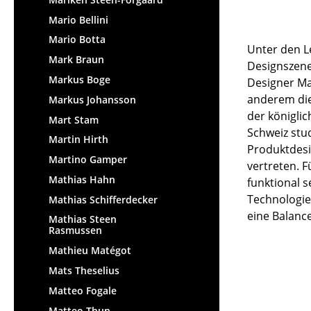
Mario Bellini
Mario Botta
Unter den L
Mark Braun
Designszene
Markus Boge
Designer Ma
anderem die
Markus Johansson
der königli
Mart Stam
Schweiz stud
Martin Hirth
Produktdesi
Martino Gamper
vertreten. 
Mathias Hahn
funktional 
Technologie
Mathias Schifferdecker
eine Balance
Mathias Steen
Rasmussen
Mathieu Matégot
Mats Theselius
Matteo Fogale
Matteo Thun