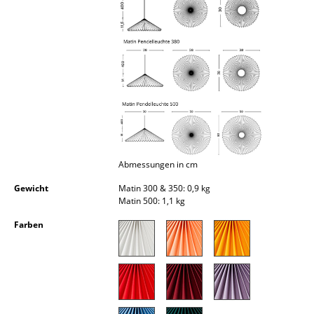
Kleinaufbewahrung
Einzelteile
... alle Aufbewahrungsmöbel
Licht
Hängeleuchten & Deckenleuchten
Tischleuchten
Abmessungen in cm
Schreibtischleuchten
Gewicht
Matin 300 & 350: 0,9 kg
Matin 500: 1,1 kg
Stehleuchten & Leseleuchten
Farben
Bodenleuchten
Wandleuchten
Outdoor-Leuchten