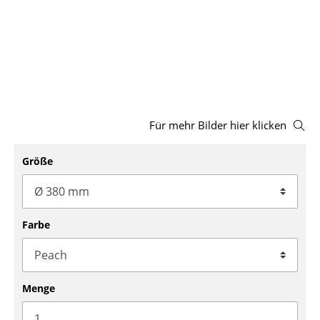
Hocker
Bänke & Liegen
Sitzsäcke
Gartenstühle
Für mehr Bilder hier klicken
Kinderstühle
Größe
Schaukelstühle
Bürodrehstühle
Konferenzstühle
Farbe
Bürosessel
Einzelteile
Menge
... alle Sitzmöbel