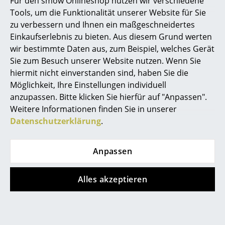
Für den smow Onlineshop nutzen wir verschiedene
Tools, um die Funktionalität unserer Website für Sie
Spiegel
zu verbessern und Ihnen ein maßgeschneidertes
Figuren & Miniaturen
Einkaufserlebnis zu bieten. Aus diesem Grund werten
wir bestimmte Daten aus, zum Beispiel, welches Gerät
Vasen
Sie zum Besuch unserer Website nutzen. Wenn Sie
hiermit nicht einverstanden sind, haben Sie die
Tabletts
Möglichkeit, Ihre Einstellungen individuell
Büroutensilien
anzupassen. Bitte klicken Sie hierfür auf "Anpassen".
Beliebte Varianten
Weitere Informationen finden Sie in unserer
Aufbewahrungsboxen
Datenschutzerklärung
.
Decken
Anpassen
Kissen
Teppiche
Alles akzeptieren
Vorhänge
... alle Accessoires