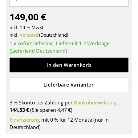
Tische
149,00 €
Esstische
inkl. 19 % MwSt.
Beistelltische
inkl.
Versand
(Deutschland)
1 x sofort lieferbar, Lieferzeit 1-2 Werktage
Couchtische
(Lieferland Deutschland)
Schreibtische
In den Warenkorb
Sekretäre & PC-Tische
Konferenztische
Lieferbare Varianten
Stehtische & Stehpulte
3 % Skonto bei Zahlung per
Banküberweisung
:
Kindertische
144,53 €
(Sie sparen
4,47 €
)
Gartentische
Finanzierung
mit 0 % für 12 Monate (nur in
Deutschland)
Servierwagen