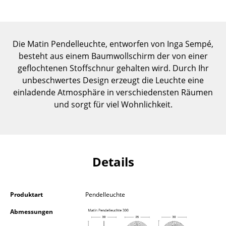
Einzelteile
... alle Tische
Die Matin Pendelleuchte, entworfen von Inga Sempé,
Aufbewahren
besteht aus einem Baumwollschirm der von einer
geflochtenen Stoffschnur gehalten wird. Durch Ihr
Regale & Schränke
unbeschwertes Design erzeugt die Leuchte eine
einladende Atmosphäre in verschiedensten Räumen
Bücherregale
und sorgt für viel Wohnlichkeit.
Wandregale
Sideboards & Kommoden
TV Möbel
Details
Beistell- & Rollcontainer
Barmöbel
Produktart
Pendelleuchte
Abmessungen
Garderoben