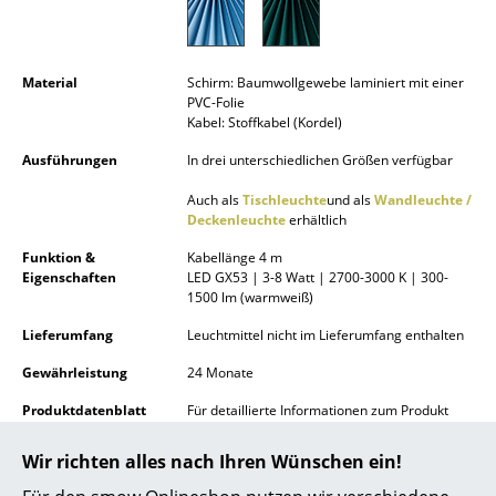
Akkuleuchten
... alle Leuchten
Material
Schirm: Baumwollgewebe laminiert mit einer
PVC-Folie
Betten
Kabel: Stoffkabel (Kordel)
Doppelbetten
Ausführungen
In drei unterschiedlichen Größen verfügbar
Auch als
Tischleuchte
und als
Wandleuchte /
Einzelbetten
Deckenleuchte
erhältlich
Stapelbetten
Funktion &
Kabellänge 4 m
Eigenschaften
LED GX53 | 3-8 Watt | 2700-3000 K | 300-
Kinderbetten
1500 lm (warmweiß)
Lieferumfang
Leuchtmittel nicht im Lieferumfang enthalten
Nachttische & Bettzubehör
Gewährleistung
24 Monate
... alle Betten
Produktdatenblatt
Für detaillierte Informationen zum Produkt
klicken
Accessoires
Sie bitte auf das Bild (ca. 0,5 MB).
Wir richten alles nach Ihren Wünschen ein!
Uhren