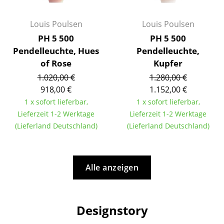
Artemide
Cassina
Louis Poulsen
Louis Poulsen
PH 5 500
PH 5 500
Fritz Hansen
Pendelleuchte, Hues
Pendelleuchte,
HAY
of Rose
Kupfer
1.020,00 €
1.280,00 €
Knoll International
918,00 €
1.152,00 €
Louis Poulsen
1 x sofort lieferbar,
1 x sofort lieferbar,
Lieferzeit 1-2 Werktage
Lieferzeit 1-2 Werktage
Muuto
(Lieferland Deutschland)
(Lieferland Deutschland)
Nils Holger Moormann
Richard Lampert
Alle anzeigen
Thonet
USM Haller
Designstory
Vitra