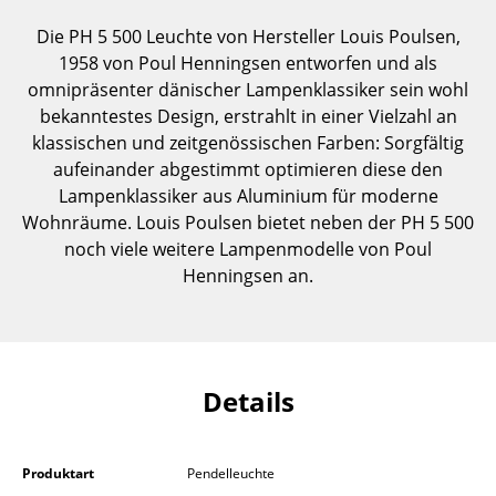
Einzelteile
Die PH 5 500 Leuchte von Hersteller Louis Poulsen,
1958 von Poul Henningsen entworfen und als
... alle Tische
omnipräsenter dänischer Lampenklassiker sein wohl
bekanntestes Design, erstrahlt in einer Vielzahl an
Aufbewahren
klassischen und zeitgenössischen Farben: Sorgfältig
Regale & Schränke
aufeinander abgestimmt optimieren diese den
Lampenklassiker aus Aluminium für moderne
Bücherregale
Wohnräume. Louis Poulsen bietet neben der PH 5 500
noch viele weitere Lampenmodelle von Poul
Wandregale
Henningsen an.
Sideboards & Kommoden
TV Möbel
Beistell- & Rollcontainer
Details
Barmöbel
Garderoben
Produktart
Pendelleuchte