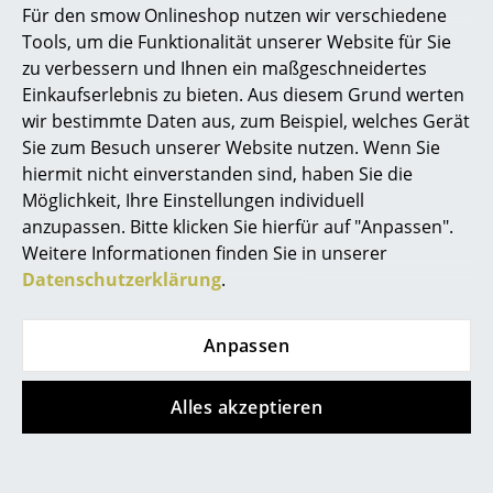
Das Design
Für den smow Onlineshop nutzen wir verschiedene
Marcel Breuer
Tools, um die Funktionalität unserer Website für Sie
Louis Poulsens PH 5 Contemporary ist eine Special
zu verbessern und Ihnen ein maßgeschneidertes
Edition aus dem Jahr 2013, die der Lampenhersteller
Philippe Starck
Einkaufserlebnis zu bieten. Aus diesem Grund werten
Louis Poulsen als Hommage an die PH 5 Lampe, den
wir bestimmte Daten aus, zum Beispiel, welches Gerät
Verner Panton
berühmten Klassiker von Poul Henningsen,
Sie zum Besuch unserer Website nutzen. Wenn Sie
entwickelte. Mit dieser Edition erstrahlt der
... alle Designer A-Z
hiermit nicht einverstanden sind, haben Sie die
Designklassiker
aus dem Jahr 1958 in 4 modernen
Möglichkeit, Ihre Einstellungen individuell
Farben, ohne seinen traditionellen Charme
anzupassen. Bitte klicken Sie hierfür auf "Anpassen".
Themen
einzubüßen. Die Lampe PH 5 Contemporary
Weitere Informationen finden Sie in unserer
kombiniert ein zeitgemäßes Farbkonzept mit dem
Neu bei smow
Datenschutzerklärung
.
markanten Schirm der klassischen Poul Henningsen
Lampe. Dieser besteht aus mehreren Segmenten,
Inspiration
deren Proportionen auf die logarithmische Spirale
Anpassen
Special Editions
verweisen - eine Struktur, die häufig in der Natur
auftaucht und bei den PH 50 und PH 5 Lampen für
Designklassiker
Alles akzeptieren
eine gleichmäßige Lichtverteilung sorgt.
Hauptsächlich richtet die Louis Poulsen Lampe PH 5
Frauen im Design
ihr blendfreies Licht nach unten, allerdings sorgt das