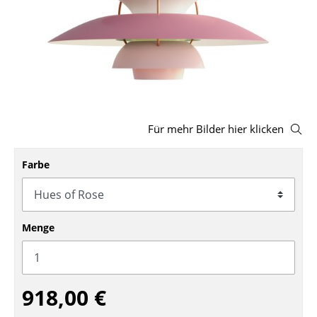
Hocker
Bänke & Liegen
Sitzsäcke
Gartenstühle
Für mehr Bilder hier klicken
Kinderstühle
Schaukelstühle
Farbe
Bürodrehstühle
Konferenzstühle
Menge
Bürosessel
Einzelteile
918,00 €
... alle Sitzmöbel