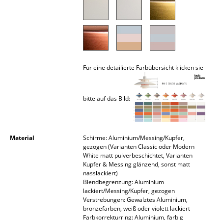
Akkuleuchten
... alle Leuchten
Betten
Für eine detailierte Farbübersicht klicken sie
Doppelbetten
Einzelbetten
bitte auf das Bild:
Stapelbetten
Kinderbetten
Material
Schirme: Aluminium/Messing/Kupfer,
gezogen (Varianten Classic oder Modern
Nachttische & Bettzubehör
White matt pulverbeschichtet, Varianten
Kupfer & Messing glänzend, sonst matt
... alle Betten
nasslackiert)
Blendbegrenzung: Aluminium
lackiert/Messing/Kupfer, gezogen
Accessoires
Verstrebungen: Gewalztes Aluminium,
bronzefarben, weiß oder violett lackiert
Uhren
Farbkorrekturring: Aluminium, farbig