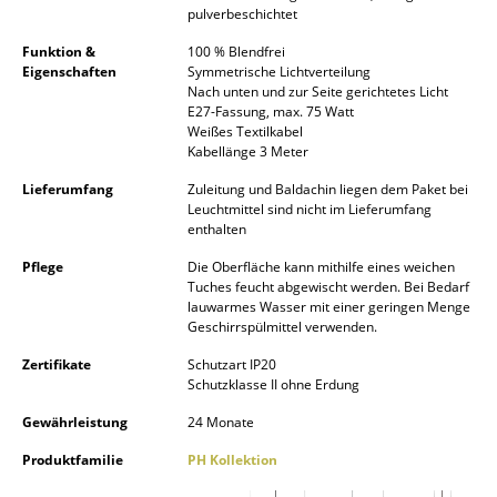
pulverbeschichtet
Spiegel
Funktion &
100 % Blendfrei
Figuren & Miniaturen
Eigenschaften
Symmetrische Lichtverteilung
Nach unten und zur Seite gerichtetes Licht
E27-Fassung, max. 75 Watt
Vasen
Weißes Textilkabel
Kabellänge 3 Meter
Tabletts
Lieferumfang
Zuleitung und Baldachin liegen dem Paket bei
Büroutensilien
Leuchtmittel sind nicht im Lieferumfang
enthalten
Aufbewahrungsboxen
Pflege
Die Oberfläche kann mithilfe eines weichen
Tuches feucht abgewischt werden. Bei Bedarf
Decken
lauwarmes Wasser mit einer geringen Menge
Geschirrspülmittel verwenden.
Kissen
Zertifikate
Schutzart IP20
Teppiche
Schutzklasse II ohne Erdung
Gewährleistung
24 Monate
Vorhänge
Produktfamilie
PH Kollektion
... alle Accessoires