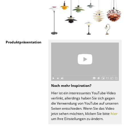
Räume
Zuhause
Wohnzimmer
Produktpräsentation
Esszimmer
Schlafzimmer
Kinderzimmer
Arbeitszimmer
Noch mehr Inspiration?
Diele
Hier ist ein interessantes YouTube-Video
verlinkt, allerdings haben Sie sich gegen
Badezimmer
die Verwendung von YouTube auf unseren
Seiten entschieden. Wenn Sie das Video
Stauraum
jetzt sehen möchten, klicken Sie bitte
hier
um Ihre Einstellungen zu ändern.
Balkon & Garten