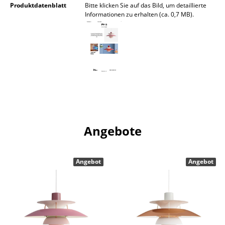
Produktdatenblatt
Bitte klicken Sie auf das Bild, um detaillierte
Informationen zu erhalten (ca. 0,7 MB).
Büro
Arbeitsplatz
Management Büro
Konferenzraum
Empfang
Cafeteria
Angebote
Branchenlösungen
Sicheres Arbeiten
Angebot
Angebot
Hersteller & Designer
Hersteller