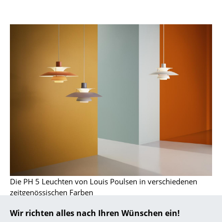
... alle Hersteller A-Z
Designer
Alvar Aalto
Arne Jacobsen
Charles & Ray Eames
Eero Saarinen
Egon Eiermann
Eileen Gray
Jean Prouvé
Die PH 5 Leuchten von Louis Poulsen in verschiedenen
zeitgenössischen Farben
Le Corbusier
Wir richten alles nach Ihren Wünschen ein!
Ludwig Mies van der Rohe