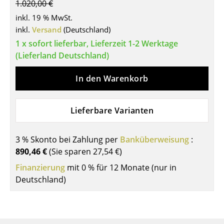
1.020,00 €
Tische
inkl. 19 % MwSt.
inkl.
Versand
(Deutschland)
Esstische
1 x sofort lieferbar, Lieferzeit 1-2 Werktage
Beistelltische
(Lieferland Deutschland)
Couchtische
In den Warenkorb
Schreibtische
Lieferbare Varianten
Sekretäre & PC-Tische
Konferenztische
3 % Skonto bei Zahlung per
Banküberweisung
:
890,46 €
(Sie sparen
27,54 €
)
Stehtische & Stehpulte
Finanzierung
mit 0 % für 12 Monate (nur in
Kindertische
Deutschland)
Gartentische
Servierwagen