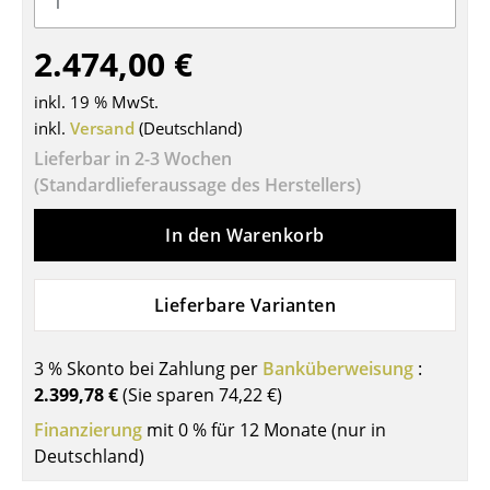
Tische
2.474,00 €
Esstische
inkl. 19 % MwSt.
Beistelltische
inkl.
Versand
(Deutschland)
Lieferbar in 2-3 Wochen
Couchtische
(Standardlieferaussage des Herstellers)
Schreibtische
In den Warenkorb
Sekretäre & PC-Tische
Konferenztische
Lieferbare Varianten
Stehtische & Stehpulte
3 % Skonto bei Zahlung per
Banküberweisung
:
Kindertische
2.399,78 €
(Sie sparen
74,22 €
)
Gartentische
Finanzierung
mit 0 % für 12 Monate (nur in
Deutschland)
Servierwagen