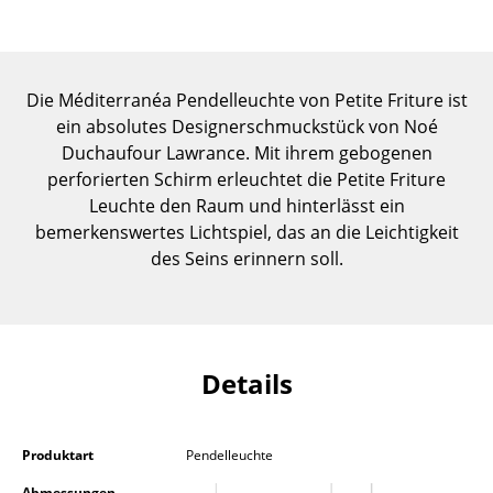
Einzelteile
... alle Tische
Die Méditerranéa Pendelleuchte von Petite Friture ist
Aufbewahren
ein absolutes Designerschmuckstück von Noé
Duchaufour Lawrance. Mit ihrem gebogenen
Regale & Schränke
perforierten Schirm erleuchtet die Petite Friture
Bücherregale
Leuchte den Raum und hinterlässt ein
bemerkenswertes Lichtspiel, das an die Leichtigkeit
Wandregale
des Seins erinnern soll.
Sideboards & Kommoden
TV Möbel
Details
Beistell- & Rollcontainer
Barmöbel
Produktart
Pendelleuchte
Garderoben
Abmessungen