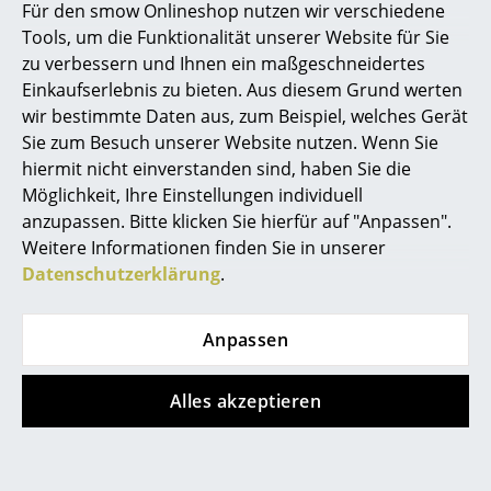
Für den smow Onlineshop nutzen wir verschiedene
Spiegel
Tools, um die Funktionalität unserer Website für Sie
zu verbessern und Ihnen ein maßgeschneidertes
Figuren & Miniaturen
Noch mehr Inspiration?
Einkaufserlebnis zu bieten. Aus diesem Grund werten
Hier ist ein interessantes YouTube-Video
wir bestimmte Daten aus, zum Beispiel, welches Gerät
Vasen
verlinkt, allerdings haben Sie sich gegen
Sie zum Besuch unserer Website nutzen. Wenn Sie
die Verwendung von YouTube auf unseren
Tabletts
Seiten entschieden. Wenn Sie das Video
hiermit nicht einverstanden sind, haben Sie die
jetzt sehen möchten, klicken Sie bitte
hier
Möglichkeit, Ihre Einstellungen individuell
Büroutensilien
um Ihre Einstellungen zu ändern.
anzupassen. Bitte klicken Sie hierfür auf "Anpassen".
Weitere Informationen finden Sie in unserer
Aufbewahrungsboxen
Datenschutzerklärung
.
Decken
Kissen
Anpassen
Beliebte Varianten
Teppiche
Alles akzeptieren
Vorhänge
... alle Accessoires