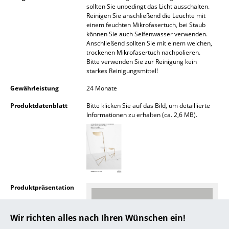
sollten Sie unbedingt das Licht ausschalten.
Akkuleuchten
Reinigen Sie anschließend die Leuchte mit
einem feuchten Mikrofasertuch, bei Staub
... alle Leuchten
können Sie auch Seifenwasser verwenden.
Anschließend sollten Sie mit einem weichen,
trockenen Mikrofasertuch nachpolieren.
Betten
Bitte verwenden Sie zur Reinigung kein
starkes Reinigungsmittel!
Doppelbetten
Gewährleistung
24 Monate
Einzelbetten
Produktdatenblatt
Bitte klicken Sie auf das Bild, um detaillierte
Stapelbetten
Informationen zu erhalten (ca. 2,6 MB).
Kinderbetten
Nachttische & Bettzubehör
... alle Betten
Produktpräsentation
Accessoires
Wir richten alles nach Ihren Wünschen ein!
Uhren