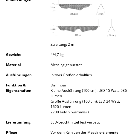
Kleinaufbewahrung
Einzelteile
... alle Aufbewahrungsmöbel
Licht
Zuleitung: 2 m
Gewicht
4/4,7 kg
Hängeleuchten & Deckenleuchten
Material
Messing gebürstet
Tischleuchten
Ausführungen
In zwei Größen erhältlich
Schreibtischleuchten
Funktion &
Dimmbar
Eigenschaften
Kleine Ausführung (100 cm): LED 15 Watt, 936
Stehleuchten & Leseleuchten
Lumen
Große Ausführung (160 cm): LED 24 Watt,
Bodenleuchten
1620 Lumen
2700 Kelvin, warmweiß
Wandleuchten
Lieferumfang
LED-Leuchtmittel fest verbaut
Outdoor-Leuchten
Pflege
Vor dem Reinigen der Messing-Elemente