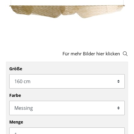
Hocker
Bänke & Liegen
Sitzsäcke
Gartenstühle
Für mehr Bilder hier klicken
Kinderstühle
Schaukelstühle
Größe
Bürodrehstühle
Konferenzstühle
Farbe
Bürosessel
Einzelteile
Menge
... alle Sitzmöbel