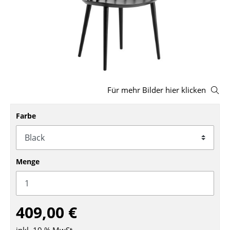
Hocker
Bänke & Liegen
Sitzsäcke
Gartenstühle
Für mehr Bilder hier klicken
Kinderstühle
Farbe
Schaukelstühle
Bürodrehstühle
Konferenzstühle
Menge
Bürosessel
Einzelteile
409,00 €
... alle Sitzmöbel