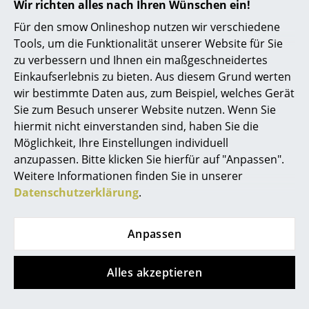
Zubehör
Passendes J41
Sitzkissen
separat erhältlich
Wir richten alles nach Ihren Wünschen ein!
Spiegel
Produktfamilie
J Kollektion
Für den smow Onlineshop nutzen wir verschiedene
Tools, um die Funktionalität unserer Website für Sie
Figuren & Miniaturen
zu verbessern und Ihnen ein maßgeschneidertes
Vasen
Einkaufserlebnis zu bieten. Aus diesem Grund werten
wir bestimmte Daten aus, zum Beispiel, welches Gerät
Tabletts
Sie zum Besuch unserer Website nutzen. Wenn Sie
Produktdatenblatt
Bitte klicken Sie auf das Bild, um detaillierte
hiermit nicht einverstanden sind, haben Sie die
Büroutensilien
Informationen zu erhalten (ca. 3,1 MB).
Möglichkeit, Ihre Einstellungen individuell
Aufbewahrungsboxen
anzupassen. Bitte klicken Sie hierfür auf "Anpassen".
Weitere Informationen finden Sie in unserer
Decken
Datenschutzerklärung
.
Kissen
Anpassen
Teppiche
Beliebte Varianten
Vorhänge
Alles akzeptieren
... alle Accessoires