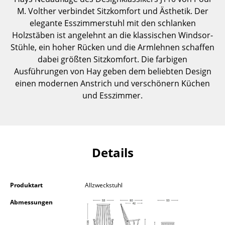
Einzelteile
M. Volther verbindet Sitzkomfort und Ästhetik. Der
elegante Esszimmerstuhl mit den schlanken
... alle Tische
Holzstäben ist angelehnt an die klassischen Windsor-
Stühle, ein hoher Rücken und die Armlehnen schaffen
Aufbewahren
dabei größten Sitzkomfort. Die farbigen
Ausführungen von Hay geben dem beliebten Design
Regale & Schränke
einen modernen Anstrich und verschönern Küchen
Bücherregale
und Esszimmer.
Wandregale
Sideboards & Kommoden
Details
TV Möbel
Beistell- & Rollcontainer
Produktart
Allzweckstuhl
Barmöbel
Abmessungen
Garderoben