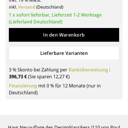
inkl. 19 % MwSt.
inkl.
Versand
(Deutschland)
Tische
1 x sofort lieferbar, Lieferzeit 1-2 Werktage
Esstische
(Lieferland Deutschland)
Beistelltische
In den Warenkorb
Couchtische
Lieferbare Varianten
Schreibtische
Sekretäre & PC-Tische
3 % Skonto bei Zahlung per
Banküberweisung
:
Konferenztische
396,73 €
(Sie sparen
12,27 €
)
Finanzierung
mit 0 % für 12 Monate (nur in
Stehtische & Stehpulte
Deutschland)
Kindertische
Gartentische
Servierwagen
Hays Neuauflage des Designklassikers J110 von Poul