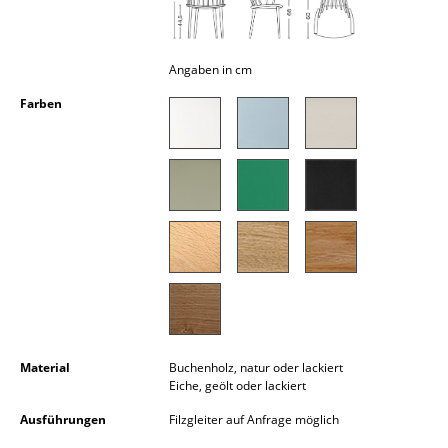
Kleinaufbewahrung
Einzelteile
Angaben in cm
... alle Aufbewahrungsmöbel
Farben
Licht
Hängeleuchten & Deckenleuchten
Tischleuchten
Schreibtischleuchten
Stehleuchten & Leseleuchten
Bodenleuchten
Material
Buchenholz, natur oder lackiert
Wandleuchten
Eiche, geölt oder lackiert
Ausführungen
Filzgleiter auf Anfrage möglich
Outdoor-Leuchten