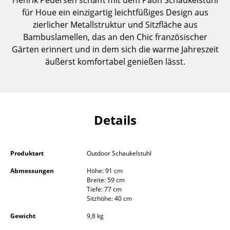
Henrik Pedersen schafft mit dem Paon Schaukelstuhl
Einzelteile
für Houe ein einzigartig leichtfüßiges Design aus
zierlicher Metallstruktur und Sitzfläche aus
... alle Tische
Bambuslamellen, das an den Chic französischer
Gärten erinnert und in dem sich die warme Jahreszeit
Aufbewahren
äußerst komfortabel genießen lässt.
Regale & Schränke
Bücherregale
Wandregale
Details
Sideboards & Kommoden
Produktart
Outdoor Schaukelstuhl
TV Möbel
Abmessungen
Höhe: 91 cm
Beistell- & Rollcontainer
Breite: 59 cm
Tiefe: 77 cm
Barmöbel
Sitzhöhe: 40 cm
Gewicht
9,8 kg
Garderoben