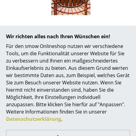
Spiegel
Figuren & Miniaturen
Vasen
Wir richten alles nach Ihren Wünschen ein!
Tabletts
Für den smow Onlineshop nutzen wir verschiedene
Beliebte Varianten
Tools, um die Funktionalität unserer Website für Sie
Büroutensilien
zu verbessern und Ihnen ein maßgeschneidertes
Einkaufserlebnis zu bieten. Aus diesem Grund werten
Aufbewahrungsboxen
wir bestimmte Daten aus, zum Beispiel, welches Gerät
Decken
Sie zum Besuch unserer Website nutzen. Wenn Sie
hiermit nicht einverstanden sind, haben Sie die
Kissen
Möglichkeit, Ihre Einstellungen individuell
anzupassen. Bitte klicken Sie hierfür auf "Anpassen".
Teppiche
Weitere Informationen finden Sie in unserer
Vorhänge
Datenschutzerklärung
.
Houe
Houe
Paon Schaukelstuhl,
Paon Schaukelstuhl,
... alle Accessoires