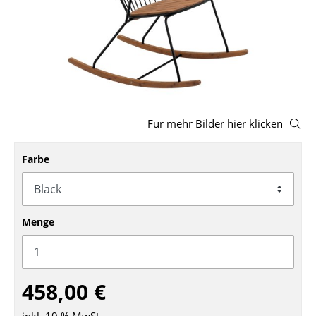
Hocker
Bänke & Liegen
Sitzsäcke
Gartenstühle
Für mehr Bilder hier klicken
Kinderstühle
Farbe
Schaukelstühle
Bürodrehstühle
Konferenzstühle
Menge
Bürosessel
Einzelteile
458,00 €
... alle Sitzmöbel