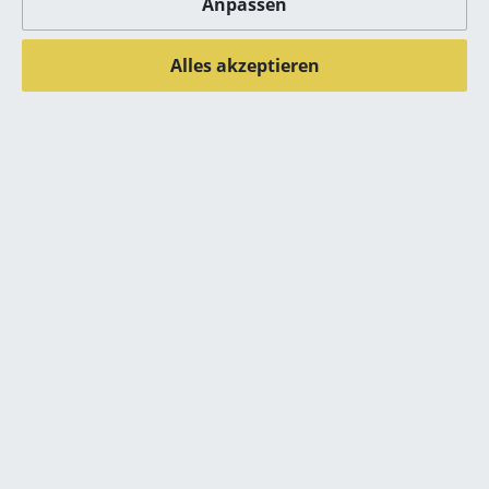
Black
Pine green
Anpassen
458,00 €
458,00 €
Räume
2 x sofort lieferbar,
Lieferbar in 2-3 Wochen
Alles akzeptieren
Zuhause
Lieferzeit 2-3 Werktage
(Standardlieferaussage des
(Lieferland Deutschland)
Herstellers)
Wohnzimmer
Esszimmer
Alle anzeigen
Schlafzimmer
Kinderzimmer
Zubehör
Arbeitszimmer
Diele
Badezimmer
Stauraum
Balkon & Garten