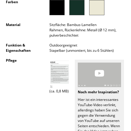
Farben
Kleinaufbewahrung
Einzelteile
Material
Sitzfläche: Bambus-Lamellen
... alle Aufbewahrungsmöbel
Rahmen, Rückenlehne: Metall (Ø 12 mm),
pulverbeschichtet
Licht
Funktion &
Outdoorgeeignet
Eigenschaften
Stapelbar (unmontiert, bis zu 6 Stühlen)
Hängeleuchten & Deckenleuchten
Pflege
Tischleuchten
Schreibtischleuchten
Stehleuchten & Leseleuchten
(ca. 0,8 MB)
Noch mehr Inspiration?
Hier ist ein interessantes
Bodenleuchten
YouTube-Video verlinkt,
allerdings haben Sie sich
Wandleuchten
gegen die Verwendung
von YouTube auf unseren
Outdoor-Leuchten
Seiten entschieden. Wenn