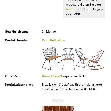
Sie das Video jetzt sehen
Akkuleuchten
möchten, klicken Sie bitte
hier
um Ihre Einstellungen
zu ändern.
... alle Leuchten
Betten
Gewährleistung
24 Monate
Doppelbetten
Produktfamilie
Paon Kollektion
Einzelbetten
Stapelbetten
Kinderbetten
Nachttische & Bettzubehör
Zubehör
Houe Pflegeöl
separat erhältlich
Produktdatenblatt
Bitte klicken Sie auf das Bild, um detaillierte
... alle Betten
Informationen zu erhalten (ca. 0,9 MB).
Accessoires
Uhren