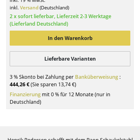
inkl. 19 % MwSt.
inkl.
Versand
(Deutschland)
Tische
2 x sofort lieferbar, Lieferzeit 2-3 Werktage
Esstische
(Lieferland Deutschland)
Beistelltische
In den Warenkorb
Couchtische
Schreibtische
Lieferbare Varianten
Sekretäre & PC-Tische
3 % Skonto bei Zahlung per
Banküberweisung
:
Konferenztische
444,26 €
(Sie sparen
13,74 €
)
Finanzierung
mit 0 % für 12 Monate (nur in
Stehtische & Stehpulte
Deutschland)
Kindertische
Gartentische
Servierwagen