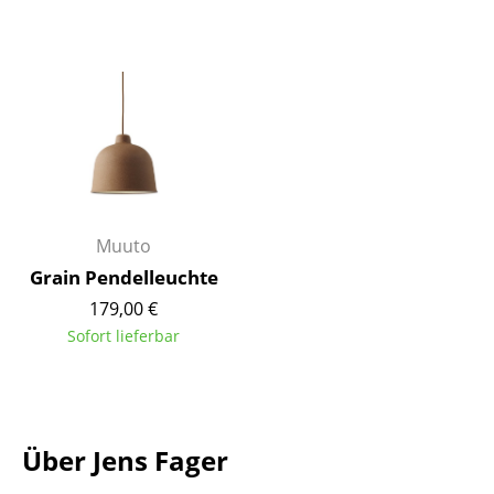
Tische
Esstische
Beistelltische
Couchtische
Schreibtische
Muuto
Sekretäre & PC-Tische
Grain Pendelleuchte
Konferenztische
179,00 €
Sofort lieferbar
Stehtische & Stehpulte
Kindertische
Gartentische
Über Jens Fager
Servierwagen