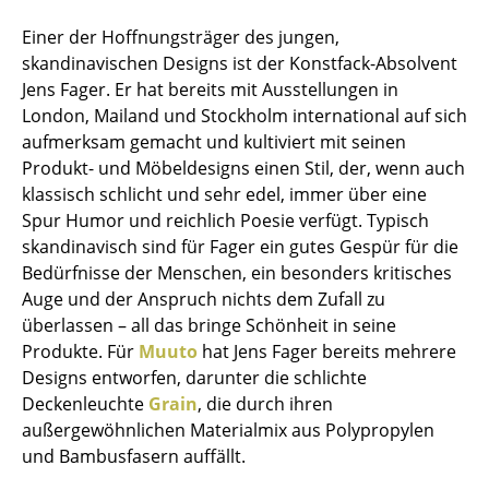
Einzelteile
Einer der Hoffnungsträger des jungen,
skandinavischen Designs ist der Konstfack-Absolvent
... alle Tische
Jens Fager. Er hat bereits mit Ausstellungen in
London, Mailand und Stockholm international auf sich
Aufbewahren
aufmerksam gemacht und kultiviert mit seinen
Regale & Schränke
Produkt- und Möbeldesigns einen Stil, der, wenn auch
klassisch schlicht und sehr edel, immer über eine
Bücherregale
Spur Humor und reichlich Poesie verfügt. Typisch
skandinavisch sind für Fager ein gutes Gespür für die
Wandregale
Bedürfnisse der Menschen, ein besonders kritisches
Sideboards & Kommoden
Auge und der Anspruch nichts dem Zufall zu
überlassen – all das bringe Schönheit in seine
TV Möbel
Produkte. Für
Muuto
hat Jens Fager bereits mehrere
Designs entworfen, darunter die schlichte
Beistell- & Rollcontainer
Deckenleuchte
Grain
, die durch ihren
Barmöbel
außergewöhnlichen Materialmix aus Polypropylen
und Bambusfasern auffällt.
Garderoben