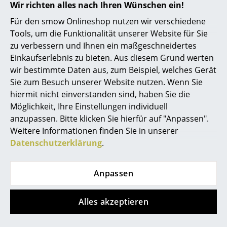
Wir richten alles nach Ihren Wünschen ein!
Spiegel
Für den smow Onlineshop nutzen wir verschiedene
Tools, um die Funktionalität unserer Website für Sie
Figuren & Miniaturen
Muuto Grain Pendelleuchte
zu verbessern und Ihnen ein maßgeschneidertes
Vasen
Einkaufserlebnis zu bieten. Aus diesem Grund werten
wir bestimmte Daten aus, zum Beispiel, welches Gerät
Tabletts
Sie zum Besuch unserer Website nutzen. Wenn Sie
hiermit nicht einverstanden sind, haben Sie die
Büroutensilien
Möglichkeit, Ihre Einstellungen individuell
Aufbewahrungsboxen
anzupassen. Bitte klicken Sie hierfür auf "Anpassen".
Weitere Informationen finden Sie in unserer
Decken
Datenschutzerklärung
.
Kissen
Anpassen
Teppiche
Vorhänge
Alles akzeptieren
... alle Accessoires