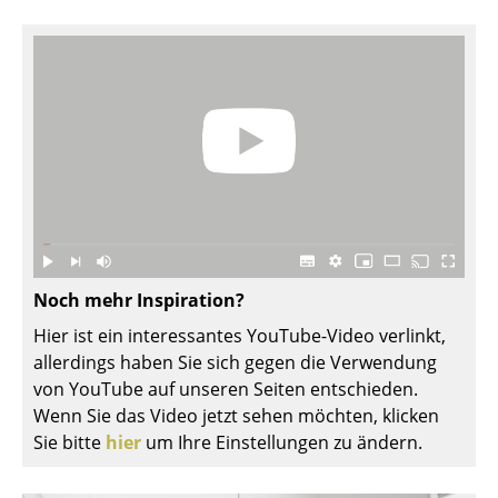
Kleinaufbewahrung
Einzelteile
... alle Aufbewahrungsmöbel
Licht
Hängeleuchten & Deckenleuchten
Tischleuchten
Schreibtischleuchten
Noch mehr Inspiration?
Hier ist ein interessantes YouTube-Video verlinkt,
Stehleuchten & Leseleuchten
allerdings haben Sie sich gegen die Verwendung
Bodenleuchten
von YouTube auf unseren Seiten entschieden.
Wenn Sie das Video jetzt sehen möchten, klicken
Wandleuchten
Sie bitte
hier
um Ihre Einstellungen zu ändern.
Outdoor-Leuchten