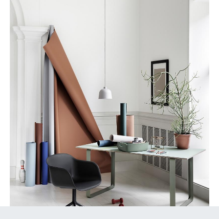
Akkuleuchten
... alle Leuchten
Betten
Doppelbetten
Einzelbetten
Stapelbetten
Kinderbetten
Nachttische & Bettzubehör
... alle Betten
Accessoires
Uhren