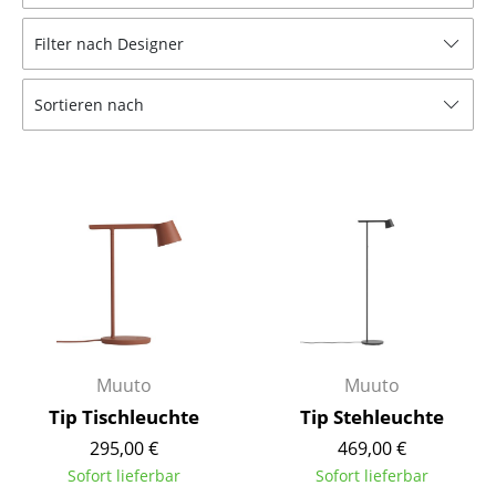
Hocker
Filter nach Designer
Bänke & Liegen
Sortieren nach
Sitzsäcke
Gartenstühle
Kinderstühle
Schaukelstühle
Bürodrehstühle
Konferenzstühle
Bürosessel
Muuto
Muuto
Tip Tischleuchte
Tip Stehleuchte
Einzelteile
295,00 €
469,00 €
... alle Sitzmöbel
Sofort lieferbar
Sofort lieferbar