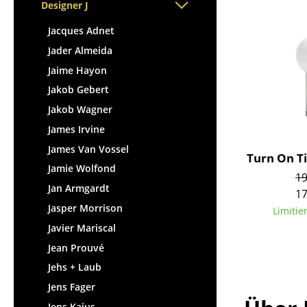
Stehpulte
Designer J
Hocker
Kindertische
Bänke & Liegen
Jacques Adnet
Gartentische
Sitzsäcke
Jader Almeida
Servierwagen
Gartenstühle
Jaime Hayon
Einzelteile
Kinderstühle
Jakob Gebert
... alle Tische
Schaukelstühle
Jakob Wagner
Bürodrehstühle
James Irvine
Konferenzstühle
James Van Vossel
Turn On T
Bürosessel
Jamie Wolfond
19
Einzelteile
Jan Armgardt
17
... alle Sitzmöbel
Jasper Morrison
Limitie
Javier Mariscal
Jean Prouvé
Jehs + Laub
Jens Fager
Jens Kajus