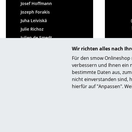
Josef Hoffmann
Jozeph Forakis
Juha Leiviskä
Julie Richoz
Julien de Smedt
Julien Renault
Wir richten alles nach I
Jumbo
Für den smow Onlineshop nu
Jørgen Bækmark
verbessern und Ihnen ein 
Jørgen Rasmussen
bestimmte Daten aus, zum 
nicht einverstanden sind, h
Jørn Utzon
hierfür auf "Anpassen". We
Hilfe & Service
Wir bi
Kontakt
Kost