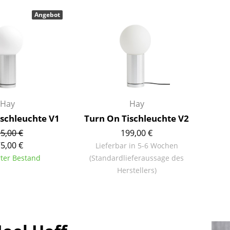
Barmöbel
Outdoor-Leuchten
Angebot
Garderoben
Akkuleuchten
Kleinaufbewahrung
... alle Leuchten
Einzelteile
... alle Aufbewahrungsmöbel
USM Haller Konfigurator
Hay
Hay
ischleuchte V1
Turn On Tischleuchte V2
5,00 €
199,00 €
5,00 €
Lieferbar in 5-6 Wochen
rter Bestand
(Standardlieferaussage des
Herstellers)
Zuhause
Wohnzimmer
Esszimmer
Schlafzimmer