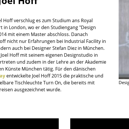
Joel Hoff
Kinderzimmer
Arbeitszimmer
Diele
el Hoff verschlug es zum Studium ans Royal
Art in London, wo er den Studiengang "Design
Badezimmer
014 mit einem Master abschloss. Danach
Stauraum
f nicht nur Erfahrungen bei Industrial Facility in
Balkon & Garten
dern auch bei Designer Stefan Diez in München.
t Joel Hoff mit seinem eigenen Designstudio in
Hersteller
Designer
treten und zudem in der Lehre an der Akademie
Artemide
Alvar Aalto
en Künste München tätig. Für den dänischen
ay
entwickelte Joel Hoff 2015 die praktische und
Cassina
Arne Jacobsen
Desig
lbare Tischleuchte Turn On, die bereits mit
Fritz Hansen
Charles & Ray Eames
eisen ausgezeichnet wurde.
HAY
Eero Saarinen
Knoll International
Egon Eiermann
Louis Poulsen
Eileen Gray
Muuto
Jean Prouvé
Nils Holger Moormann
Le Corbusier