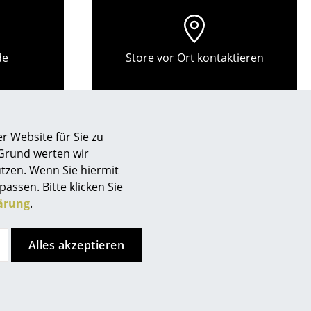
de
Store vor Ort kontaktieren
r Website für Sie zu
 Grund werten wir
tzen. Wenn Sie hiermit
passen. Bitte klicken Sie
ärung
.
Alles akzeptieren
sign
Kundenurteile
n
ien
ln