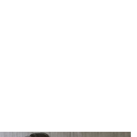
Decken
Kissen
Teppiche
Vorhänge
... alle Accessoires
Büro
Arbeitsplatz
Management Büro
Konferenzraum