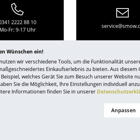
Richard Lampert
Ludwig Mies van der Rohe
Thonet
Marcel Breuer
USM Haller
Philippe Starck
0341 2222 88 10
service@smow.
Vitra
Verner Panton
Mo-Fr: 9-17 Uhr
... alle Hersteller A-Z
... alle Designer A-Z
hren Wünschen ein!
Neu bei smow
Inspiration
tzen wir verschiedene Tools, um die Funktionalität unsere
maßgeschneidertes Einkaufserlebnis zu bieten. Aus diesem
Special Editions
Beispiel, welches Gerät Sie zum Besuch unserer Website nu
Designklassiker
aben Sie die Möglichkeit, Ihre Einstellungen individuell anzu
Frauen im Design
itere Informationen finden Sie in unserer
Datenschutzerkl
Bauhaus Design
Midcentury Design
Anpassen
Skandinavisches De
Italienisches Design
eten Ihnen
smow Stores
Nachhaltiges Desig
Natürliche Material
enlosen Versand nach
Berlin
Kö