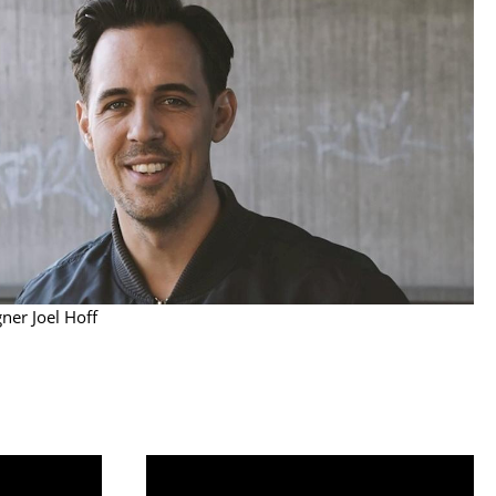
Empfang
Cafeteria
Branchenlösungen
Sicheres Arbeiten
Das Original
ner Joel Hoff