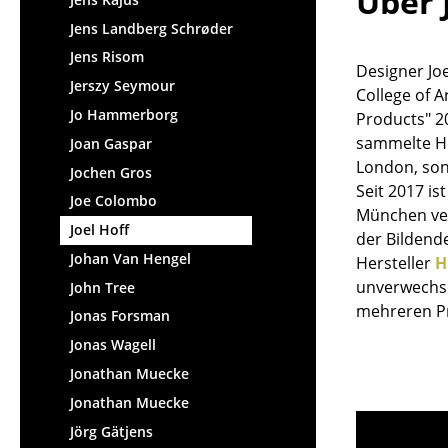
Über 
Jens Landberg Schrøder
Jens Risom
Designer Jo
Jerszy Seymour
College of 
Jo Hammerborg
Products" 2
sammelte Hof
Joan Gaspar
London, son
Jochen Gros
Seit 2017 is
Joe Colombo
München ver
Joel Hoff
der Bildend
Johan Van Hengel
Hersteller
H
unverwechse
John Tree
mehreren Pr
Jonas Forsman
Jonas Wagell
Jonathan Muecke
Jonathan Muecke
Jörg Gätjens