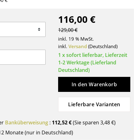
0 €
Decken
Kissen
116,00 €
Teppiche
129,00 €
Vorhänge
inkl. 19 % MwSt.
... alle Accessoires
inkl.
Versand
(Deutschland)
1 x sofort lieferbar, Lieferzeit
1-2 Werktage (Lieferland
Deutschland)
In den Warenkorb
Lieferbare Varianten
Büro
Arbeitsplatz
er
Banküberweisung
:
112,52 €
(Sie sparen
3,48 €
)
Management Büro
12 Monate (nur in Deutschland)
Konferenzraum