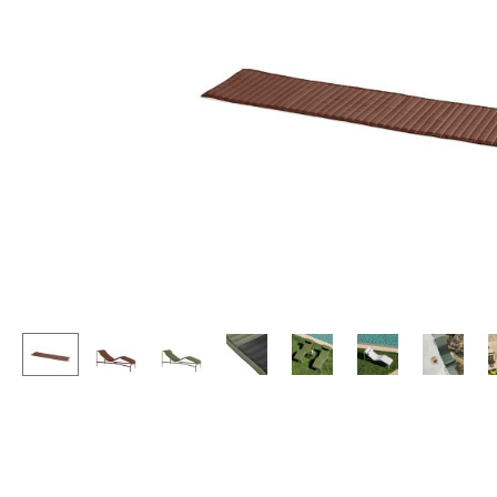
Stehpulte
Hocker
Kindertische
Bänke & Liegen
Gartentische
Sitzsäcke
Servierwagen
Gartenstühle
Einzelteile
Kinderstühle
... alle Tische
Schaukelstühle
Bürodrehstühle
Konferenzstühle
Bürosessel
Einzelteile
... alle Sitzmöbel