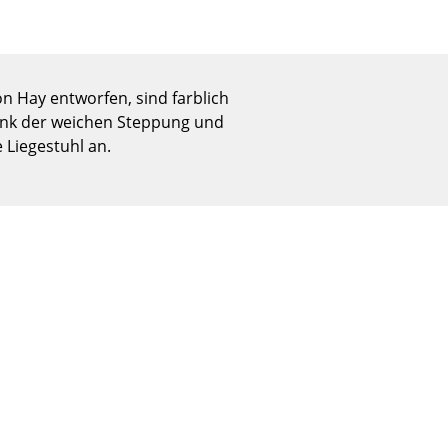
Empfang
Cafeteria
Branchenlösungen
Sicheres Arbeiten
on Hay entworfen, sind farblich
nk der weichen Steppung und
 Liegestuhl an.
Das Original