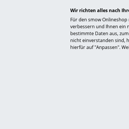
Wir richten alles nach I
Für den smow Onlineshop nu
verbessern und Ihnen ein 
bestimmte Daten aus, zum 
nicht einverstanden sind, h
hierfür auf "Anpassen". We
Hay
Steppkissen für Palissade
Stepp
Liegestuhl, Olive
Lie
129,00 €
116,00 €
Mehr als 3 x sofort lieferbar, Lieferzeit 1-2
Mehr als 3 x 
Werktage (Lieferland Deutschland)
Werktage