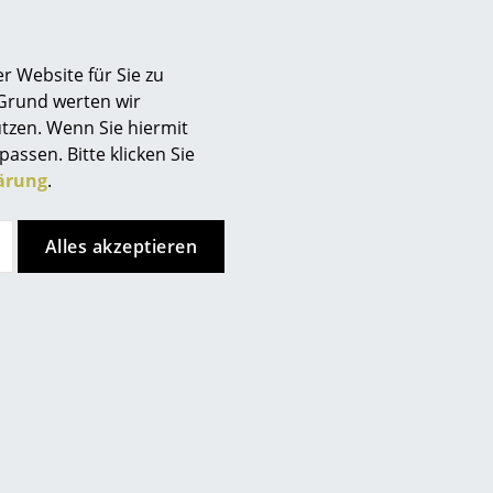
Berlin
Chemnitz
r Website für Sie zu
Düsseldorf
 Grund werten wir
Essen
tzen. Wenn Sie hiermit
Frankfurt
passen. Bitte klicken Sie
Freiburg
ärung
.
Hamburg
issade
Hannover
Alles akzeptieren
 red
Kempten
Köln
Konstanz
t 1-2 Werktage
Leipzig
and)
Mainz
München
Nürnberg
Schwarzwald