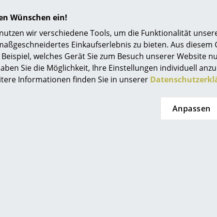
Einrichtungsberatung
hren Wünschen ein!
Referenzen
tzen wir verschiedene Tools, um die Funktionalität unsere
maßgeschneidertes Einkaufserlebnis zu bieten. Aus diesem
smow Kompass
Beispiel, welches Gerät Sie zum Besuch unserer Website nu
aben Sie die Möglichkeit, Ihre Einstellungen individuell anzu
itere Informationen finden Sie in unserer
Datenschutzerkl
Hay
Hay
kissen für Palissade
Steppkissen für Pal
Anpassen
gestuhl, Anthrazit
Liegestuhl, Iron
129,00 €
129,00 €
116,00 €
116,00 €
sofort lieferbar, Lieferzeit 1-2
1 x sofort lieferbar, Lieferzei
 (Lieferland Deutschland)
(Lieferland Deutschl