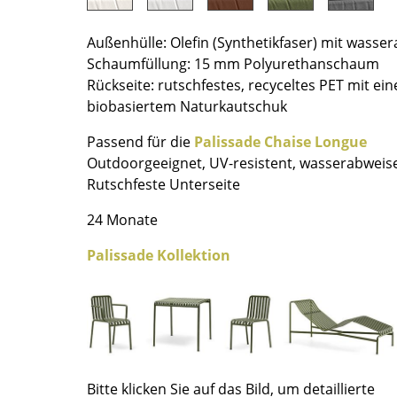
Richard Lampert
Ludwig Mies van der Rohe
Thonet
Marcel Breuer
Außenhülle: Olefin (Synthetikfaser) mit wass
USM Haller
Philippe Starck
Schaumfüllung: 15 mm Polyurethanschaum
Vitra
Verner Panton
Rückseite: rutschfestes, recyceltes PET mit ei
biobasiertem Naturkautschuk
... alle Hersteller A-Z
... alle Designer A-Z
Passend für die
Palissade Chaise Longue
Neu bei smow
Outdoorgeeignet, UV-resistent, wasserabweis
Inspiration
Rutschfeste Unterseite
Special Editions
24 Monate
Designklassiker
Frauen im Design
Palissade Kollektion
Bauhaus Design
Midcentury Design
Skandinavisches De
Italienisches Design
Nachhaltiges Desig
Bitte klicken Sie auf das Bild, um detaillierte
Natürliche Material