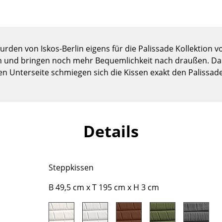
Kinderzimmer
Arbeitszimmer
Diele
Badezimmer
rden von Iskos-Berlin eigens für die Palissade Kollektion v
 und bringen noch mehr Bequemlichkeit nach draußen. Da
Stauraum
en Unterseite schmiegen sich die Kissen exakt den Palissade
Balkon & Garten
Hersteller
Designer
Artemide
Alvar Aalto
Details
Cassina
Arne Jacobsen
Fritz Hansen
Charles & Ray Eames
HAY
Eero Saarinen
Steppkissen
Knoll International
Egon Eiermann
Louis Poulsen
Eileen Gray
B 49,5 cm x T 195 cm x H 3 cm
Muuto
Jean Prouvé
Nils Holger Moormann
Le Corbusier