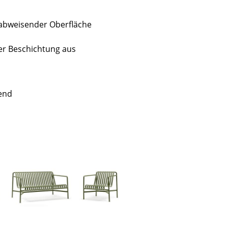
erabweisender Oberfläche
ner Beschichtung aus
end
sign
n
ien