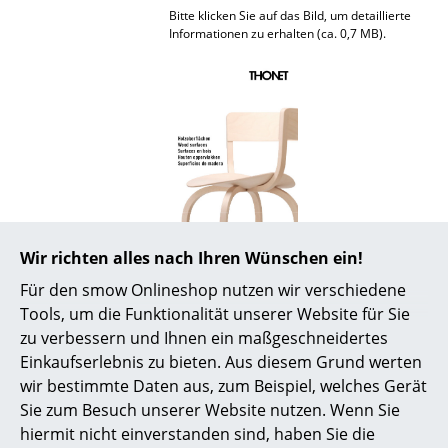
Bitte klicken Sie auf das Bild, um detaillierte
Räume
Informationen zu erhalten (ca. 0,7 MB).
Zuhause
Wohnzimmer
Esszimmer
Schlafzimmer
Kinderzimmer
Wir richten alles nach Ihren Wünschen ein!
Auszeichnungen &
European Consumers Choice 2013
Arbeitszimmer
Museen
Für den smow Onlineshop nutzen wir verschiedene
Tools, um die Funktionalität unserer Website für Sie
Diele
Zertifikate &
Die für diese Sonderedition verwendeten
zu verbessern und Ihnen ein maßgeschneidertes
Nachhaltigkeit
Massivhölzer (Eiche und Nussbaum)
Badezimmer
stammen aus nachhaltiger, FSC- und PFSC-
Einkaufserlebnis zu bieten. Aus diesem Grund werten
zertifizierter Forstwirtschaft.
wir bestimmte Daten aus, zum Beispiel, welches Gerät
Stauraum
Sie zum Besuch unserer Website nutzen. Wenn Sie
Thonet hat das Thema Nachhaltigkeit zu
einem Unternehmensgrundsatz erklärt.
hiermit nicht einverstanden sind, haben Sie die
Balkon & Garten
Kontinuierlich optimiert der Hersteller