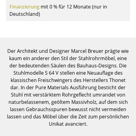
Einzelteile
Finanzierung
mit 0 % für 12 Monate (nur in
Deutschland)
... alle Tische
Aufbewahren
Regale & Schränke
Der Architekt und Designer Marcel Breuer prägte wie
Bücherregale
kaum ein anderer den Stil der Stahlrohrmöbel, eine
der bedeutenden Säulen des Bauhaus-Designs. Die
Wandregale
Stuhlmodelle S 64 V stellen eine Neuauflage des
klassischen Freischwingers des Herstellers Thonet
Sideboards & Kommoden
dar. In der Pure Materials Ausführung besticht der
TV Möbel
Stuhl mit verstärktem Rohrgeflecht umrandet von
naturbelassenem, geöltem Massivholz, auf dem sich
Beistell- & Rollcontainer
lassen Gebrauchsspuren bewusst nicht vermeiden
lassen und das Möbel über die Zeit zum persönlichen
Barmöbel
Unikat avanciert.
Garderoben