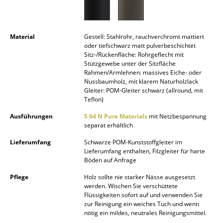
Spiegel
Figuren & Miniaturen
Material
Gestell: Stahlrohr, rauchverchromt mattiert
oder tiefschwarz matt pulverbeschichtet
Vasen
Sitz-/Rückenfläche: Rohrgeflecht mit
Stützgewebe unter der Sitzfläche
Tabletts
Rahmen/Armlehnen: massives Eiche- oder
Nussbaumholz, mit klarem Naturholzlack
Gleiter: POM-Gleiter schwarz (allround, mit
Büroutensilien
Teflon)
Aufbewahrungsboxen
Ausführungen
S 64 N Pure Materials
mit Netzbespannung
separat erhältlich
Decken
Lieferumfang
Schwarze POM-Kunststoffgleiter im
Lieferumfang enthalten, Filzgleiter für harte
Kissen
Böden auf Anfrage
Teppiche
Pflege
Holz sollte nie starker Nässe ausgesetzt
werden. Wischen Sie verschüttete
Vorhänge
Flüssigkeiten sofort auf und verwenden Sie
zur Reinigung ein weiches Tuch und wenn
... alle Accessoires
nötig ein mildes, neutrales Reinigungsmittel.