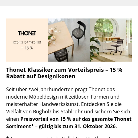
Kleinaufbewahrung
Einzelteile
... alle Aufbewahrungsmöbel
Licht
Hängeleuchten & Deckenleuchten
Thonet Klassiker zum Vorteilspreis – 15 %
Tischleuchten
Rabatt auf Designikonen
Schreibtischleuchten
Seit über zwei Jahrhunderten prägt Thonet das
Stehleuchten & Leseleuchten
moderne Möbeldesign mit zeitlosen Formen und
meisterhafter Handwerkskunst. Entdecken Sie die
Bodenleuchten
Vielfalt von Bugholz bis Stahlrohr und sichern Sie sich
einen
Preisvorteil von 15 % auf das gesamte Thonet
Wandleuchten
Sortiment* – gültig bis zum 31. Oktober 2026.
Outdoor-Leuchten