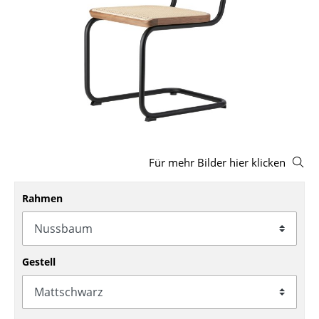
Hocker
Bänke & Liegen
Sitzsäcke
Gartenstühle
Kinderstühle
Schaukelstühle
Für mehr Bilder hier klicken
Bürodrehstühle
Rahmen
Konferenzstühle
Bürosessel
Gestell
Einzelteile
... alle Sitzmöbel