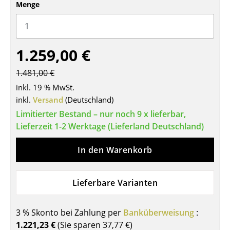
Menge
Tische
Esstische
1.259,00 €
Beistelltische
1.481,00 €
Couchtische
inkl. 19 % MwSt.
Schreibtische
inkl.
Versand
(Deutschland)
Limitierter Bestand – nur noch 9 x lieferbar,
Sekretäre & PC-Tische
Lieferzeit 1-2 Werktage (Lieferland Deutschland)
Konferenztische
In den Warenkorb
Stehtische & Stehpulte
Kindertische
Lieferbare Varianten
Gartentische
3 % Skonto bei Zahlung per
Banküberweisung
:
Servierwagen
1.221,23 €
(Sie sparen
37,77 €
)