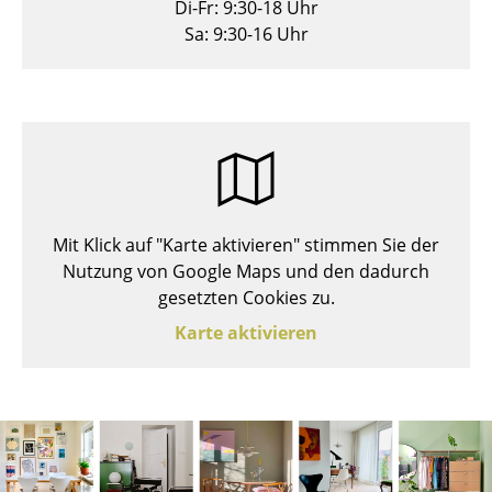
Di-Fr: 9:30-18 Uhr
Hocker
Sa: 9:30-16 Uhr
Bänke & Liegen
Sitzsäcke
Gartenstühle
Kinderstühle
Mit Klick auf "Karte aktivieren" stimmen Sie der
Schaukelstühle
Nutzung von Google Maps und den dadurch
Bürodrehstühle
gesetzten Cookies zu.
Karte aktivieren
Konferenzstühle
Bürosessel
Einzelteile
... alle Sitzmöbel