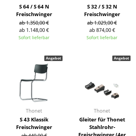
Kleinaufbewahrung
S 64 / S 64 N
S 32 / S 32 N
Freischwinger
Freischwinger
Einzelteile
ab 1.350,00 €
ab 1.029,00 €
... alle Aufbewahrungsmöbel
ab 1.148,00 €
ab 874,00 €
Sofort lieferbar
Sofort lieferbar
Licht
Hängeleuchten & Deckenleuchten
Angebot
Angebot
Tischleuchten
Schreibtischleuchten
Stehleuchten & Leseleuchten
Bodenleuchten
Thonet
Thonet
Wandleuchten
S 43 Klassik
Gleiter für Thonet
Freischwinger
Stahlrohr-
Outdoor-Leuchten
Freischwinger (4er
ab 440,00 €