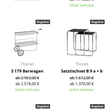
Sofort lieferbar
Spiegel
Figuren & Miniaturen
Angebot
Angebot
Vasen
Tabletts
Büroutensilien
Aufbewahrungsboxen
Thonet
Thonet
Decken
S 179 Barwagen
Satztischset B 9 a + b
Kissen
ab 2.963,00 €
ab 1.612,00 €
ab 2.518,00 €
ab 1.370,00 €
Teppiche
Sofort lieferbar
Sofort lieferbar
Vorhänge
... alle Accessoires
Angebot
Angebot