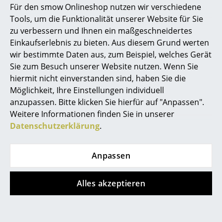
Für den smow Onlineshop nutzen wir verschiedene
Marcel Breuer
Tools, um die Funktionalität unserer Website für Sie
Angebot
Angebot
zu verbessern und Ihnen ein maßgeschneidertes
Philippe Starck
Einkaufserlebnis zu bieten. Aus diesem Grund werten
wir bestimmte Daten aus, zum Beispiel, welches Gerät
Verner Panton
Sie zum Besuch unserer Website nutzen. Wenn Sie
... alle Designer A-Z
hiermit nicht einverstanden sind, haben Sie die
Möglichkeit, Ihre Einstellungen individuell
anzupassen. Bitte klicken Sie hierfür auf "Anpassen".
Themen
Thonet
Thonet
Weitere Informationen finden Sie in unserer
Neu bei smow
Datenschutzerklärung
.
Satztisch B 9 Glas
118 / 118 M Stuhl
ab 773,00 €
ab 559,00 €
Inspiration
ab 657,00 €
ab 475,00 €
Anpassen
Special Editions
Sofort lieferbar
Sofort lieferbar
Designklassiker
Alles akzeptieren
Angebot
Angebot
Frauen im Design