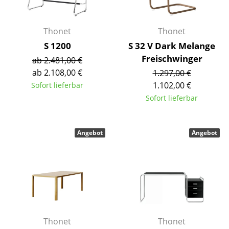
Büro
Thonet
Thonet
Arbeitsplatz
S 1200
S 32 V Dark Melange
Management Büro
Freischwinger
ab 2.481,00 €
ab 2.108,00 €
1.297,00 €
Konferenzraum
1.102,00 €
Sofort lieferbar
Sofort lieferbar
Empfang
Cafeteria
Angebot
Angebot
Branchenlösungen
Sicheres Arbeiten
Hersteller & Designer
Hersteller
Thonet
Thonet