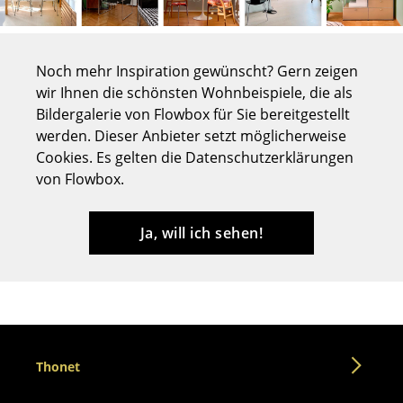
Tische
Esstische
Noch mehr Inspiration gewünscht? Gern zeigen
wir Ihnen die schönsten Wohnbeispiele, die als
Beistelltische
Bildergalerie von Flowbox für Sie bereitgestellt
Couchtische
werden. Dieser Anbieter setzt möglicherweise
Cookies. Es gelten die Datenschutzerklärungen
Schreibtische
von Flowbox.
Sekretäre & PC-Tische
Ja, will ich sehen!
Konferenztische
Stehtische & Stehpulte
Kindertische
Gartentische
Thonet
Servierwagen