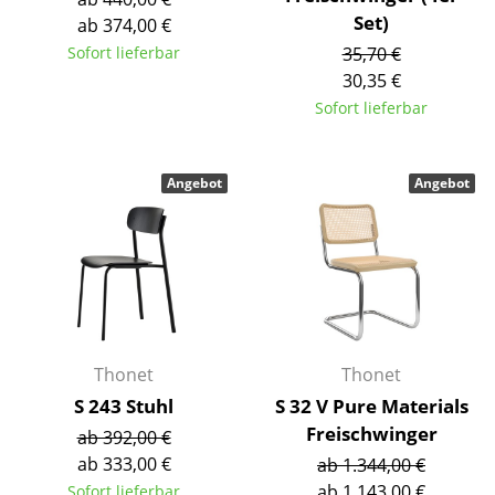
Akkuleuchten
Set)
ab 374,00 €
Sofort lieferbar
35,70 €
... alle Leuchten
30,35 €
Sofort lieferbar
Betten
Doppelbetten
Angebot
Angebot
Einzelbetten
Stapelbetten
Kinderbetten
Nachttische & Bettzubehör
Thonet
Thonet
... alle Betten
S 243 Stuhl
S 32 V Pure Materials
Freischwinger
Accessoires
ab 392,00 €
ab 333,00 €
ab 1.344,00 €
Uhren
ab 1.143,00 €
Sofort lieferbar