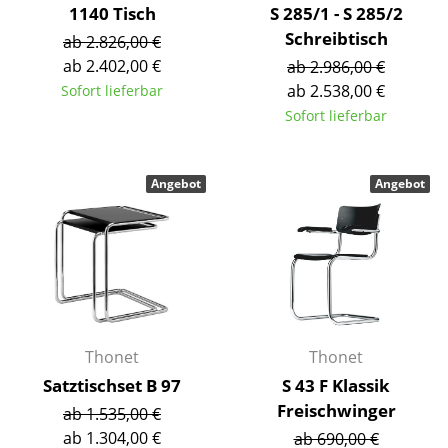
Artemide
1140 Tisch
S 285/1 - S 285/2
Schreibtisch
Cassina
ab 2.826,00 €
ab 2.402,00 €
ab 2.986,00 €
Fritz Hansen
ab 2.538,00 €
Sofort lieferbar
Sofort lieferbar
HAY
Knoll International
Angebot
Angebot
Louis Poulsen
Muuto
Nils Holger Moormann
Richard Lampert
Thonet
Thonet
Thonet
Satztischset B 97
S 43 F Klassik
USM Haller
Freischwinger
ab 1.535,00 €
ab 1.304,00 €
ab 690,00 €
Vitra