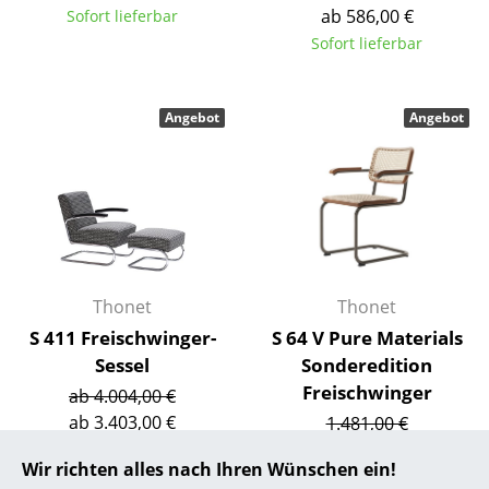
ab 586,00 €
Sofort lieferbar
... alle Hersteller A-Z
Sofort lieferbar
Designer
Angebot
Angebot
Alvar Aalto
Arne Jacobsen
Charles & Ray Eames
Eero Saarinen
Egon Eiermann
Thonet
Thonet
S 411 Freischwinger-
S 64 V Pure Materials
Eileen Gray
Sessel
Sonderedition
Freischwinger
Jean Prouvé
ab 4.004,00 €
ab 3.403,00 €
1.481,00 €
Le Corbusier
1.259,00 €
Sofort lieferbar
Wir richten alles nach Ihren Wünschen ein!
Limitierter Bestand
Ludwig Mies van der Rohe