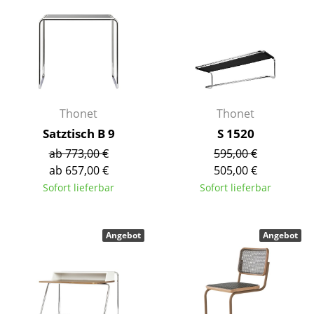
Räume
Zuhause
Wohnzimmer
Esszimmer
Thonet
Thonet
Satztisch B 9
S 1520
Schlafzimmer
ab 773,00 €
595,00 €
Kinderzimmer
ab 657,00 €
505,00 €
Sofort lieferbar
Sofort lieferbar
Arbeitszimmer
Diele
Angebot
Angebot
Badezimmer
Stauraum
Balkon & Garten