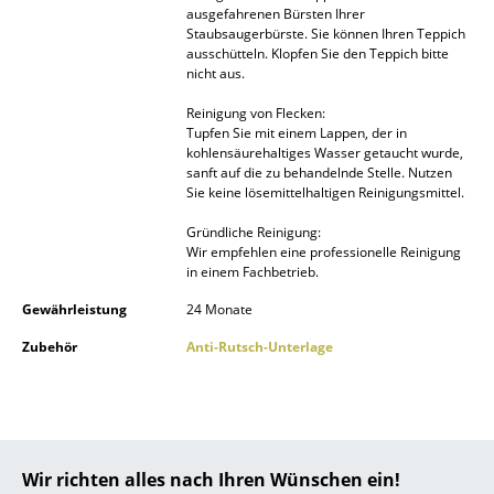
ausgefahrenen Bürsten Ihrer
Kleinaufbewahrung
Staubsaugerbürste. Sie können Ihren Teppich
ausschütteln. Klopfen Sie den Teppich bitte
Einzelteile
nicht aus.
... alle Aufbewahrungsmöbel
Reinigung von Flecken:
Tupfen Sie mit einem Lappen, der in
kohlensäurehaltiges Wasser getaucht wurde,
Licht
sanft auf die zu behandelnde Stelle. Nutzen
Sie keine lösemittelhaltigen Reinigungsmittel.
Hängeleuchten & Deckenleuchten
Gründliche Reinigung:
Tischleuchten
Wir empfehlen eine professionelle Reinigung
in einem Fachbetrieb.
Schreibtischleuchten
Gewährleistung
24 Monate
Stehleuchten & Leseleuchten
Zubehör
Anti-Rutsch-Unterlage
Bodenleuchten
Wandleuchten
Outdoor-Leuchten
Diese Artikel könnten Ihnen auch
Wir richten alles nach Ihren Wünschen ein!