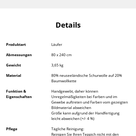
Einzelteile
... alle Tische
Details
Aufbewahren
Regale & Schränke
Produktart
Läufer
Abmessungen
80 x 240 cm
Bücherregale
Gewicht
3,65 kg
Wandregale
Material
80% neuseeländische Schurwolle auf 20%
Sideboards & Kommoden
Baumwollkette
Funktion &
Handgewebt, daher können
TV Möbel
Eigenschaften
Unregelmäßigkeiten bei Farben und im
Gewebe auftreten und Farben vom gezeigten
Beistell- & Rollcontainer
Bildmaterial abweichen
Größe kann aufgrund der Handfertigung
Barmöbel
leicht abweichen (+/- 4 %)
Garderoben
Pflege
Tägliche Reinigung:
Reinigen Sie Ihren Teppich nicht mit den