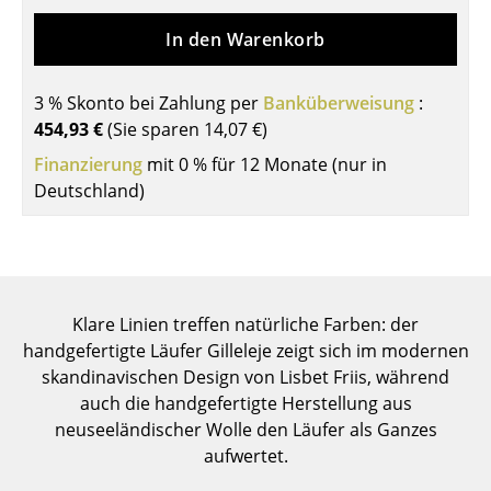
Tische
In den Warenkorb
Esstische
3 % Skonto bei Zahlung per
Banküberweisung
:
Beistelltische
454,93 €
(Sie sparen
14,07 €
)
Couchtische
Finanzierung
mit 0 % für 12 Monate (nur in
Deutschland)
Schreibtische
Sekretäre & PC-Tische
Konferenztische
Klare Linien treffen natürliche Farben: der
Stehtische & Stehpulte
handgefertigte Läufer Gilleleje zeigt sich im modernen
skandinavischen Design von Lisbet Friis, während
Kindertische
auch die handgefertigte Herstellung aus
Gartentische
neuseeländischer Wolle den Läufer als Ganzes
aufwertet.
Servierwagen