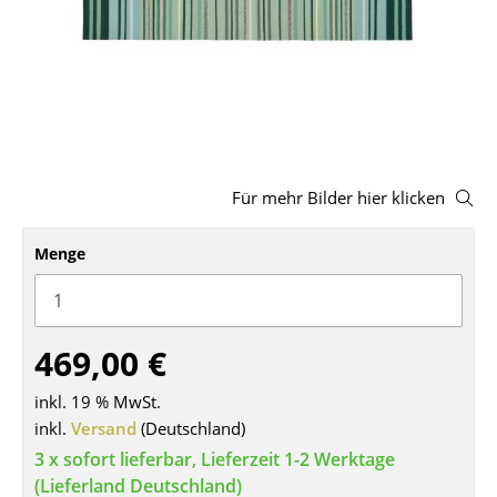
Hocker
Bänke & Liegen
Sitzsäcke
Gartenstühle
Für mehr Bilder hier klicken
Kinderstühle
Schaukelstühle
Menge
Bürodrehstühle
Konferenzstühle
469,00 €
Bürosessel
inkl. 19 % MwSt.
Einzelteile
inkl.
Versand
(Deutschland)
3 x sofort lieferbar, Lieferzeit 1-2 Werktage
... alle Sitzmöbel
(Lieferland Deutschland)