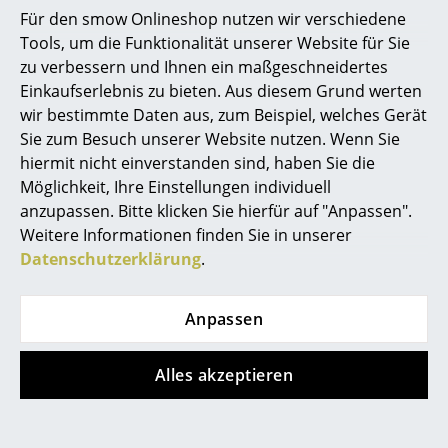
gefallen
Akkuleuchten
Für den smow Onlineshop nutzen wir verschiedene
Tools, um die Funktionalität unserer Website für Sie
... alle Leuchten
zu verbessern und Ihnen ein maßgeschneidertes
Einkaufserlebnis zu bieten. Aus diesem Grund werten
Betten
wir bestimmte Daten aus, zum Beispiel, welches Gerät
Sie zum Besuch unserer Website nutzen. Wenn Sie
Doppelbetten
hiermit nicht einverstanden sind, haben Sie die
Einzelbetten
Möglichkeit, Ihre Einstellungen individuell
anzupassen. Bitte klicken Sie hierfür auf "Anpassen".
Stapelbetten
Weitere Informationen finden Sie in unserer
Fabula Living
Fabula Living
Datenschutzerklärung
.
Kinderbetten
Läufer Helga
Läufer Skagen
Nachttische & Bettzubehör
469,00 €
469,00 €
Anpassen
3 x sofort lieferbar,
1 x sofort lieferbar,
... alle Betten
Lieferzeit 1-2 Werktage
Lieferzeit 1-2 Werktage
Alles akzeptieren
(Lieferland Deutschland)
(Lieferland Deutschland)
Accessoires
Uhren