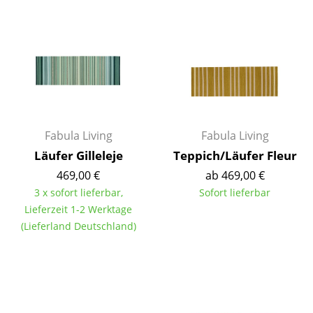
Einzelteile
... alle Tische
Aufbewahren
Regale & Schränke
Bücherregale
Fabula Living
Fabula Living
Läufer Gilleleje
Teppich/Läufer Fleur
Wandregale
469,00 €
ab 469,00 €
Sideboards & Kommoden
3 x sofort lieferbar,
Sofort lieferbar
Lieferzeit 1-2 Werktage
TV Möbel
(Lieferland Deutschland)
Beistell- & Rollcontainer
Barmöbel
Garderoben