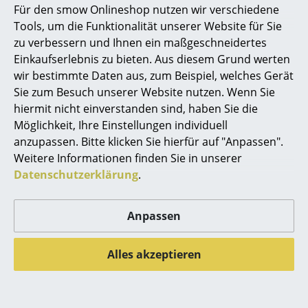
Für den smow Onlineshop nutzen wir verschiedene
Marcel Breuer
Tools, um die Funktionalität unserer Website für Sie
zu verbessern und Ihnen ein maßgeschneidertes
Philippe Starck
Einkaufserlebnis zu bieten. Aus diesem Grund werten
Fabula Living
Fabula Living
wir bestimmte Daten aus, zum Beispiel, welches Gerät
Verner Panton
Teppich New Freja
Teppich Edda
Sie zum Besuch unserer Website nutzen. Wenn Sie
... alle Designer A-Z
hiermit nicht einverstanden sind, haben Sie die
ab 668,00 €
ab 1.601,00 €
Möglichkeit, Ihre Einstellungen individuell
Lieferbar in 1-2 Wochen
Lieferbar in 1-2 Wochen
anzupassen. Bitte klicken Sie hierfür auf "Anpassen".
Themen
(Standardlieferaussage des
(Standardlieferaussage des
Weitere Informationen finden Sie in unserer
Herstellers)
Herstellers)
Neu bei smow
Datenschutzerklärung
.
Inspiration
Anpassen
Special Editions
Designklassiker
Alles akzeptieren
Frauen im Design