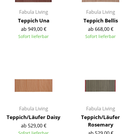
Akkuleuchten
Fabula Living
Fabula Living
... alle Leuchten
Teppich Una
Teppich Bellis
ab 949,00 €
ab 668,00 €
Betten
Sofort lieferbar
Sofort lieferbar
Doppelbetten
Einzelbetten
Stapelbetten
Kinderbetten
Nachttische & Bettzubehör
... alle Betten
Fabula Living
Fabula Living
Teppich/Läufer Daisy
Teppich/Läufer
Accessoires
Rosemary
ab 529,00 €
Uhren
ab 529,00 €
Sofort lieferbar