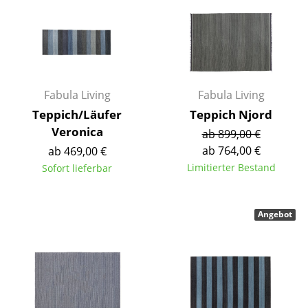
Räume
Zuhause
Wohnzimmer
Fabula Living
Fabula Living
Esszimmer
Teppich/Läufer
Teppich Njord
Veronica
Schlafzimmer
ab 899,00 €
ab 764,00 €
ab 469,00 €
Kinderzimmer
Limitierter Bestand
Sofort lieferbar
Arbeitszimmer
Diele
Angebot
Badezimmer
Stauraum
Balkon & Garten