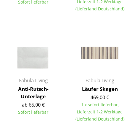
Lieferzeit 1-2 Werktage
Sofort lieferbar
Tische
(Lieferland Deutschland)
Esstische
Beistelltische
Couchtische
Schreibtische
Sekretäre & PC-Tische
Konferenztische
Fabula Living
Fabula Living
Anti-Rutsch-
Läufer Skagen
Stehtische & Stehpulte
Unterlage
469,00 €
Kindertische
ab 65,00 €
1 x sofort lieferbar,
Lieferzeit 1-2 Werktage
Sofort lieferbar
Gartentische
(Lieferland Deutschland)
Servierwagen