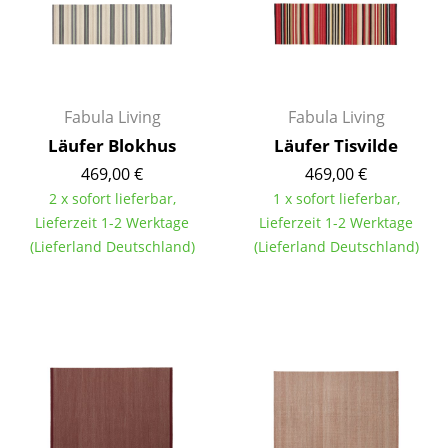
Kleinaufbewahrung
Einzelteile
... alle Aufbewahrungsmöbel
Fabula Living
Fabula Living
Läufer Blokhus
Läufer Tisvilde
Licht
469,00 €
469,00 €
Hängeleuchten & Deckenleuchten
2 x sofort lieferbar,
1 x sofort lieferbar,
Lieferzeit 1-2 Werktage
Lieferzeit 1-2 Werktage
Tischleuchten
(Lieferland Deutschland)
(Lieferland Deutschland)
Schreibtischleuchten
Stehleuchten & Leseleuchten
Bodenleuchten
Wandleuchten
Outdoor-Leuchten