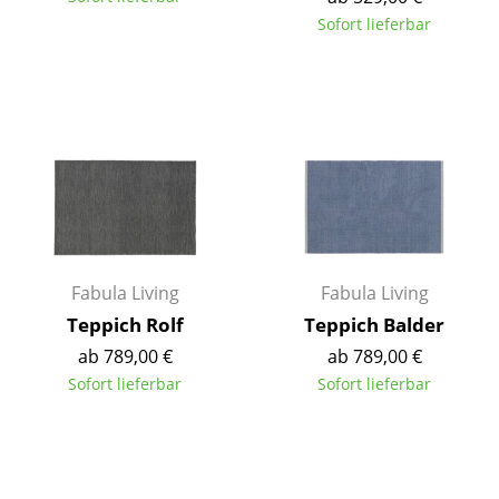
Sofort lieferbar
Spiegel
Figuren & Miniaturen
Vasen
Tabletts
Büroutensilien
Aufbewahrungsboxen
Fabula Living
Fabula Living
Decken
Teppich Rolf
Teppich Balder
Kissen
ab 789,00 €
ab 789,00 €
Sofort lieferbar
Sofort lieferbar
Teppiche
Vorhänge
... alle Accessoires