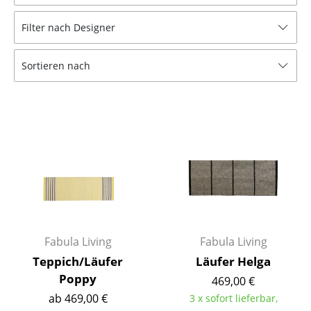
Hocker
Filter nach Designer
Bänke & Liegen
Sortieren nach
Sitzsäcke
Gartenstühle
Kinderstühle
Schaukelstühle
Bürodrehstühle
Konferenzstühle
Bürosessel
Fabula Living
Fabula Living
Teppich/Läufer
Läufer Helga
Einzelteile
Poppy
469,00 €
... alle Sitzmöbel
ab 469,00 €
3 x sofort lieferbar,