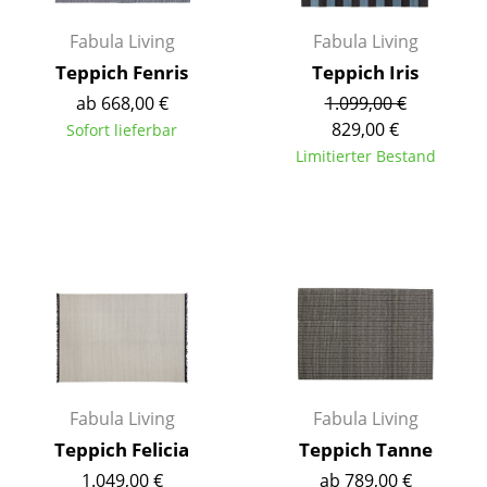
Büro
Fabula Living
Fabula Living
Teppich Fenris
Teppich Iris
Arbeitsplatz
ab 668,00 €
1.099,00 €
Management Büro
829,00 €
Sofort lieferbar
Limitierter Bestand
Konferenzraum
Empfang
Cafeteria
Branchenlösungen
Sicheres Arbeiten
Hersteller & Designer
Fabula Living
Fabula Living
Hersteller
Teppich Felicia
Teppich Tanne
1.049,00 €
ab 789,00 €