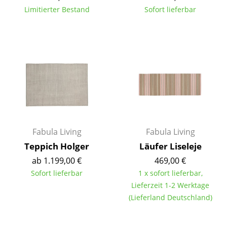
Artemide
Limitierter Bestand
Sofort lieferbar
Cassina
Fritz Hansen
HAY
Knoll International
Louis Poulsen
Muuto
Fabula Living
Fabula Living
Nils Holger Moormann
Teppich Holger
Läufer Liseleje
ab 1.199,00 €
469,00 €
Richard Lampert
Sofort lieferbar
1 x sofort lieferbar,
Thonet
Lieferzeit 1-2 Werktage
(Lieferland Deutschland)
USM Haller
Vitra