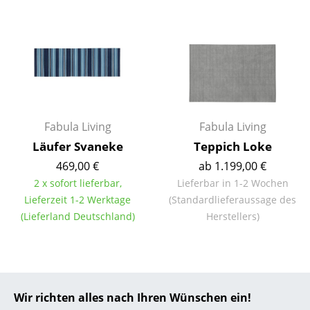
... alle Hersteller A-Z
Designer
Alvar Aalto
Arne Jacobsen
Fabula Living
Fabula Living
Charles & Ray Eames
Läufer Svaneke
Teppich Loke
469,00 €
ab 1.199,00 €
Eero Saarinen
2 x sofort lieferbar,
Lieferbar in 1-2 Wochen
Egon Eiermann
Lieferzeit 1-2 Werktage
(Standardlieferaussage des
(Lieferland Deutschland)
Herstellers)
Eileen Gray
Jean Prouvé
Le Corbusier
Wir richten alles nach Ihren Wünschen ein!
Ludwig Mies van der Rohe