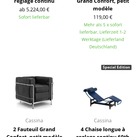
reglage continu
Grand Confort, petit
modèle
Tische
ab 5.224,00 €
119,00 €
Sofort lieferbar
Esstische
Mehr als 5 x sofort
lieferbar, Lieferzeit 1-2
Beistelltische
Werktage (Lieferland
Couchtische
Deutschland)
Schreibtische
Special Edition
Sekretäre & PC-Tische
Konferenztische
Stehtische & Stehpulte
Kindertische
Gartentische
Cassina
Cassina
2 Fauteuil Grand
4 Chaise longue à
Servierwagen
Confort, petit modèle
reglage continu 60th