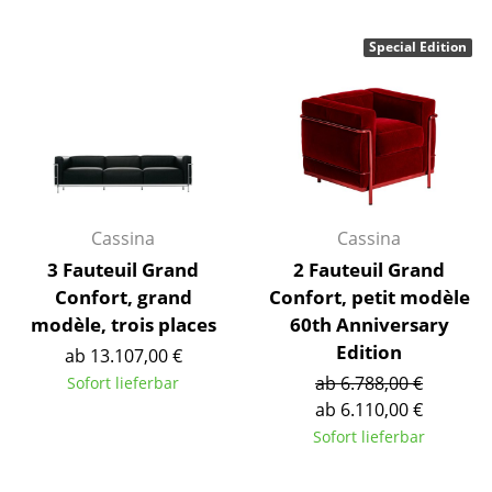
Akkuleuchten
Special Edition
... alle Leuchten
Betten
Doppelbetten
Einzelbetten
Cassina
Cassina
Stapelbetten
3 Fauteuil Grand
2 Fauteuil Grand
Kinderbetten
Confort, grand
Confort, petit modèle
modèle, trois places
60th Anniversary
Nachttische & Bettzubehör
Edition
ab 13.107,00 €
... alle Betten
ab 6.788,00 €
Sofort lieferbar
ab 6.110,00 €
Accessoires
Sofort lieferbar
Uhren