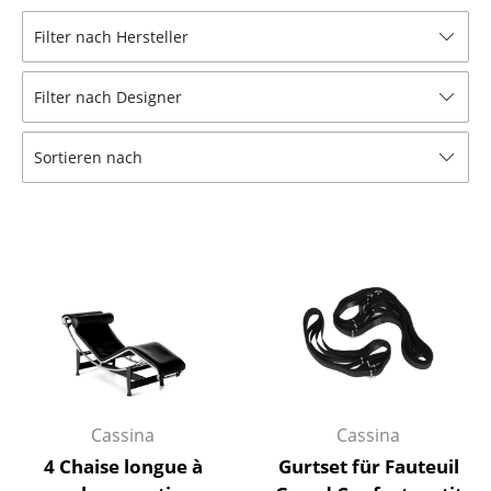
Hocker
Filter nach Hersteller
Bänke & Liegen
Filter nach Designer
Sitzsäcke
Sortieren nach
Gartenstühle
Kinderstühle
Schaukelstühle
Bürodrehstühle
Konferenzstühle
Bürosessel
Einzelteile
Cassina
Cassina
4 Chaise longue à
Gurtset für Fauteuil
... alle Sitzmöbel