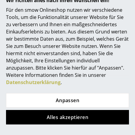
Wir richten alles nach Ihren Wünschen ein!
Für den smow Onlineshop nutzen wir verschiedene
Büro
Tools, um die Funktionalität unserer Website für Sie
Arbeitsplatz
zu verbessern und Ihnen ein maßgeschneidertes
Einkaufserlebnis zu bieten. Aus diesem Grund werten
Cassina
Cassina
Management Büro
wir bestimmte Daten aus, zum Beispiel, welches Gerät
6 Table tube d’avion
3 Fauteuil Grand
Sie zum Besuch unserer Website nutzen. Wenn Sie
Konferenzraum
Confort, grand
4.783,00 €
hiermit nicht einverstanden sind, haben Sie die
modèle Outdoor
Empfang
Lieferbar in 6-7 Wochen
Möglichkeit, Ihre Einstellungen individuell
(Standardlieferaussage des
5.836,00 €
anzupassen. Bitte klicken Sie hierfür auf "Anpassen".
Cafeteria
Herstellers)
Lieferbar in 8 Wochen
Weitere Informationen finden Sie in unserer
(Standardlieferaussage des
Datenschutzerklärung
.
Branchenlösungen
Herstellers)
Sicheres Arbeiten
Anpassen
Hersteller & Designer
Alles akzeptieren
Hersteller