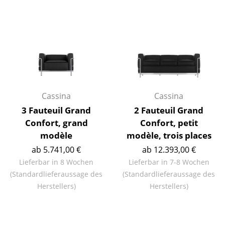
Spiegel
Figuren & Miniaturen
Vasen
Tabletts
Büroutensilien
Cassina
Cassina
3 Fauteuil Grand
2 Fauteuil Grand
Aufbewahrungsboxen
Confort, grand
Confort, petit
Decken
modèle
modèle, trois places
ab 5.741,00 €
ab 12.393,00 €
Kissen
Lieferbar in 8 Wochen
Lieferbar in 7-8 Wochen
Teppiche
(Standardlieferaussage des
(Standardlieferaussage des
Herstellers)
Herstellers)
Vorhänge
... alle Accessoires