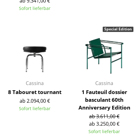
ab 9.341,00 €
Kleinaufbewahrung
Sofort lieferbar
Einzelteile
Special Edition
... alle Aufbewahrungsmöbel
Licht
Hängeleuchten & Deckenleuchten
Tischleuchten
Schreibtischleuchten
Cassina
Cassina
8 Tabouret tournant
1 Fauteuil dossier
Stehleuchten & Leseleuchten
basculant 60th
ab 2.094,00 €
Anniversary Edition
Bodenleuchten
Sofort lieferbar
ab 3.611,00 €
Wandleuchten
ab 3.250,00 €
Sofort lieferbar
Outdoor-Leuchten