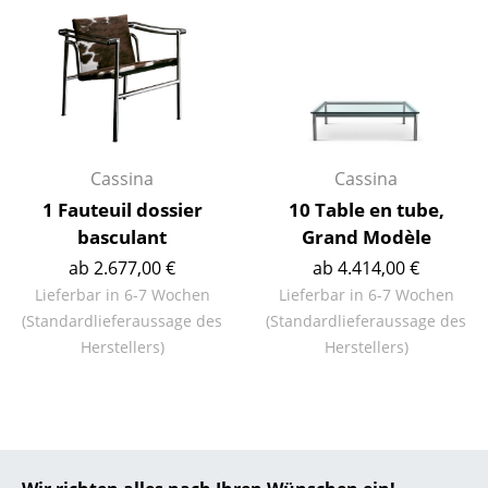
Räume
Zuhause
Wohnzimmer
Esszimmer
Cassina
Cassina
1 Fauteuil dossier
10 Table en tube,
Schlafzimmer
basculant
Grand Modèle
Kinderzimmer
ab 2.677,00 €
ab 4.414,00 €
Lieferbar in 6-7 Wochen
Lieferbar in 6-7 Wochen
Arbeitszimmer
(Standardlieferaussage des
(Standardlieferaussage des
Diele
Herstellers)
Herstellers)
Badezimmer
Stauraum
Balkon & Garten