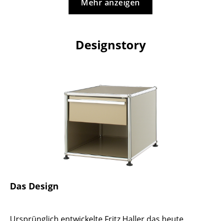
Artemide
Mehr anzeigen
Cassina
Fritz Hansen
Designstory
HAY
Knoll International
Louis Poulsen
Muuto
Nils Holger Moormann
Richard Lampert
Thonet
Das Design
USM Haller
Vitra
Ursprünglich entwickelte Fritz Haller das heute