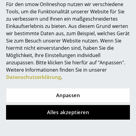
unterschiedlichste Bedürfnisse konstruieren lassen.
Für den smow Onlineshop nutzen wir verschiedene
Kernstück des USM Möbelsystems sind die
Marcel Breuer
Tools, um die Funktionalität unserer Website für Sie
Konnektoren: verchromte Metallkugeln, deren
zu verbessern und Ihnen ein maßgeschneidertes
Philippe Starck
Oberfläche gleichmäßig mit sechs
Einkaufserlebnis zu bieten. Aus diesem Grund werten
Gewindebohrungen versehen ist. Über die
wir bestimmte Daten aus, zum Beispiel, welches Gerät
Verner Panton
Verbindungskugeln können die Metallrohre in alle
Sie zum Besuch unserer Website nutzen. Wenn Sie
Richtungen angeschlossen werden. Die Metalltablare
... alle Designer A-Z
hiermit nicht einverstanden sind, haben Sie die
werden daraufhin in die so entstandene
Möglichkeit, Ihre Einstellungen individuell
Grundstruktur eingesetzt. Das minimalistische Design
anzupassen. Bitte klicken Sie hierfür auf "Anpassen".
Themen
wird vor allem durch die Rechtwinkligkeit des Systems
Weitere Informationen finden Sie in unserer
definiert, das aus Linien und Flächen besteht, die
Neu bei smow
Datenschutzerklärung
.
immer zu einer kubischen Form führen. Durch das
Inspiration
intelligente und einfache Konstruktionsprinzip ist
Anpassen
Hallers USM Möbelsystem sehr variabel. Mit
USM
Special Editions
Haller
bleibt Einrichtung immer im Prozess, da das
System individuell auf unterschiedliche
Designklassiker
Alles akzeptieren
Gegebenheiten eines Raumes angepasst, und auch zu
Frauen im Design
einem späteren Zeitpunkt problemlos in Form und
Funktion umgewandelt werden kann. Der USM Haller