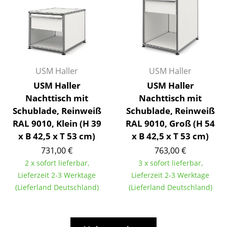
Büro
Arbeitsplatz
Management Büro
USM Haller
USM Haller
Konferenzraum
USM Haller
USM Haller
Nachttisch mit
Nachttisch mit
Empfang
Schublade, Reinweiß
Schublade, Reinweiß
Cafeteria
RAL 9010, Klein (H 39
RAL 9010, Groß (H 54
x B 42,5 x T 53 cm)
x B 42,5 x T 53 cm)
Branchenlösungen
731,00 €
763,00 €
Sicheres Arbeiten
2 x sofort lieferbar,
3 x sofort lieferbar,
Lieferzeit 2-3 Werktage
Lieferzeit 2-3 Werktage
Hersteller & Designer
(Lieferland Deutschland)
(Lieferland Deutschland)
Hersteller