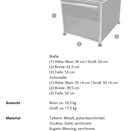
Kleinaufbewahrung
Einzelteile
... alle Aufbewahrungsmöbel
Licht
Hängeleuchten & Deckenleuchten
Maße
(1) Höhe: Klein: 39 cm / Groß: 54 cm
Tischleuchten
(2) Breite: 42,5 cm
(3) Tiefe: 53 cm
Achsmaße
Schreibtischleuchten
(1) Höhe: Klein: 35 +4 cm / Groß: 50 +4 cm
(2) Breite: 39,5 cm
Stehleuchten & Leseleuchten
(3) Tiefe: 50 cm
Bodenleuchten
Gewicht
Klein: ca. 16,5 kg
Groß: ca. 17,5 kg
Wandleuchten
Material
Tablare: Metall, pulverbeschichtet
Struktur: Stahl, verchromt
Outdoor-Leuchten
Kugeln: Messing, verchromt