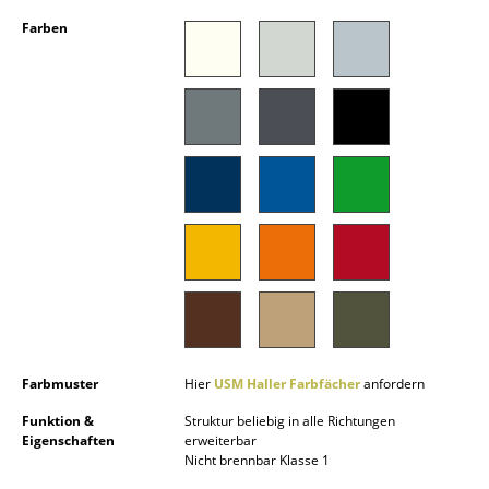
Akkuleuchten
Farben
... alle Leuchten
Betten
Doppelbetten
Einzelbetten
Stapelbetten
Kinderbetten
Nachttische & Bettzubehör
... alle Betten
Farbmuster
Hier
USM Haller Farbfächer
anfordern
Funktion &
Struktur beliebig in alle Richtungen
Accessoires
Eigenschaften
erweiterbar
Nicht brennbar Klasse 1
Uhren