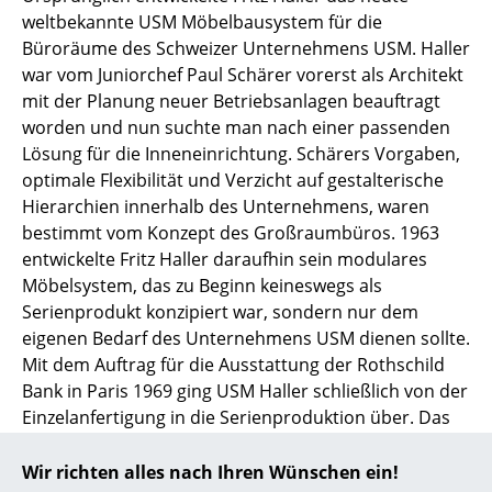
weltbekannte USM Möbelbausystem für die
... alle Hersteller A-Z
Büroräume des Schweizer Unternehmens USM. Haller
war vom Juniorchef Paul Schärer vorerst als Architekt
Designer
mit der Planung neuer Betriebsanlagen beauftragt
worden und nun suchte man nach einer passenden
Alvar Aalto
Lösung für die Inneneinrichtung. Schärers Vorgaben,
Arne Jacobsen
optimale Flexibilität und Verzicht auf gestalterische
Hierarchien innerhalb des Unternehmens, waren
Charles & Ray Eames
bestimmt vom Konzept des Großraumbüros. 1963
entwickelte Fritz Haller daraufhin sein modulares
Eero Saarinen
Möbelsystem, das zu Beginn keineswegs als
Egon Eiermann
Serienprodukt konzipiert war, sondern nur dem
eigenen Bedarf des Unternehmens USM dienen sollte.
Eileen Gray
Mit dem Auftrag für die Ausstattung der Rothschild
Bank in Paris 1969 ging USM Haller schließlich von der
Jean Prouvé
Einzelanfertigung in die Serienproduktion über. Das
Le Corbusier
Regalsystem beruht auf drei einfachen
Grundelementen, aus denen sich flexible Möbel für
Wir richten alles nach Ihren Wünschen ein!
Ludwig Mies van der Rohe