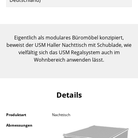
Deutschland)
Einzelteile
... alle Tische
Aufbewahren
Eigentlich als modulares Büromöbel konzipiert,
beweist der USM Haller Nachttisch mit Schublade, wie
Regale & Schränke
vielfältig sich das USM Regalsystem auch im
Bücherregale
Wohnbereich anwenden lässt.
Wandregale
Sideboards & Kommoden
Details
TV Möbel
Beistell- & Rollcontainer
Produktart
Nachttisch
Barmöbel
Abmessungen
Garderoben