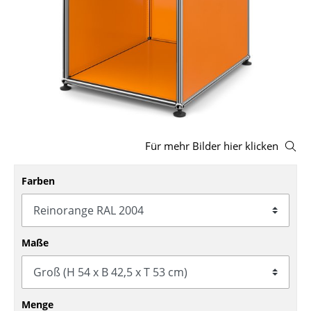
Hocker
Bänke & Liegen
Sitzsäcke
Gartenstühle
Kinderstühle
Für mehr Bilder hier klicken
Schaukelstühle
Farben
Bürodrehstühle
Konferenzstühle
Bürosessel
Maße
Einzelteile
... alle Sitzmöbel
Menge