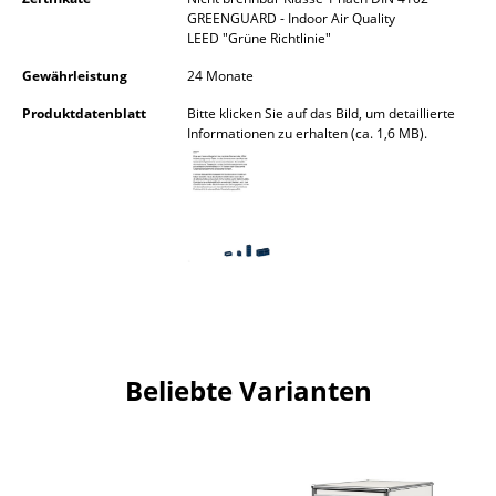
GREENGUARD - Indoor Air Quality
Räume
LEED "Grüne Richtlinie"
Gewährleistung
24 Monate
Zuhause
Produktdatenblatt
Bitte klicken Sie auf das Bild, um detaillierte
Wohnzimmer
Informationen zu erhalten (ca. 1,6 MB).
Esszimmer
Schlafzimmer
Kinderzimmer
Arbeitszimmer
Diele
Beliebte Varianten
Badezimmer
Stauraum
Balkon & Garten