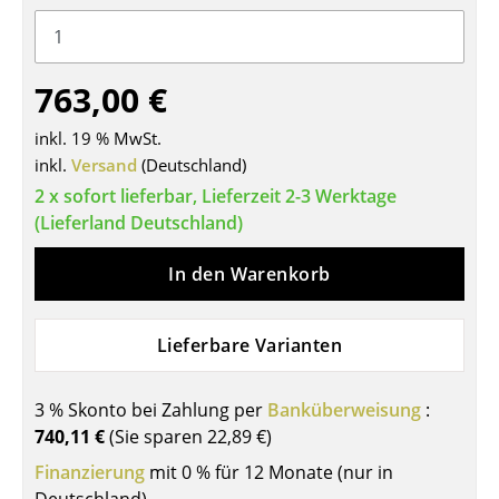
Tische
Esstische
763,00 €
Beistelltische
inkl. 19 % MwSt.
Couchtische
inkl.
Versand
(Deutschland)
2 x sofort lieferbar, Lieferzeit 2-3 Werktage
Schreibtische
(Lieferland Deutschland)
Sekretäre & PC-Tische
In den Warenkorb
Konferenztische
Stehtische & Stehpulte
Lieferbare Varianten
Kindertische
3 % Skonto bei Zahlung per
Banküberweisung
:
Gartentische
740,11 €
(Sie sparen
22,89 €
)
Finanzierung
mit 0 % für 12 Monate (nur in
Servierwagen