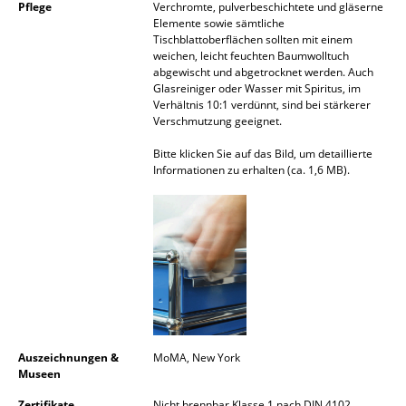
Pflege
Verchromte, pulverbeschichtete und gläserne
Spiegel
Elemente sowie sämtliche
Tischblattoberflächen sollten mit einem
weichen, leicht feuchten Baumwolltuch
Figuren & Miniaturen
abgewischt und abgetrocknet werden. Auch
Glasreiniger oder Wasser mit Spiritus, im
Vasen
Verhältnis 10:1 verdünnt, sind bei stärkerer
Verschmutzung geeignet.
Tabletts
Bitte klicken Sie auf das Bild, um detaillierte
Büroutensilien
Informationen zu erhalten (ca. 1,6 MB).
Aufbewahrungsboxen
Decken
Kissen
Teppiche
Vorhänge
Auszeichnungen &
MoMA, New York
Museen
... alle Accessoires
Zertifikate
Nicht brennbar Klasse 1 nach DIN 4102