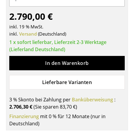
Tische
2.790,00 €
Esstische
inkl. 19 % MwSt.
Beistelltische
inkl.
Versand
(Deutschland)
1 x sofort lieferbar, Lieferzeit 2-3 Werktage
Couchtische
(Lieferland Deutschland)
Schreibtische
In den Warenkorb
Sekretäre & PC-Tische
Konferenztische
Lieferbare Varianten
Stehtische & Stehpulte
3 % Skonto bei Zahlung per
Banküberweisung
:
Kindertische
2.706,30 €
(Sie sparen
83,70 €
)
Gartentische
Finanzierung
mit 0 % für 12 Monate (nur in
Deutschland)
Servierwagen