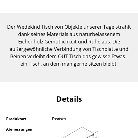
Einzelteile
... alle Tische
Der Wedekind Tisch von Objekte unserer Tage strahlt
Aufbewahren
dank seines Materials aus naturbelassenem
Eichenholz Gemütlichkeit und Ruhe aus. Die
Regale & Schränke
außergewöhnliche Verbindung von Tischplatte und
Beinen verleiht dem OUT Tisch das gewisse Etwas -
Bücherregale
ein Tisch, an dem man gerne sitzen bleibt.
Wandregale
Sideboards & Kommoden
TV Möbel
Details
Beistell- & Rollcontainer
Barmöbel
Produktart
Esstisch
Abmessungen
Garderoben