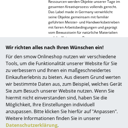
Ressourcen werden Objekte unserer Tage im
gesamten Kreativprozess vollends gerecht.
Spiegel
Das Label made in Germany verwirklicht
seine Objekte gemeinsam mit familiär
Figuren & Miniaturen
geführten Meister- und Handwerksbetrieben
mit fairen Arbeitsbedingungen und geprägt
Vasen
vom Bewusstsein für natürliche Materialien
und der Nutzung von Ressourcen aus
Tabletts
nachhaltiger, regenerativer Forstwirtschaft.
Wir richten alles nach Ihren Wünschen ein!
Aus traditionellem Handwerk und der
Büroutensilien
Anwendung neuester innovativer
Für den smow Onlineshop nutzen wir verschiedene
Technologien entstehen Objekte mit höchster
Tools, um die Funktionalität unserer Website für Sie
Qualität und zeitlosem Design.
Aufbewahrungsboxen
zu verbessern und Ihnen ein maßgeschneidertes
Gewährleistung
24 Monate
Decken
Einkaufserlebnis zu bieten. Aus diesem Grund werten
Zubehör
OUT Pflegeset Holz
wir bestimmte Daten aus, zum Beispiel, welches Gerät
Kissen
Sie zum Besuch unserer Website nutzen. Wenn Sie
hiermit nicht einverstanden sind, haben Sie die
Teppiche
Möglichkeit, Ihre Einstellungen individuell
Vorhänge
anzupassen. Bitte klicken Sie hierfür auf "Anpassen".
Beliebte Varianten
Weitere Informationen finden Sie in unserer
... alle Accessoires
Datenschutzerklärung
.