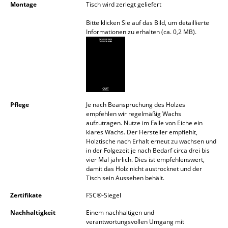
Montage
Tisch wird zerlegt geliefert
Akkuleuchten
Bitte klicken Sie auf das Bild, um detaillierte
... alle Leuchten
Informationen zu erhalten (ca. 0,2 MB).
Betten
Doppelbetten
Einzelbetten
Pflege
Je nach Beanspruchung des Holzes
empfehlen wir regelmäßig Wachs
Stapelbetten
aufzutragen. Nutze im Falle von Eiche ein
klares Wachs. Der Hersteller empfiehlt,
Kinderbetten
Holztische nach Erhalt erneut zu wachsen und
in der Folgezeit je nach Bedarf circa drei bis
Nachttische & Bettzubehör
vier Mal jährlich. Dies ist empfehlenswert,
damit das Holz nicht austrocknet und der
... alle Betten
Tisch sein Aussehen behält.
Zertifikate
FSC®-Siegel
Accessoires
Nachhaltigkeit
Einem nachhaltigen und
Uhren
verantwortungsvollen Umgang mit