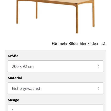
Hocker
Bänke & Liegen
Sitzsäcke
Gartenstühle
Für mehr Bilder hier klicken
Kinderstühle
Größe
Schaukelstühle
Bürodrehstühle
Konferenzstühle
Material
Bürosessel
Einzelteile
Menge
... alle Sitzmöbel