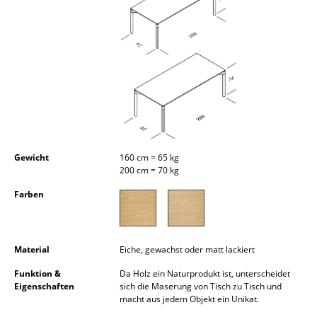
Kleinaufbewahrung
Einzelteile
... alle Aufbewahrungsmöbel
Licht
Hängeleuchten & Deckenleuchten
Gewicht
160 cm = 65 kg
Tischleuchten
200 cm = 70 kg
Schreibtischleuchten
Farben
Stehleuchten & Leseleuchten
Bodenleuchten
Material
Eiche, gewachst oder matt lackiert
Wandleuchten
Funktion &
Da Holz ein Naturprodukt ist, unterscheidet
Eigenschaften
sich die Maserung von Tisch zu Tisch und
macht aus jedem Objekt ein Unikat.
Outdoor-Leuchten