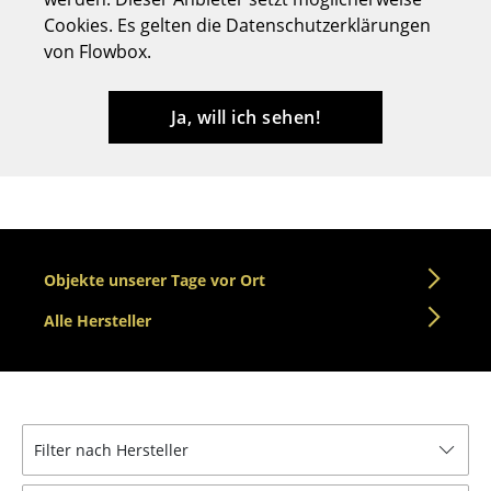
Cookies. Es gelten die Datenschutzerklärungen
Hocker
von Flowbox.
Bänke & Liegen
Sitzsäcke
Ja, will ich sehen!
Gartenstühle
Kinderstühle
Schaukelstühle
Objekte unserer Tage vor Ort
Bürodrehstühle
Alle Hersteller
Konferenzstühle
Bürosessel
Einzelteile
Filter nach Hersteller
... alle Sitzmöbel