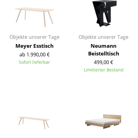
Räume
Zuhause
Wohnzimmer
Objekte unserer Tage
Objekte unserer Tage
Meyer Esstisch
Neumann
Esszimmer
Beistelltisch
ab 1.990,00 €
Schlafzimmer
499,00 €
Sofort lieferbar
Limitierter Bestand
Kinderzimmer
Arbeitszimmer
Diele
Badezimmer
Stauraum
Balkon & Garten