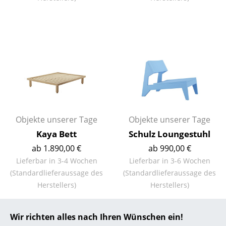
... alle Hersteller A-Z
Designer
Alvar Aalto
Arne Jacobsen
Charles & Ray Eames
Objekte unserer Tage
Objekte unserer Tage
Eero Saarinen
Kaya Bett
Schulz Loungestuhl
Egon Eiermann
ab 1.890,00 €
ab 990,00 €
Lieferbar in 3-4 Wochen
Lieferbar in 3-6 Wochen
Eileen Gray
(Standardlieferaussage des
(Standardlieferaussage des
Jean Prouvé
Herstellers)
Herstellers)
Le Corbusier
Wir richten alles nach Ihren Wünschen ein!
Ludwig Mies van der Rohe