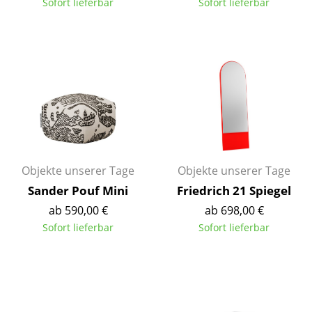
Sofort lieferbar
Sofort lieferbar
Spiegel
Figuren & Miniaturen
Vasen
Tabletts
Büroutensilien
Aufbewahrungsboxen
Objekte unserer Tage
Objekte unserer Tage
Decken
Sander Pouf Mini
Friedrich 21 Spiegel
ab 590,00 €
ab 698,00 €
Kissen
Sofort lieferbar
Sofort lieferbar
Teppiche
Vorhänge
... alle Accessoires