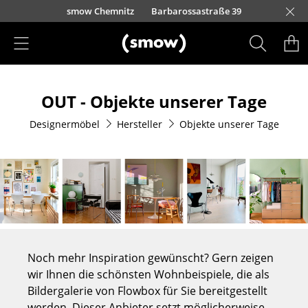
Direkt zum Inhalt
urfürstendamm 100
smow Chemnitz
Barbarossastraße 39
smow Frankfurt
smow Essen
smow Schwarzwald
smow Nürnberg
smow München
smow Freiburg
smow Kempten
smow Düsseldorf
smow Hannover
smow Stuttgart
smow Konstanz
smow Solothurn
smow Hamburg
smow Mainz
smow Köln
smow Leipzig
Rütte
Ha
L
H
I
Produkte
OUT - Objekte unserer Tage
Sitzmöbel
Designermöbel
Hersteller
Objekte unserer Tage
Esszimmerstühle
Sofas
Sessel
Loungesessel
Stühle
Noch mehr Inspiration gewünscht? Gern zeigen
Freischwinger
wir Ihnen die schönsten Wohnbeispiele, die als
Bildergalerie von Flowbox für Sie bereitgestellt
Barhocker
werden. Dieser Anbieter setzt möglicherweise