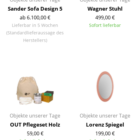
Akkuleuchten
Sander Sofa Design 5
Wagner Stuhl
ab 6.100,00 €
499,00 €
... alle Leuchten
Lieferbar in 5 Wochen
Sofort lieferbar
(Standardlieferaussage des
Betten
Herstellers)
Doppelbetten
Einzelbetten
Stapelbetten
Kinderbetten
Nachttische & Bettzubehör
... alle Betten
Objekte unserer Tage
Objekte unserer Tage
Accessoires
OUT Pflegeset Holz
Lorenz Spiegel
59,00 €
199,00 €
Uhren