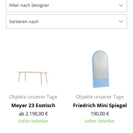
Filter nach Designer
Tische
Esstische
Sortieren nach
Beistelltische
Couchtische
Schreibtische
Sekretäre & PC-Tische
Konferenztische
Stehtische & Stehpulte
Objekte unserer Tage
Objekte unserer Tage
Kindertische
Meyer 23 Esstisch
Friedrich Mini Spiegel
ab 2.190,00 €
190,00 €
Gartentische
Sofort lieferbar
Sofort lieferbar
Servierwagen