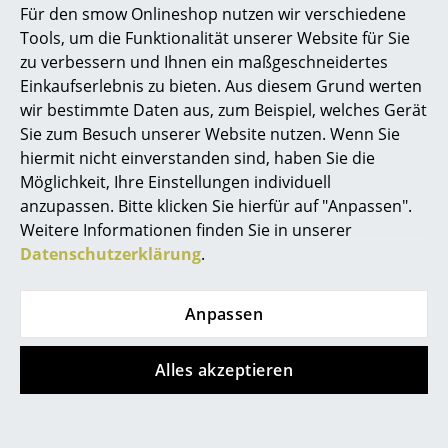
Für den smow Onlineshop nutzen wir verschiedene
Marcel Breuer
Tools, um die Funktionalität unserer Website für Sie
Sie haben nicht gefunden, was Sie suchen?
zu verbessern und Ihnen ein maßgeschneidertes
Philippe Starck
Wir liefern alle Produkte dieses Herstellers. Bitte
Einkaufserlebnis zu bieten. Aus diesem Grund werten
kontaktieren Sie uns unter
0341 22228810
oder
wir bestimmte Daten aus, zum Beispiel, welches Gerät
Verner Panton
service@smow.de
für Ihre Produktanfrage.
Sie zum Besuch unserer Website nutzen. Wenn Sie
... alle Designer A-Z
hiermit nicht einverstanden sind, haben Sie die
Möglichkeit, Ihre Einstellungen individuell
anzupassen. Bitte klicken Sie hierfür auf "Anpassen".
Themen
Weitere Informationen finden Sie in unserer
Neu bei smow
Datenschutzerklärung
.
Inspiration
Anpassen
Special Editions
Designklassiker
Alles akzeptieren
Frauen im Design
Objekte unserer Tage: