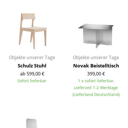
Einzelteile
... alle Tische
Aufbewahren
Regale & Schränke
Bücherregale
Objekte unserer Tage
Objekte unserer Tage
Wandregale
Schulz Stuhl
Novak Beistelltisch
ab 599,00 €
399,00 €
Sideboards & Kommoden
Sofort lieferbar
1 x sofort lieferbar,
TV Möbel
Lieferzeit 1-2 Werktage
(Lieferland Deutschland)
Beistell- & Rollcontainer
Barmöbel
Garderoben