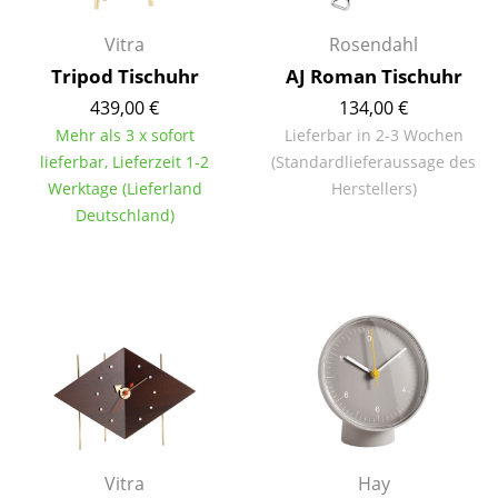
Akkuleuchten
Vitra
Rosendahl
... alle Leuchten
Tripod Tischuhr
AJ Roman Tischuhr
439,00 €
134,00 €
Betten
Mehr als 3 x sofort
Lieferbar in 2-3 Wochen
lieferbar, Lieferzeit 1-2
(Standardlieferaussage des
Doppelbetten
Werktage (Lieferland
Herstellers)
Einzelbetten
Deutschland)
Stapelbetten
Kinderbetten
Nachttische & Bettzubehör
... alle Betten
Accessoires
Vitra
Hay
Uhren