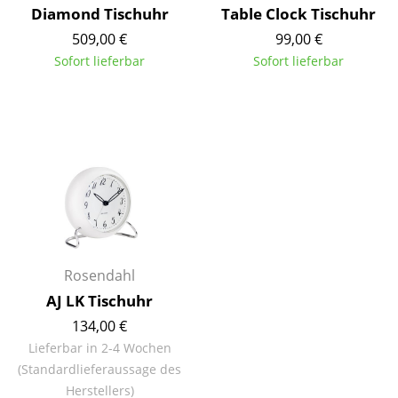
Diamond Tischuhr
Table Clock Tischuhr
Spiegel
509,00 €
99,00 €
Figuren & Miniaturen
Sofort lieferbar
Sofort lieferbar
Vasen
Tabletts
Büroutensilien
Aufbewahrungsboxen
Decken
Kissen
Rosendahl
AJ LK Tischuhr
Teppiche
134,00 €
Vorhänge
Lieferbar in 2-4 Wochen
(Standardlieferaussage des
... alle Accessoires
Herstellers)