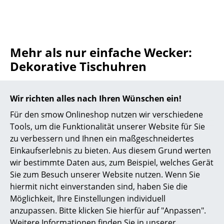
Räume
Zuhause
Mehr als nur einfache Wecker:
Wohnzimmer
Dekorative Tischuhren
Esszimmer
Schlafzimmer
Wie auch bei
Wanduhren
liegt in der Zeitangabe zwar
Wir richten alles nach Ihren Wünschen ein!
die eigentliche Funktion von Tischuhren –
Für den smow Onlineshop nutzen wir verschiedene
Kinderzimmer
Designertisch- und -wanduhren haben jedoch vor
Tools, um die Funktionalität unserer Website für Sie
allem auch als dekorative Objekte eine besondere
Arbeitszimmer
zu verbessern und Ihnen ein maßgeschneidertes
Bedeutung, und - man denke an die kunstvoll
Einkaufserlebnis zu bieten. Aus diesem Grund werten
Diele
gefertigten Tischuhren aus der Zeit des Barock - eine
wir bestimmte Daten aus, zum Beispiel, welches Gerät
lange Tradition in repräsentativen und privaten
Sie zum Besuch unserer Website nutzen. Wenn Sie
Badezimmer
Räumen. George Nelson ist einer der Designer aus
hiermit nicht einverstanden sind, haben Sie die
der Mitte des zwanzigsten Jahrhunderts, die sich dem
Stauraum
Möglichkeit, Ihre Einstellungen individuell
Genre Tischuhr angenommen haben. Neben einer
anzupassen. Bitte klicken Sie hierfür auf "Anpassen".
Balkon & Garten
Reihe von Wanduhren, heute Klassiker des
Mid-
Weitere Informationen finden Sie in unserer