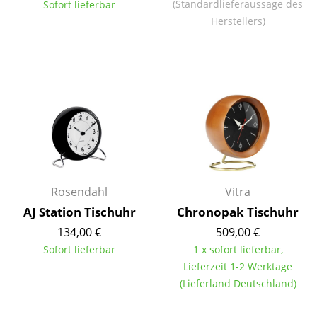
(Standardlieferaussage des
Sofort lieferbar
Tische
Herstellers)
Esstische
Beistelltische
Couchtische
Schreibtische
Sekretäre & PC-Tische
Konferenztische
Rosendahl
Vitra
AJ Station Tischuhr
Chronopak Tischuhr
Stehtische & Stehpulte
134,00 €
509,00 €
Kindertische
Sofort lieferbar
1 x sofort lieferbar,
Lieferzeit 1-2 Werktage
Gartentische
(Lieferland Deutschland)
Servierwagen