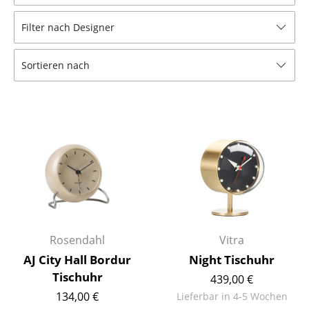
Hocker
Filter nach Designer
Bänke & Liegen
Sortieren nach
Sitzsäcke
Gartenstühle
Kinderstühle
Schaukelstühle
Bürodrehstühle
Konferenzstühle
Bürosessel
Rosendahl
Vitra
AJ City Hall Bordur
Night Tischuhr
Einzelteile
Tischuhr
439,00 €
... alle Sitzmöbel
134,00 €
Lieferbar in 4-5 Wochen