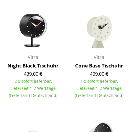
Einzelteile
... alle Tische
Aufbewahren
Regale & Schränke
Bücherregale
Vitra
Vitra
Night Black Tischuhr
Cone Base Tischuhr
Wandregale
439,00 €
409,00 €
Sideboards & Kommoden
2 x sofort lieferbar,
1 x sofort lieferbar,
Lieferzeit 1-2 Werktage
Lieferzeit 1-2 Werktage
TV Möbel
(Lieferland Deutschland)
(Lieferland Deutschland)
Beistell- & Rollcontainer
Barmöbel
Garderoben