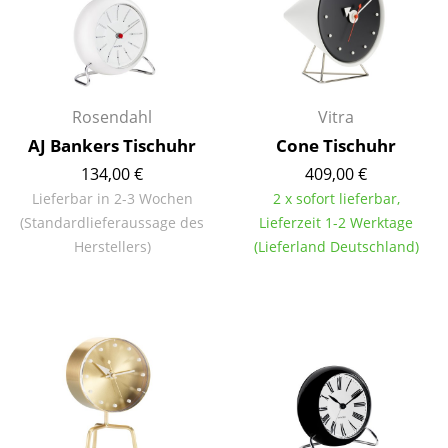
Kleinaufbewahrung
Einzelteile
... alle Aufbewahrungsmöbel
Rosendahl
Vitra
AJ Bankers Tischuhr
Cone Tischuhr
Licht
134,00 €
409,00 €
Hängeleuchten & Deckenleuchten
Lieferbar in 2-3 Wochen
2 x sofort lieferbar,
(Standardlieferaussage des
Lieferzeit 1-2 Werktage
Tischleuchten
Herstellers)
(Lieferland Deutschland)
Schreibtischleuchten
Stehleuchten & Leseleuchten
Bodenleuchten
Wandleuchten
Outdoor-Leuchten