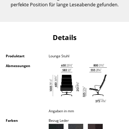
perfekte Position für lange Leseabende gefunden.
Kleinaufbewahrung
Einzelteile
... alle Aufbewahrungsmöbel
Details
Licht
Hängeleuchten & Deckenleuchten
Produktart
Lounge Stuhl
Tischleuchten
Abmessungen
Schreibtischleuchten
Stehleuchten & Leseleuchten
Bodenleuchten
Wandleuchten
Angaben in mm
Farben
Bezug Leder
Outdoor-Leuchten