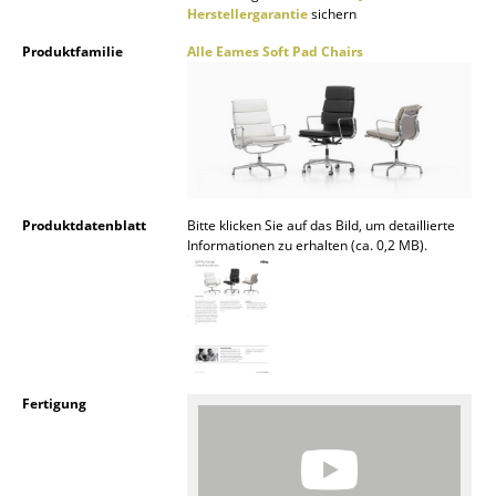
Herstellergarantie
sichern
Räume
Produktfamilie
Alle Eames Soft Pad Chairs
Zuhause
Wohnzimmer
Esszimmer
Schlafzimmer
Produktdatenblatt
Bitte klicken Sie auf das Bild, um detaillierte
Informationen zu erhalten (ca. 0,2 MB).
Kinderzimmer
Arbeitszimmer
Diele
Badezimmer
Fertigung
Stauraum
Balkon & Garten