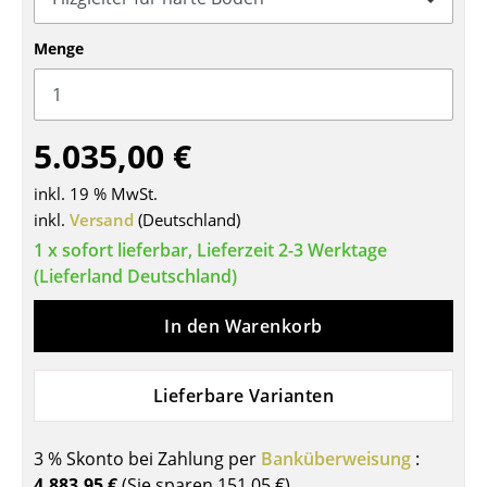
Tische
Menge
Esstische
Beistelltische
5.035,00 €
Couchtische
inkl. 19 % MwSt.
Schreibtische
inkl.
Versand
(Deutschland)
Sekretäre & PC-Tische
1 x sofort lieferbar, Lieferzeit 2-3 Werktage
(Lieferland Deutschland)
Konferenztische
In den Warenkorb
Stehtische & Stehpulte
Kindertische
Lieferbare Varianten
Gartentische
3 % Skonto bei Zahlung per
Banküberweisung
:
Servierwagen
4.883,95 €
(Sie sparen
151,05 €
)