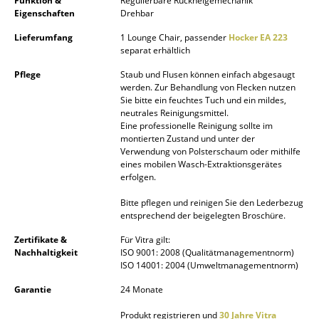
Funktion &
Regulierbare Rückneigemechanik
Eigenschaften
Drehbar
Spiegel
Lieferumfang
1 Lounge Chair, passender
Hocker EA 223
Figuren & Miniaturen
separat erhältlich
Vasen
Pflege
Staub und Flusen können einfach abgesaugt
werden. Zur Behandlung von Flecken nutzen
Sie bitte ein feuchtes Tuch und ein mildes,
Tabletts
neutrales Reinigungsmittel.
Eine professionelle Reinigung sollte im
Büroutensilien
montierten Zustand und unter der
Verwendung von Polsterschaum oder mithilfe
Aufbewahrungsboxen
eines mobilen Wasch-Extraktionsgerätes
erfolgen.
Decken
Bitte pflegen und reinigen Sie den Lederbezug
entsprechend der beigelegten Broschüre.
Kissen
Zertifikate &
Für Vitra gilt:
Teppiche
Nachhaltigkeit
ISO 9001: 2008 (Qualitätmanagementnorm)
ISO 14001: 2004 (Umweltmanagementnorm)
Vorhänge
Garantie
24 Monate
... alle Accessoires
Produkt registrieren und
30 Jahre Vitra