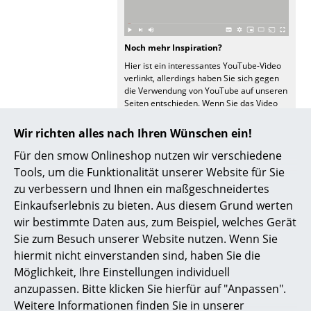
Büro
Noch mehr Inspiration?
Arbeitsplatz
Hier ist ein interessantes YouTube-Video
Management Büro
verlinkt, allerdings haben Sie sich gegen
die Verwendung von YouTube auf unseren
Seiten entschieden. Wenn Sie das Video
Konferenzraum
jetzt sehen möchten, klicken Sie bitte
hier
um Ihre Einstellungen zu ändern.
Wir richten alles nach Ihren Wünschen ein!
Empfang
Für den smow Onlineshop nutzen wir verschiedene
Video
Cafeteria
Tools, um die Funktionalität unserer Website für Sie
zu verbessern und Ihnen ein maßgeschneidertes
Branchenlösungen
Einkaufserlebnis zu bieten. Aus diesem Grund werten
Sicheres Arbeiten
wir bestimmte Daten aus, zum Beispiel, welches Gerät
Sie zum Besuch unserer Website nutzen. Wenn Sie
hiermit nicht einverstanden sind, haben Sie die
Hersteller & Designer
Noch mehr Inspiration?
Möglichkeit, Ihre Einstellungen individuell
Hier ist ein interessantes YouTube-Video
Hersteller
anzupassen. Bitte klicken Sie hierfür auf "Anpassen".
verlinkt, allerdings haben Sie sich gegen
Weitere Informationen finden Sie in unserer
die Verwendung von YouTube auf unseren