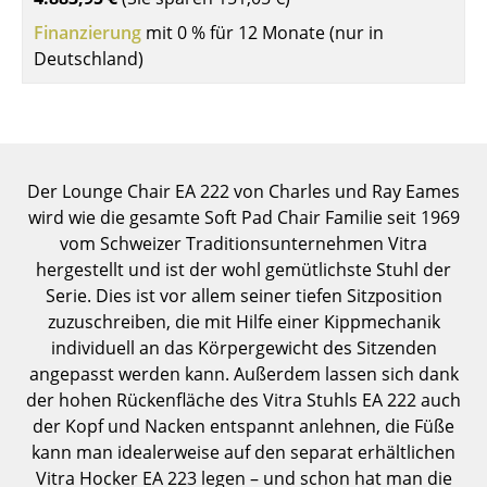
Einzelteile
Finanzierung
mit 0 % für 12 Monate (nur in
Deutschland)
... alle Tische
Aufbewahren
Regale & Schränke
Der Lounge Chair EA 222 von Charles und Ray Eames
Bücherregale
wird wie die gesamte Soft Pad Chair Familie seit 1969
vom Schweizer Traditionsunternehmen Vitra
Wandregale
hergestellt und ist der wohl gemütlichste Stuhl der
Sideboards & Kommoden
Serie. Dies ist vor allem seiner tiefen Sitzposition
zuzuschreiben, die mit Hilfe einer Kippmechanik
TV Möbel
individuell an das Körpergewicht des Sitzenden
angepasst werden kann. Außerdem lassen sich dank
Beistell- & Rollcontainer
der hohen Rückenfläche des Vitra Stuhls EA 222 auch
Barmöbel
der Kopf und Nacken entspannt anlehnen, die Füße
kann man idealerweise auf den separat erhältlichen
Garderoben
Vitra Hocker EA 223 legen – und schon hat man die