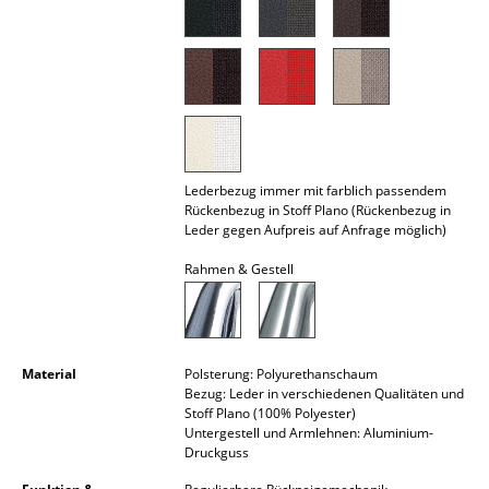
Akkuleuchten
... alle Leuchten
Betten
Doppelbetten
Lederbezug immer mit farblich passendem
Einzelbetten
Rückenbezug in Stoff Plano (Rückenbezug in
Leder gegen Aufpreis auf Anfrage möglich)
Stapelbetten
Rahmen & Gestell
Kinderbetten
Nachttische & Bettzubehör
Material
Polsterung: Polyurethanschaum
... alle Betten
Bezug: Leder in verschiedenen Qualitäten und
Stoff Plano (100% Polyester)
Accessoires
Untergestell und Armlehnen: Aluminium-
Druckguss
Uhren