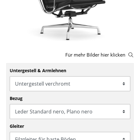
Hocker
Bänke & Liegen
Sitzsäcke
Gartenstühle
Für mehr Bilder hier klicken
Kinderstühle
Untergestell & Armlehnen
Schaukelstühle
Bürodrehstühle
Konferenzstühle
Bezug
Bürosessel
Einzelteile
Gleiter
... alle Sitzmöbel