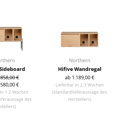
Barmöbel
Outdoor-Leuchten
Garderoben
Akkuleuchten
Kleinaufbewahrung
... alle Leuchten
Einzelteile
... alle Aufbewahrungsmöbel
USM Haller Konfigurator
rthern
Northern
 Sideboard
Hifive Wandregal
.858,00 €
ab 1.189,00 €
.580,00 €
Lieferbar in 2-3 Wochen
 in 1-2 Wochen
(Standardlieferaussage des
eferaussage des
Herstellers)
Zuhause
stellers)
Wohnzimmer
Esszimmer
Schlafzimmer