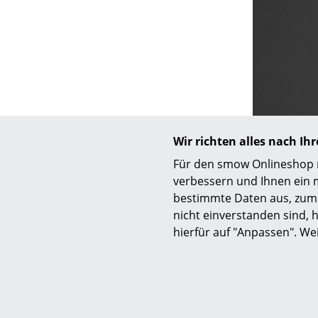
S
K
B
Wir richten alles nach I
V
Für den smow Onlineshop nu
F
verbessern und Ihnen ein 
R
bestimmte Daten aus, zum 
Un
nicht einverstanden sind, h
hierfür auf "Anpassen". We
A
D
Der norwegis