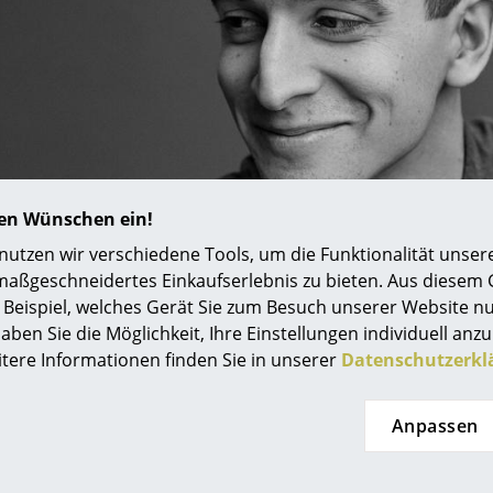
Farbwelten
Das Original
Geschenkideen
ervice
ontakt
ezahlung
hren Wünschen ein!
ersand
tzen wir verschiedene Tools, um die Funktionalität unsere
AQ
maßgeschneidertes Einkaufserlebnis zu bieten. Aus diesem
ückgabe & Umtausch
Beispiel, welches Gerät Sie zum Besuch unserer Website nu
sere Vorteile auf einen Blick
aben Sie die Möglichkeit, Ihre Einstellungen individuell anzu
itere Informationen finden Sie in unserer
Datenschutzerkl
GB
atenschutz
Anpassen
Projektplanung
che Designer Rudi Wulff