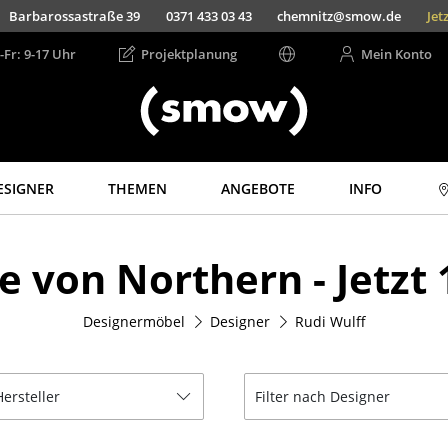
rf
Lorettostraße 28
0211 735 640 70
duesseldorf@smow.de
-Fr: 9-17 Uhr
Projektplanung
Mein Konto
ESIGNER
THEMEN
ANGEBOTE
INFO
Aufbewahren
Licht
e von Northern - Jetzt
Regale & Schränke
Hängeleuchten &
Deckenleuchten
Bücherregale
Tischleuchten
Designermöbel
Designer
Rudi Wulff
Wandregale
Schreibtischleuchten
Sideboards &
Kommoden
Stehleuchten &
Leseleuchten
Hersteller
Filter nach Designer
TV Möbel
Bodenleuchten
Beistell- &
Rollcontainer
Wandleuchten