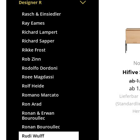
Stehpulte
Designer R
Hocker
Kindertische
Bänke & Liegen
Rasch & Einsiedler
Gartentische
Sitzsäcke
Ray Eames
Servierwagen
Gartenstühle
Richard Lampert
Einzelteile
Kinderstühle
Richard Sapper
... alle Tische
Schaukelstühle
Rikke Frost
Bürodrehstühle
Rob Zinn
No
Konferenzstühle
Rodolfo Dordoni
Hifive
Bürosessel
Roee Magdassi
ab 1
Einzelteile
Rolf Heide
ab 1
... alle Sitzmöbel
Romano Marcato
Lieferbar
(Standardli
Ron Arad
Her
Ronan & Erwan
Bouroullec
Ronan Bouroullec
Rudi Wulff