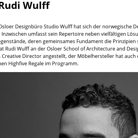
Rudi Wulff
Richard Lampert
Ludwig Mies van der Rohe
Thonet
Marcel Breuer
USM Haller
Philippe Starck
Osloer Designbüro Studio Wulff hat sich der norwegische De
Vitra
Verner Panton
rt. Inzwischen umfasst sein Repertoire neben vielfältigen 
... alle Hersteller A-Z
... alle Designer A-Z
genstände, deren gemeinsames Fundament die Prinzipien s
at Rudi Wulff an der Osloer School of Architecture and Des
Neu bei smow
s Creative Director angestellt, der Möbelhersteller hat auch 
Inspiration
en Highfive Regale im Programm.
Special Editions
Designklassiker
Frauen im Design
Bauhaus Design
Midcentury Design
Skandinavisches De
Italienisches Design
Nachhaltiges Desig
Natürliche Material