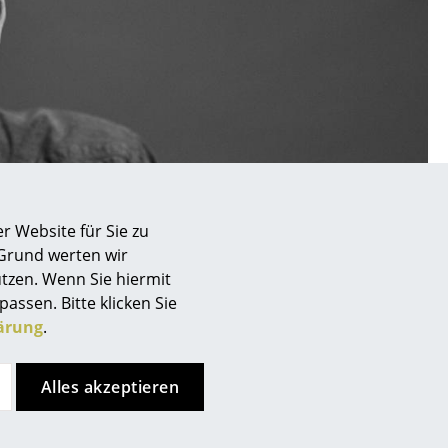
Unternehmen
Über uns
smow vor Ort
Katalog
r Website für Sie zu
Jobs bei smow
 Grund werten wir
Arbeiten bei smow
tzen. Wenn Sie hiermit
Newsletter
passen. Bitte klicken Sie
ärung
.
Journal
Presse
Impressum
Alles akzeptieren
Stores