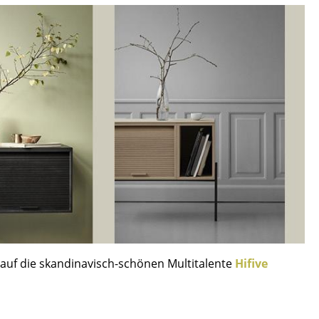
Empfang
Cafeteria
Branchenlösungen
Sicheres Arbeiten
Das Original
auf die skandinavisch-schönen Multitalente
Hifive