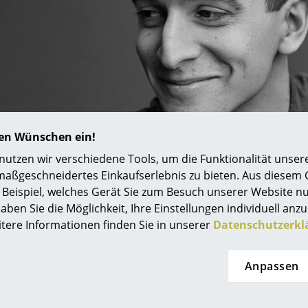
Farbwelten
Das Original
Geschenkideen
ervice
ontakt
ezahlung
hren Wünschen ein!
ersand
tzen wir verschiedene Tools, um die Funktionalität unsere
AQ
maßgeschneidertes Einkaufserlebnis zu bieten. Aus diesem
ückgabe & Umtausch
Beispiel, welches Gerät Sie zum Besuch unserer Website nu
sere Vorteile auf einen Blick
aben Sie die Möglichkeit, Ihre Einstellungen individuell anzu
itere Informationen finden Sie in unserer
Datenschutzerkl
GB
atenschutz
Anpassen
Projektplanung
che Designer Rudi Wulff