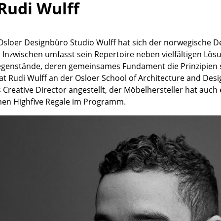
Rudi Wulff
Richard Lampert
Ludwig Mies van der Rohe
Thonet
Marcel Breuer
USM Haller
Philippe Starck
Osloer Designbüro Studio Wulff hat sich der norwegische De
Vitra
Verner Panton
rt. Inzwischen umfasst sein Repertoire neben vielfältigen 
... alle Hersteller A-Z
... alle Designer A-Z
genstände, deren gemeinsames Fundament die Prinzipien s
at Rudi Wulff an der Osloer School of Architecture and Des
Neu bei smow
s Creative Director angestellt, der Möbelhersteller hat auch 
Inspiration
en Highfive Regale im Programm.
Special Editions
Designklassiker
Frauen im Design
Bauhaus Design
Midcentury Design
Skandinavisches De
Italienisches Design
Nachhaltiges Desig
Natürliche Material