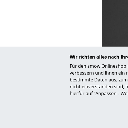
S
K
B
Wir richten alles nach I
V
Für den smow Onlineshop nu
F
verbessern und Ihnen ein 
R
bestimmte Daten aus, zum 
Un
nicht einverstanden sind, h
hierfür auf "Anpassen". We
A
D
Der norwegis