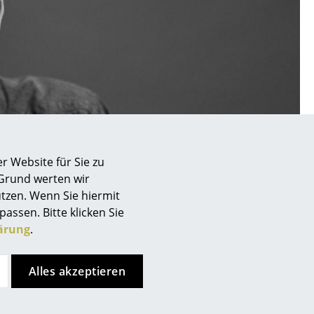
Unternehmen
Über uns
smow vor Ort
Katalog
r Website für Sie zu
Jobs bei smow
 Grund werten wir
Arbeiten bei smow
tzen. Wenn Sie hiermit
Newsletter
passen. Bitte klicken Sie
ärung
.
Journal
Presse
Impressum
Alles akzeptieren
Stores