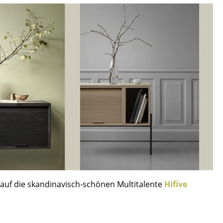
Empfang
Cafeteria
Branchenlösungen
Sicheres Arbeiten
Das Original
auf die skandinavisch-schönen Multitalente
Hifive