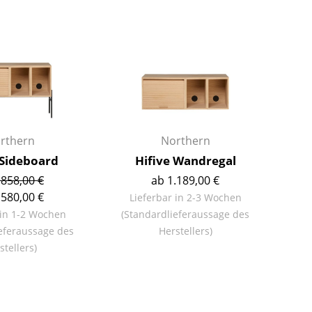
Barmöbel
Outdoor-Leuchten
Garderoben
Akkuleuchten
Kleinaufbewahrung
... alle Leuchten
Einzelteile
... alle Aufbewahrungsmöbel
USM Haller Konfigurator
rthern
Northern
 Sideboard
Hifive Wandregal
.858,00 €
ab 1.189,00 €
.580,00 €
Lieferbar in 2-3 Wochen
 in 1-2 Wochen
(Standardlieferaussage des
eferaussage des
Herstellers)
Zuhause
stellers)
Wohnzimmer
Esszimmer
Schlafzimmer