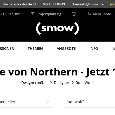
Barbarossastraße 39
0371 433 03 43
chemnitz@smow.de
Jet
-Fr: 9-17 Uhr
Projektplanung
Mein Konto
ESIGNER
THEMEN
ANGEBOTE
INFO
Aufbewahren
Licht
e von Northern - Jetzt
Regale & Schränke
Hängeleuchten &
Deckenleuchten
Bücherregale
Tischleuchten
Designermöbel
Designer
Rudi Wulff
Wandregale
Schreibtischleuchten
Sideboards &
Kommoden
Stehleuchten &
Leseleuchten
Hersteller
Rudi Wulff
TV Möbel
Bodenleuchten
Beistell- &
Rollcontainer
Wandleuchten