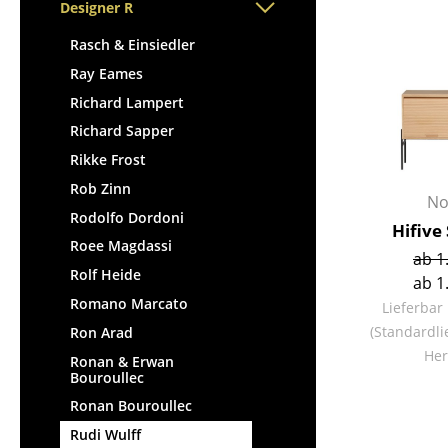
Stehpulte
Designer R
Hocker
Kindertische
Bänke & Liegen
Rasch & Einsiedler
Gartentische
Sitzsäcke
Ray Eames
Servierwagen
Gartenstühle
Richard Lampert
Einzelteile
Kinderstühle
Richard Sapper
... alle Tische
Schaukelstühle
Rikke Frost
Bürodrehstühle
Rob Zinn
No
Konferenzstühle
Rodolfo Dordoni
Hifive
Bürosessel
Roee Magdassi
ab 1
Einzelteile
Rolf Heide
ab 1
... alle Sitzmöbel
Romano Marcato
Lieferbar
(Standardli
Ron Arad
Her
Ronan & Erwan
Bouroullec
Ronan Bouroullec
Rudi Wulff