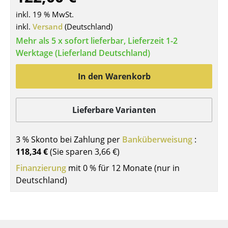
Tische
inkl. 19 % MwSt.
inkl.
Versand
(Deutschland)
Esstische
Mehr als 5 x sofort lieferbar, Lieferzeit 1-2
Werktage (Lieferland Deutschland)
Beistelltische
Couchtische
In den Warenkorb
Schreibtische
Lieferbare Varianten
Sekretäre & PC-Tische
Konferenztische
3 % Skonto bei Zahlung per
Banküberweisung
:
118,34 €
(Sie sparen
3,66 €
)
Stehtische & Stehpulte
Finanzierung
mit 0 % für 12 Monate (nur in
Kindertische
Deutschland)
Gartentische
Servierwagen