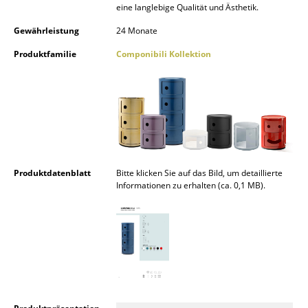
eine langlebige Qualität und Ästhetik.
Spiegel
Gewährleistung
24 Monate
Figuren & Miniaturen
Produktfamilie
Componibili Kollektion
Vasen
Tabletts
Büroutensilien
Aufbewahrungsboxen
Produktdatenblatt
Bitte klicken Sie auf das Bild, um detaillierte
Decken
Informationen zu erhalten (ca. 0,1 MB).
Kissen
Teppiche
Vorhänge
... alle Accessoires