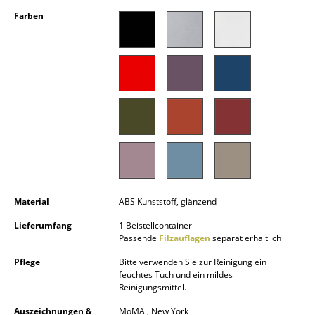
Kleinaufbewahrung
Farben
Einzelteile
... alle Aufbewahrungsmöbel
Licht
Hängeleuchten & Deckenleuchten
Tischleuchten
Schreibtischleuchten
Material
ABS Kunststoff, glänzend
Stehleuchten & Leseleuchten
Lieferumfang
1 Beistellcontainer
Passende
Filzauflagen
separat erhältlich
Bodenleuchten
Pflege
Bitte verwenden Sie zur Reinigung ein
Wandleuchten
feuchtes Tuch und ein mildes
Reinigungsmittel.
Outdoor-Leuchten
Auszeichnungen &
MoMA , New York