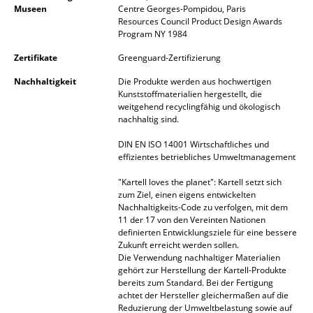
Museen
Centre Georges-Pompidou, Paris
Akkuleuchten
Resources Council Product Design Awards
Program NY 1984
... alle Leuchten
Zertifikate
Greenguard-Zertifizierung
Betten
Nachhaltigkeit
Die Produkte werden aus hochwertigen
Kunststoffmaterialien hergestellt, die
Doppelbetten
weitgehend recyclingfähig und ökologisch
nachhaltig sind.
Einzelbetten
DIN EN ISO 14001 Wirtschaftliches und
Stapelbetten
effizientes betriebliches Umweltmanagement
"Kartell loves the planet": Kartell setzt sich
Kinderbetten
zum Ziel, einen eigens entwickelten
Nachhaltigkeits-Code zu verfolgen, mit dem
Nachttische & Bettzubehör
11 der 17 von den Vereinten Nationen
definierten Entwicklungsziele für eine bessere
... alle Betten
Zukunft erreicht werden sollen.
Die Verwendung nachhaltiger Materialien
gehört zur Herstellung der Kartell-Produkte
Accessoires
bereits zum Standard. Bei der Fertigung
achtet der Hersteller gleichermaßen auf die
Uhren
Reduzierung der Umweltbelastung sowie auf