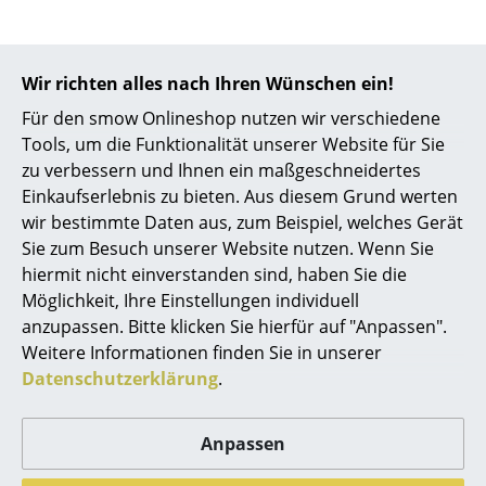
Büro
Arbeitsplatz
Wir richten alles nach Ihren Wünschen ein!
Für den smow Onlineshop nutzen wir verschiedene
Management Büro
Tools, um die Funktionalität unserer Website für Sie
Konferenzraum
zu verbessern und Ihnen ein maßgeschneidertes
Einkaufserlebnis zu bieten. Aus diesem Grund werten
Kartell
Kartell
Empfang
wir bestimmte Daten aus, zum Beispiel, welches Gerät
Componibili
Componibili
Sie zum Besuch unserer Website nutzen. Wenn Sie
Cafeteria
Container rund 2
Container rund 2
hiermit nicht einverstanden sind, haben Sie die
Fächer, Weiß
Fächer, Silber
Branchenlösungen
Möglichkeit, Ihre Einstellungen individuell
122,00 €
138,00 €
anzupassen. Bitte klicken Sie hierfür auf "Anpassen".
Sicheres Arbeiten
Mehr als 5 x sofort
Mehr als 3 x sofort
Weitere Informationen finden Sie in unserer
lieferbar, Lieferzeit 1-2
lieferbar, Lieferzeit 1-2
Datenschutzerklärung
.
Hersteller & Designer
Werktage (Lieferland
Werktage (Lieferland
Deutschland)
Deutschland)
Hersteller
Anpassen