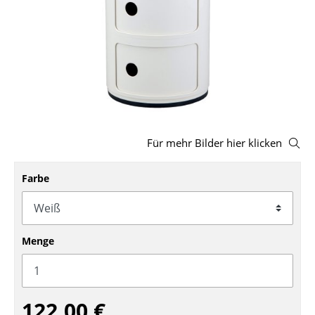
Hocker
Bänke & Liegen
Sitzsäcke
Gartenstühle
Kinderstühle
Für mehr Bilder hier klicken
Schaukelstühle
Farbe
Bürodrehstühle
Konferenzstühle
Menge
Bürosessel
Einzelteile
... alle Sitzmöbel
122,00 €