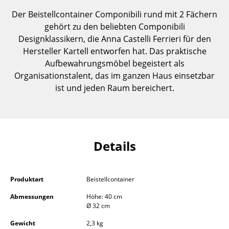
Einzelteile
Der Beistellcontainer Componibili rund mit 2 Fächern
gehört zu den beliebten Componibili
... alle Tische
Designklassikern, die Anna Castelli Ferrieri für den
Hersteller Kartell entworfen hat. Das praktische
Aufbewahren
Aufbewahrungsmöbel begeistert als
Regale & Schränke
Organisationstalent, das im ganzen Haus einsetzbar
ist und jeden Raum bereichert.
Bücherregale
Wandregale
Sideboards & Kommoden
Details
TV Möbel
Beistell- & Rollcontainer
Produktart
Beistellcontainer
Barmöbel
Abmessungen
Höhe: 40 cm
Ø 32 cm
Garderoben
Gewicht
2,3 kg