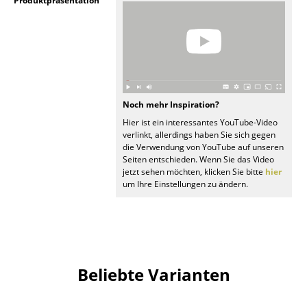
Produktpräsentation
Räume
Zuhause
Wohnzimmer
Esszimmer
Noch mehr Inspiration?
Hier ist ein interessantes YouTube-Video
Schlafzimmer
verlinkt, allerdings haben Sie sich gegen
die Verwendung von YouTube auf unseren
Kinderzimmer
Seiten entschieden. Wenn Sie das Video
jetzt sehen möchten, klicken Sie bitte
hier
um Ihre Einstellungen zu ändern.
Arbeitszimmer
Diele
Badezimmer
Stauraum
Beliebte Varianten
Balkon & Garten