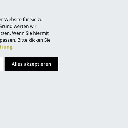
Berlin
Chemnitz
r Website für Sie zu
Düsseldorf
 Grund werten wir
Essen
tzen. Wenn Sie hiermit
Frankfurt
passen. Bitte klicken Sie
Freiburg
ärung
.
Hamburg
Hannover
Alles akzeptieren
Kempten
Köln
Konstanz
Leipzig
Mainz
München
Nürnberg
Schwarzwald