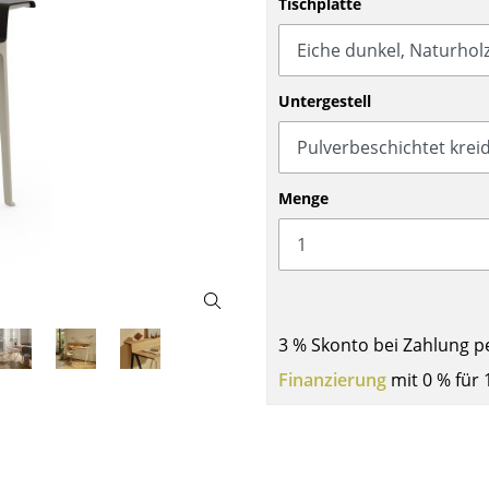
Tischplatte
Barmöbel
Outdoor-Leuchten
Garderoben
Akkuleuchten
Kleinaufbewahrung
... alle Leuchten
Untergestell
Einzelteile
... alle Aufbewahrungsmöbel
USM Haller Konfigurator
Menge
3 % Skonto bei Zahlung p
Zuhause
Finanzierung
mit 0 % für 
Wohnzimmer
Esszimmer
Schlafzimmer