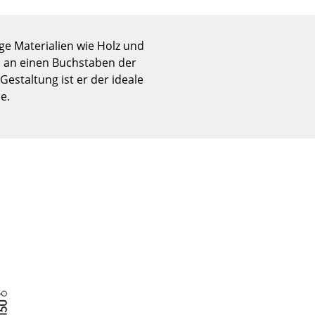
Empfang
Cafeteria
ge Materialien wie Holz und
Branchenlösungen
hs an einen Buchstaben der
Sicheres Arbeiten
Gestaltung ist er der ideale
e.
Das Original