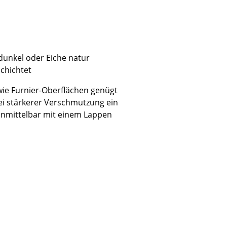
 dunkel oder Eiche natur
Unternehmen
chichtet
Über uns
wie Furnier-Oberflächen genügt
smow vor Ort
ei stärkerer Verschmutzung ein
Katalog
 unmittelbar mit einem Lappen
Jobs bei smow
Arbeiten bei smow
Newsletter
Journal
Presse
Impressum
Stores