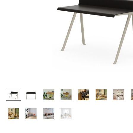
Stehpulte
Hocker
Kindertische
Bänke & Liegen
Gartentische
Sitzsäcke
Servierwagen
Gartenstühle
Einzelteile
Kinderstühle
... alle Tische
Schaukelstühle
Bürodrehstühle
Konferenzstühle
Bürosessel
Einzelteile
... alle Sitzmöbel