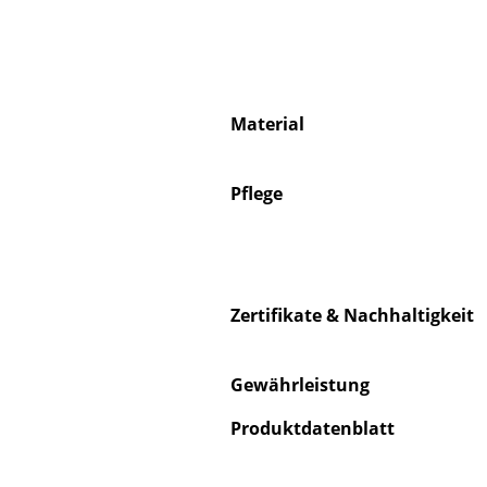
Material
S
K
Pflege
B
V
F
R
Zertifikate & Nachhaltigkeit
Un
A
Gewährleistung
D
Produktdatenblatt