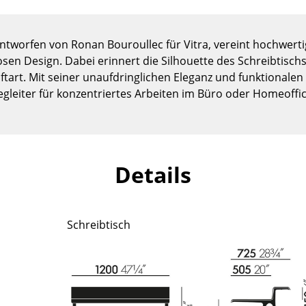
Kinderzimmer
Arbeitszimmer
entworfen von Ronan Bouroullec für Vitra, vereint hochwerti
Diele
sen Design. Dabei erinnert die Silhouette des Schreibtisc
Badezimmer
tart. Mit seiner unaufdringlichen Eleganz und funktionalen 
Stauraum
egleiter für konzentriertes Arbeiten im Büro oder Homeoffic
Balkon & Garten
Hersteller
Designer
Artemide
Alvar Aalto
Details
Cassina
Arne Jacobsen
Fritz Hansen
Charles & Ray Eames
HAY
Eero Saarinen
Schreibtisch
Knoll International
Egon Eiermann
Louis Poulsen
Eileen Gray
Muuto
Jean Prouvé
Nils Holger Moormann
Le Corbusier