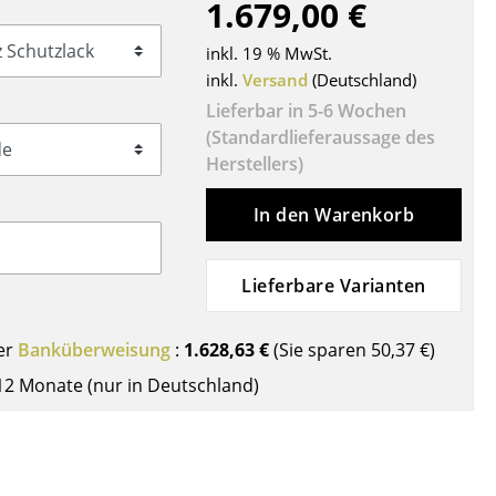
1.679,00 €
Decken
Kissen
inkl. 19 % MwSt.
Teppiche
inkl.
Versand
(Deutschland)
Vorhänge
Lieferbar in 5-6 Wochen
(Standardlieferaussage des
... alle Accessoires
Herstellers)
In den Warenkorb
Lieferbare Varianten
er
Banküberweisung
:
1.628,63 €
(Sie sparen
50,37 €
)
Büro
12 Monate (nur in Deutschland)
Arbeitsplatz
Management Büro
Konferenzraum