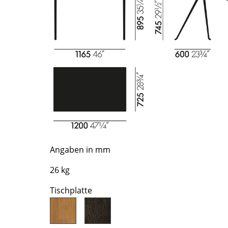
Richard Lampert
Ludwig Mies van der Rohe
Thonet
Marcel Breuer
USM Haller
Philippe Starck
Vitra
Verner Panton
... alle Hersteller A-Z
... alle Designer A-Z
Neu bei smow
Inspiration
Special Editions
Designklassiker
Frauen im Design
Angaben in mm
Bauhaus Design
Midcentury Design
26 kg
Skandinavisches De
Tischplatte
Italienisches Design
Nachhaltiges Desig
Natürliche Material