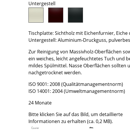
Untergestell
Farbwelten
Das Original
Geschenkideen
Tischplatte: Sichtholz mit Eichenfurnier, Eiche
ervice
Untergestell: Aluminium-Druckguss, pulverbes
ontakt
Zur Reinigung von Massivholz-Oberflächen so
ezahlung
ein weiches, leicht angefeuchtetes Tuch und b
ersand
mildes Spülmittel. Nasse Oberflächen sollten
AQ
nachgetrocknet werden.
ückgabe & Umtausch
ISO 9001: 2008 (Qualitätmanagementnorm)
sere Vorteile auf einen Blick
ISO 14001: 2004 (Umweltmanagementnorm)
GB
24 Monate
atenschutz
Bitte klicken Sie auf das Bild, um detaillierte
Informationen zu erhalten (ca. 0,2 MB).
Projektplanung