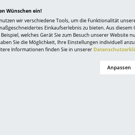
Einrichtungsberatung
hren Wünschen ein!
Referenzen
tzen wir verschiedene Tools, um die Funktionalität unsere
maßgeschneidertes Einkaufserlebnis zu bieten. Aus diesem
smow Kompass
Beispiel, welches Gerät Sie zum Besuch unserer Website nu
aben Sie die Möglichkeit, Ihre Einstellungen individuell anzu
itere Informationen finden Sie in unserer
Datenschutzerkl
Anpassen
Beliebte Varianten