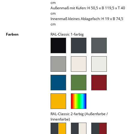
cm
Akkuleuchten
Außenmaß mit Kufen: H 50,5 x B 119,5 x T 40
cm
... alle Leuchten
Innenmaß kleines Ablagefach: H 19 x B 74,5
cm
Betten
Farben
RAL-Classic 1-farbig
Doppelbetten
Einzelbetten
Stapelbetten
Kinderbetten
Nachttische & Bettzubehör
... alle Betten
RAL-Classic 2-farbig (Außenfarbe /
Accessoires
Innenfarbe)
Uhren