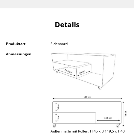
Kleinaufbewahrung
Einzelteile
Details
... alle Aufbewahrungsmöbel
Licht
Produktart
Sideboard
Abmessungen
Hängeleuchten & Deckenleuchten
Tischleuchten
Schreibtischleuchten
Stehleuchten & Leseleuchten
Bodenleuchten
Wandleuchten
Outdoor-Leuchten
Außenmaße mit Rollen: H 45 x B 119,5 x T 40