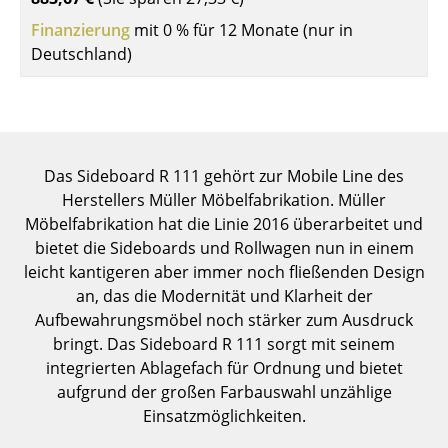
Einzelteile
Finanzierung
mit 0 % für 12 Monate (nur in
Deutschland)
... alle Tische
Aufbewahren
Regale & Schränke
Das Sideboard R 111 gehört zur Mobile Line des
Bücherregale
Herstellers Müller Möbelfabrikation. Müller
Möbelfabrikation hat die Linie 2016 überarbeitet und
Wandregale
bietet die Sideboards und Rollwagen nun in einem
Sideboards & Kommoden
leicht kantigeren aber immer noch fließenden Design
an, das die Modernität und Klarheit der
TV Möbel
Aufbewahrungsmöbel noch stärker zum Ausdruck
bringt. Das Sideboard R 111 sorgt mit seinem
Beistell- & Rollcontainer
integrierten Ablagefach für Ordnung und bietet
Barmöbel
aufgrund der großen Farbauswahl unzählige
Einsatzmöglichkeiten.
Garderoben