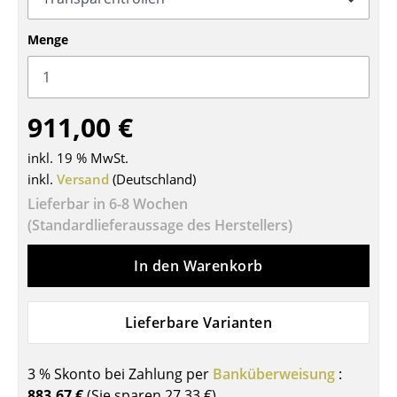
Tische
Menge
Esstische
Beistelltische
911,00 €
Couchtische
inkl. 19 % MwSt.
Schreibtische
inkl.
Versand
(Deutschland)
Sekretäre & PC-Tische
Lieferbar in 6-8 Wochen
(Standardlieferaussage des Herstellers)
Konferenztische
In den Warenkorb
Stehtische & Stehpulte
Kindertische
Lieferbare Varianten
Gartentische
3 % Skonto bei Zahlung per
Banküberweisung
:
Servierwagen
883,67 €
(Sie sparen
27,33 €
)