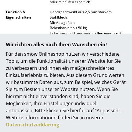
oder mit Kufen erhältlich
Räume
Funktion &
Handgeschweißt aus 2,5 mm starkem
Eigenschaften
Stahlblech
Zuhause
Mit Ablagefach
Belastbarkeit bis 50 kg
Wohnzimmer
Industrie- und Transparentrollen jeweils mit
Feststeller hinten
Wir richten alles nach Ihren Wünschen ein!
Esszimmer
Pflege
Bitte verwenden Sie zur Reinigung ein
Für den smow Onlineshop nutzen wir verschiedene
feuchtes Tuch und ein mildes
Schlafzimmer
Reinigungsmittel.
Tools, um die Funktionalität unserer Website für Sie
zu verbessern und Ihnen ein maßgeschneidertes
Kinderzimmer
Zertifikate &
Die Herstellung erfolgt komplett im Werk in
Nachhaltigkeit
Augsburg
Einkaufserlebnis zu bieten. Aus diesem Grund werten
Arbeitszimmer
wir bestimmte Daten aus, zum Beispiel, welches Gerät
Gewährleistung
24 Monate
Sie zum Besuch unserer Website nutzen. Wenn Sie
Diele
Produktdatenblatt
Bitte klicken Sie auf das Bild, um detaillierte
hiermit nicht einverstanden sind, haben Sie die
Informationen zu erhalten (ca. 0,2 MB).
Möglichkeit, Ihre Einstellungen individuell
Badezimmer
anzupassen. Bitte klicken Sie hierfür auf "Anpassen".
Stauraum
Weitere Informationen finden Sie in unserer
Datenschutzerklärung
.
Balkon & Garten