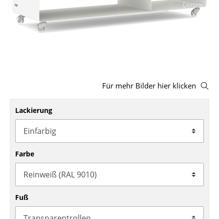
Hocker
Bänke & Liegen
Sitzsäcke
Gartenstühle
Für mehr Bilder hier klicken
Kinderstühle
Lackierung
Schaukelstühle
Bürodrehstühle
Konferenzstühle
Farbe
Bürosessel
Einzelteile
Fuß
... alle Sitzmöbel