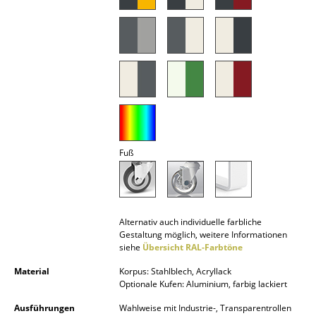
Spiegel
Figuren & Miniaturen
Vasen
Tabletts
Büroutensilien
Fuß
Aufbewahrungsboxen
Decken
Kissen
Alternativ auch individuelle farbliche
Gestaltung möglich, weitere Informationen
Teppiche
siehe
Übersicht RAL-Farbtöne
Vorhänge
Material
Korpus: Stahlblech, Acryllack
Optionale Kufen: Aluminium, farbig lackiert
... alle Accessoires
Ausführungen
Wahlweise mit Industrie-, Transparentrollen