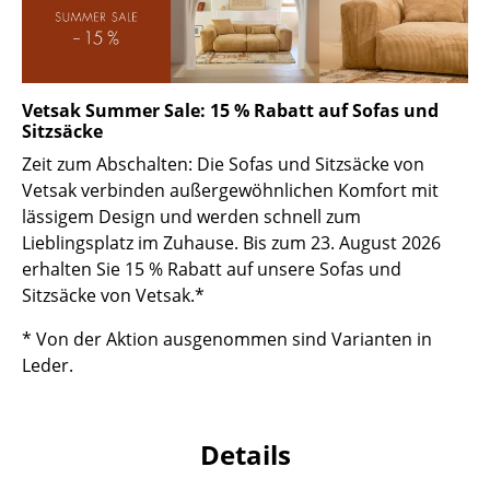
Kleinaufbewahrung
Einzelteile
... alle Aufbewahrungsmöbel
Vetsak Summer Sale: 15 % Rabatt auf Sofas und
Sitzsäcke
Licht
Zeit zum Abschalten: Die Sofas und Sitzsäcke von
Vetsak verbinden außergewöhnlichen Komfort mit
Hängeleuchten & Deckenleuchten
lässigem Design und werden schnell zum
Lieblingsplatz im Zuhause. Bis zum 23. August 2026
Tischleuchten
erhalten Sie 15 % Rabatt auf unsere Sofas und
Schreibtischleuchten
Sitzsäcke von Vetsak.*
Stehleuchten & Leseleuchten
* Von der Aktion ausgenommen sind Varianten in
Leder.
Bodenleuchten
Wandleuchten
Details
Outdoor-Leuchten