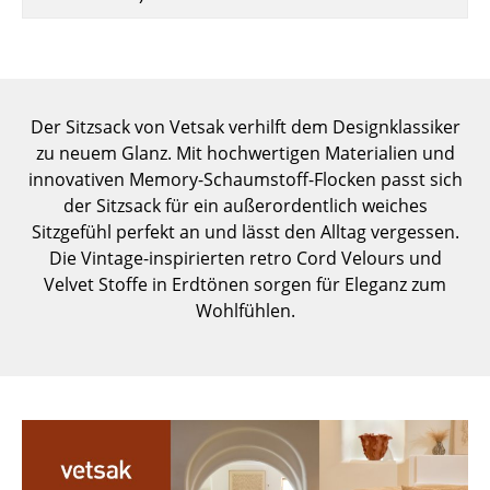
Einzelteile
... alle Tische
Aufbewahren
Der Sitzsack von Vetsak verhilft dem Designklassiker
zu neuem Glanz. Mit hochwertigen Materialien und
Regale & Schränke
innovativen Memory-Schaumstoff-Flocken passt sich
Bücherregale
der Sitzsack für ein außerordentlich weiches
Sitzgefühl perfekt an und lässt den Alltag vergessen.
Wandregale
Die Vintage-inspirierten retro Cord Velours und
Velvet Stoffe in Erdtönen sorgen für Eleganz zum
Sideboards & Kommoden
Wohlfühlen.
TV Möbel
Beistell- & Rollcontainer
Barmöbel
Garderoben