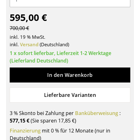
Tische
595,00 €
Esstische
700,00 €
Beistelltische
inkl. 19 % MwSt.
inkl.
Versand
(Deutschland)
Couchtische
1 x sofort lieferbar, Lieferzeit 1-2 Werktage
Schreibtische
(Lieferland Deutschland)
Sekretäre & PC-Tische
In den Warenkorb
Konferenztische
Lieferbare Varianten
Stehtische & Stehpulte
Kindertische
3 % Skonto bei Zahlung per
Banküberweisung
:
577,15 €
(Sie sparen
17,85 €
)
Gartentische
Finanzierung
mit 0 % für 12 Monate (nur in
Servierwagen
Deutschland)