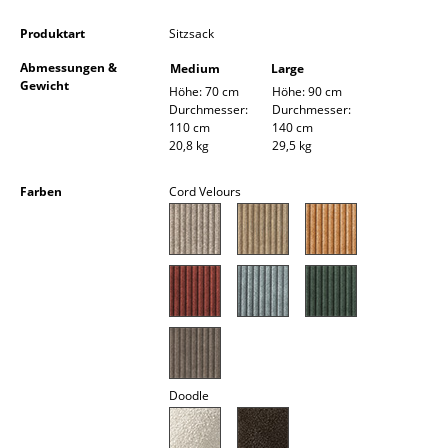
Akkuleuchten
Produktart
Sitzsack
... alle Leuchten
Abmessungen &
Medium
Large
Gewicht
Höhe: 70 cm
Höhe: 90 cm
Betten
Durchmesser:
Durchmesser:
110 cm
140 cm
Doppelbetten
20,8 kg
29,5 kg
Einzelbetten
Farben
Cord Velours
Stapelbetten
Kinderbetten
Nachttische & Bettzubehör
... alle Betten
Accessoires
Doodle
Uhren