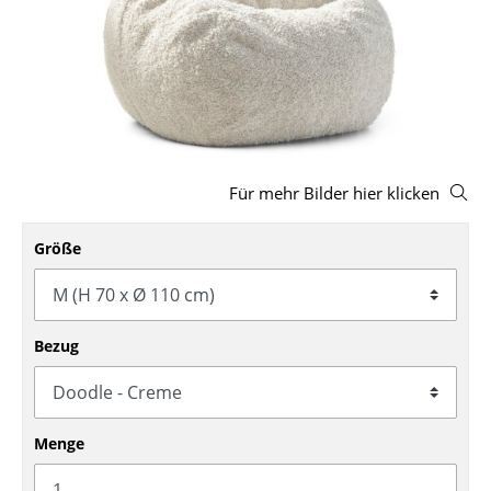
Hocker
Bänke & Liegen
Sitzsäcke
Gartenstühle
Für mehr Bilder hier klicken
Kinderstühle
Schaukelstühle
Größe
Bürodrehstühle
Konferenzstühle
Bezug
Bürosessel
Einzelteile
Menge
... alle Sitzmöbel