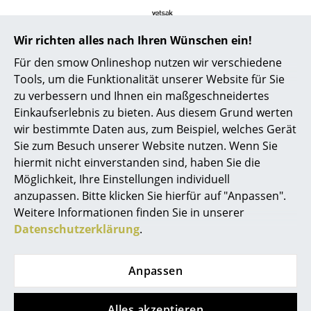
Büro
Wir richten alles nach Ihren Wünschen ein!
Arbeitsplatz
Für den smow Onlineshop nutzen wir verschiedene
Tools, um die Funktionalität unserer Website für Sie
Management Büro
zu verbessern und Ihnen ein maßgeschneidertes
Konferenzraum
Einkaufserlebnis zu bieten. Aus diesem Grund werten
wir bestimmte Daten aus, zum Beispiel, welches Gerät
Empfang
Sie zum Besuch unserer Website nutzen. Wenn Sie
Pflege
Suave / Doodle / Cord Velour / Pebble:
hiermit nicht einverstanden sind, haben Sie die
Cafeteria
waschbar bei 30°C
Möglichkeit, Ihre Einstellungen individuell
Loop Loop:
nur chemische Reinigung
Branchenlösungen
anzupassen. Bitte klicken Sie hierfür auf "Anpassen".
Leder:
nur feucht abwischen
Weitere Informationen finden Sie in unserer
Sicheres Arbeiten
Bitte klicken Sie auf das Bild, um detaillierte
Datenschutzerklärung
.
Informationen zu erhalten (ca. 2,0 MB).
Hersteller & Designer
Anpassen
Hersteller
Alles akzeptieren