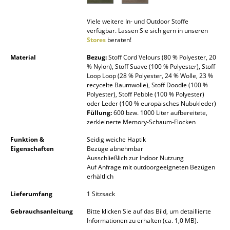
Räume
Viele weitere In- und Outdoor Stoffe
verfügbar. Lassen Sie sich gern in unseren
Zuhause
Stores
beraten!
Material
Bezug:
Stoff Cord Velours (80 % Polyester, 20
Wohnzimmer
% Nylon), Stoff Suave (100 % Polyester), Stoff
Loop Loop (28 % Polyester, 24 % Wolle, 23 %
Esszimmer
recycelte Baumwolle), Stoff Doodle (100 %
Polyester), Stoff Pebble (100 % Polyester)
Schlafzimmer
oder Leder (100 % europäisches Nubukleder)
Füllung:
600 bzw. 1000 Liter aufbereitete,
Kinderzimmer
zerkleinerte Memory-Schaum-Flocken
Funktion &
Seidig weiche Haptik
Arbeitszimmer
Eigenschaften
Bezüge abnehmbar
Ausschließlich zur Indoor Nutzung
Diele
Auf Anfrage mit outdoorgeeigneten Bezügen
erhältlich
Badezimmer
Lieferumfang
1 Sitzsack
Stauraum
Gebrauchsanleitung
Bitte klicken Sie auf das Bild, um detaillierte
Informationen zu erhalten (ca. 1,0 MB).
Balkon & Garten