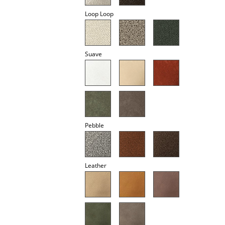
Spiegel
Loop Loop
Figuren & Miniaturen
Vasen
Suave
Tabletts
Büroutensilien
Aufbewahrungsboxen
Pebble
Decken
Kissen
Leather
Teppiche
Vorhänge
... alle Accessoires